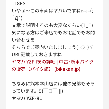
118PS！
いやぁ～この車両はヤバいですねε=ε=(;
´Д`)
文章で説明するのも大変なくらい(T_T)
気になる方はご来店でもお電話でもお問
い合わせを
そちらでご案内いたしましょう(･◇･)ゞ
URL記載しておきますね
ヤマハ YZF-R6の詳細 | 中古･新車バイク
の販売【バイク館】 (bikekan.jp)
ちなみに熊本本山店には他の兄弟もそろ
っています。Σ(￣ロ￣|||)
ヤマハ YZF-R1