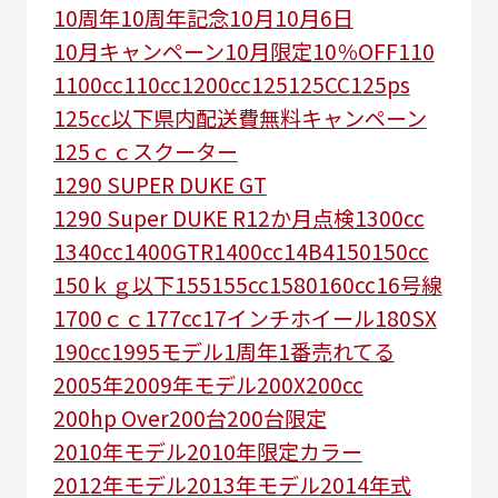
10周年
10周年記念
10月
10月6日
10月キャンペーン
10月限定
10％OFF
110
1100cc
110cc
1200cc
125
125CC
125ps
125㏄以下県内配送費無料キャンペーン
125ｃｃスクーター
1290 SUPER DUKE GT
1290 Super DUKE R
12か月点検
1300cc
1340cc
1400GTR
1400cc
14B4
150
150cc
150ｋｇ以下
155
155cc
1580
160cc
16号線
1700ｃｃ
177cc
17インチホイール
180SX
190cc
1995モデル
1周年
1番売れてる
2005年
2009年モデル
200X
200cc
200hp Over
200台
200台限定
2010年モデル
2010年限定カラー
2012年モデル
2013年モデル
2014年式