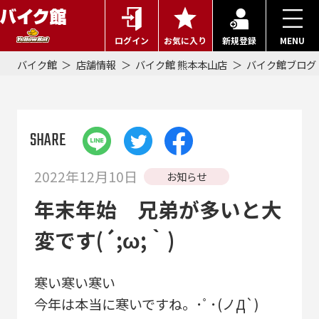
ログイン
お気に入り
新規登録
MENU
バイク館
店舗情報
バイク館 熊本本山店
バイク館ブログ
SHARE
2022年12月10日
お知らせ
年末年始 兄弟が多いと大
変です(´;ω;｀)
寒い寒い寒い
今年は本当に寒いですね。･ﾟ･(ノД`)