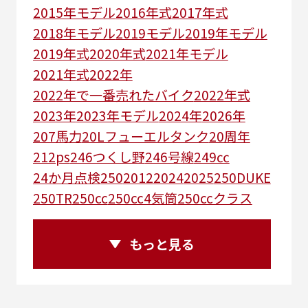
2015年モデル
2016年式
2017年式
2018年モデル
2019モデル
2019年モデル
2019年式
2020年式
2021年モデル
2021年式
2022年
2022年で一番売れたバイク
2022年式
2023年
2023年モデル
2024年
2026年
207馬力
20Lフューエルタンク
20周年
212ps
246つくし野
246号線
249㏄
24か月点検
250
2012
2024
2025
250DUKE
250TR
250cc
250cc4気筒
250ccクラス
250ccスーパースポーツ
250アメリカン
250ｃｃアドベンチャー
250ｃｃツアラー
もっと見る
25R
25周年
270度位相クランク
2st
2りんかんコラボ
2りんかん併設
2スト
2ストローク
2代目
2型
2年保証