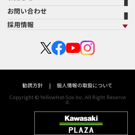
ヤマハ
トライアンフ
ANNIVERSARY
APE
APE 100 DX
APEX
お問い合わせ
盗難保険
沿革
茨城
滋賀
ARMORED CORE2
AT免許
AVENIS
AXIS Z
ホンダ
アプリリア
採用情報
Address125
Adventure
Ape50
Aprilia
二輪公正取引協議会加盟店
栃木
京都
スズキ
KTM
Authentic Sports Blood line
B-KING
新卒採用
群馬
大阪
BALIUS
BALIUSⅡ
BANDIT
カワサキ
モトグッツイ
中途採用・アルバイト
BANDIT 1250F
BANDIT 1250S
埼玉
兵庫
ハーレーダビッドソン
MVアグスタ
BANDIT1200
BANDIT1200Ｓ
千葉
奈良
BANDIT1250F
BANDIT1250S
BBQ
ドゥカティ
他海外ﾒｰｶｰ
BEAMSマフラー
BEAMS製フルエキ
BEET
東京
和歌山
BMW
勧誘方針
個人情報の取扱について
BEETフルエキ
BEETマフラー
神奈川
香川
BLACKLIMITED
BMW
Copyright © YellowHat-Sox Inc. All Right Reserve
d.
新潟
愛媛
BMW S1000RR Mパッケージ
BMWR 1200RS
BMWS1000R
石川
福岡
BMW F700GS
BMW S1000RR
山梨
長崎
BMW フルパニア
BM‘Sマフラー