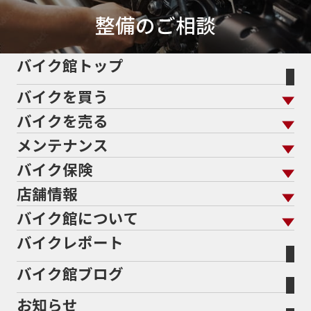
50thAnniversary
50th記念モデル
50周年
整備のご相談
50周年記念モデル
5600シリーズ
5インチカラーTFT液晶
5バルブ
5月
600cc
バイク館トップ
60Thモデル
60th
60周年記念モデル
バイクを買う
61馬力
636cc
650
650RS
650cc
688cc
689cc
690SMCR
690cc
6軸IMU
700cc
バイクを売る
バイクを買う トップ
支払総額から探す
701エンデューロ
72PS
750
750cc
75th
メンテナンス
バイクを売る トップ
ローン返却中の売却
バイクを探す
走行距離から探す
765
773cc
800cc
80s
80万以下
バイク保険
メンテナンス トップ
KeePer
80万以下大型
80万円以下
821
85馬力
883
バイク館買取の強み
よくあるご質問
メーカーから探す
中古車から探す
店舗情報
バイク保険 トップ
883R
890DUKE
899 Panigale
8月
8月11日
バイク点検
プロテクションフィルム
バイクを高く売るコツ
バイク買取強化車両
バイク館について
色から探す
国内新車から探す
8耐
8耐見に行きたい
900cc
90年代
929
施工
店舗情報 トップ
自賠責保険
バイク車検
バイクレポート
バイク買取の流れ
オンライン査定フォーム
946ml
950S
950cc
AB26
ABS
ACTIVE
バイク館について トップ
スタイルから探す
輸入新車から探す
北海道
静岡
整備予約フォーム
任意保険
ADDRESS
ADDRESS 110
ADV
ADV150
Bikeep
バイク館ブログ
全国展開の強み
バイク館が選ばれる理由
排気量から探す
オリジナル延長保証
宮城
愛知
ADV160
AEROX
AEROX155
バイク保険無料見積り（現在未加入の方）
お知らせ
メーカー別買取相場・
事例一覧
AEROX155 ABS
AJ1
AKRAPOVIC
AMA
会社概要
地域から探す
立ちごけ補償
バイク保険無料見積り（他社でご加入の方）
福島
三重