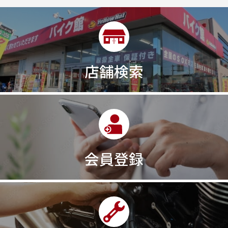
2年保証付き
2月29日まで
2本
2気筒
2気筒エンジン
2級ボイラー技士
2輪
300㎞/ｈ
30th
30th Anniversary
30th記念モデル
30万以下
30周年
店舗検索
30周年記念モデル
313cc
320台限定
320ｃｃ
350cc
35ps
390
390ADVENTURE
390DUKE
390アドベンチャー
3XC
3日間
3気筒
3気筒エンジン
3気筒クロスプレーン
3点パニア
3輪スポーツバイク
400
400X ABS
400cc
会員登録
400ccアメリカン
400アメリカン
400ｃｃスポーツ
400ｃｃモタード
43馬力
46
48
48ps
4D9
4V
4ストローク
4ミニ
4月
4気筒
5/31
5000円
500cc
50cc
50cc新車
50cc限定
50th Anniversary