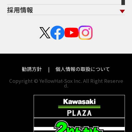
ホンダ
アプリリア
採用情報
二輪公正取引協議会加盟店
栃木
京都
スズキ
KTM
新卒採用
群馬
大阪
カワサキ
モトグッツイ
中途採用・アルバイト
埼玉
兵庫
ハーレーダビッドソン
MVアグスタ
千葉
奈良
ドゥカティ
他海外ﾒｰｶｰ
東京
和歌山
BMW
勧誘方針
個人情報の取扱について
神奈川
香川
Copyright © YellowHat-Sox Inc. All Right Reserve
d.
新潟
愛媛
石川
福岡
山梨
長崎
岐阜
熊本