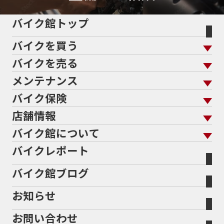
バイク館トップ
バイクを買う
バイクを売る
バイクを買う トップ
支払総額から探す
メンテナンス
バイクを売る トップ
ローン返却中の売却
バイクを探す
走行距離から探す
バイク保険
メンテナンス トップ
KeePer
バイク館買取の強み
よくあるご質問
メーカーから探す
中古車から探す
店舗情報
バイク保険 トップ
バイク点検
プロテクションフィルム
バイクを高く売るコツ
バイク買取強化車両
バイク館について
色から探す
国内新車から探す
施工
店舗情報 トップ
自賠責保険
バイク車検
バイクレポート
バイク買取の流れ
オンライン査定フォーム
バイク館について トップ
スタイルから探す
輸入新車から探す
北海道
静岡
整備予約フォーム
任意保険
Bikeep
バイク館ブログ
全国展開の強み
バイク館が選ばれる理由
排気量から探す
オリジナル延長保証
宮城
愛知
バイク保険無料見積り（現在未加入の方）
お知らせ
メーカー別買取相場・
事例一覧
会社概要
地域から探す
立ちごけ補償
バイク保険無料見積り（他社でご加入の方）
福島
三重
ヤマハ
トライアンフ
お問い合わせ
盗難保険
沿革
茨城
滋賀