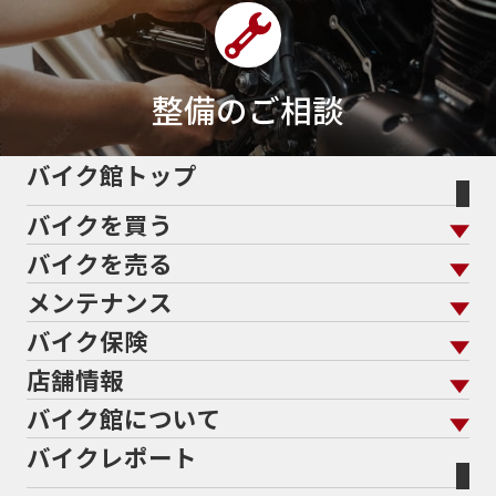
整備のご相談
バイク館トップ
バイクを買う
バイクを売る
バイクを買う トップ
支払総額から探す
メンテナンス
バイクを売る トップ
ローン返却中の売却
バイクを探す
走行距離から探す
バイク保険
メンテナンス トップ
KeePer
バイク館買取の強み
よくあるご質問
メーカーから探す
中古車から探す
店舗情報
バイク保険 トップ
バイク点検
プロテクションフィルム
バイクを高く売るコツ
バイク買取強化車両
バイク館について
色から探す
国内新車から探す
施工
店舗情報 トップ
自賠責保険
バイク車検
バイクレポート
バイク買取の流れ
オンライン査定フォーム
バイク館について トップ
スタイルから探す
輸入新車から探す
北海道
静岡
整備予約フォーム
任意保険
Bikeep