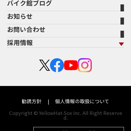
バイク館ブログ
全国展開の強み
バイク館が選ばれる理由
排気量から探す
オリジナル延長保証
宮城
愛知
バイク保険無料見積り（現在未加入の方）
お知らせ
メーカー別買取相場・
事例一覧
会社概要
地域から探す
立ちごけ補償
バイク保険無料見積り（他社でご加入の方）
福島
三重
ヤマハ
トライアンフ
お問い合わせ
盗難保険
沿革
茨城
滋賀
ホンダ
アプリリア
採用情報
二輪公正取引協議会加盟店
栃木
京都
スズキ
KTM
新卒採用
群馬
大阪
カワサキ
モトグッツイ
中途採用・アルバイト
埼玉
兵庫
ハーレーダビッドソン
MVアグスタ
千葉
奈良
ドゥカティ
他海外ﾒｰｶｰ
東京
和歌山
BMW
勧誘方針
個人情報の取扱について
神奈川
香川
Copyright © YellowHat-Sox Inc. All Right Reserve
d.
新潟
愛媛