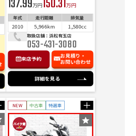
137.99
150.31
ⅡKeePer施工済車両】
万円
万円
年式
走行距離
排気量
2010
5,966km
1,580cc
取扱店舗：浜松有玉店
053-431-3080
お見積り・
来店予約
お問い合わせ
せ
詳細を見る
NEW
中古車
特選車