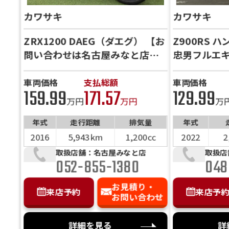
「お
カワサキ
カワサキ
訳や
是非
ZRX1200 DAEG（ダエグ） 【お
Z900RS 
問い合わせは名古屋みなと店ま
忠男フルエ
で】OVER RACING フルエキマ
フラー・フェンダーレス・社外
車両価格
支払総額
車両価格
159.99
171.57
129.99
ミラー装備
万円
万円
万
年式
走行距離
排気量
年式
2016
5,943km
1,200cc
2022
2
取扱店舗：名古屋みなと店
取扱店
052-855-1380
048
お見積り・
来店予約
来店予
お問い合わせ
詳細を見る
詳