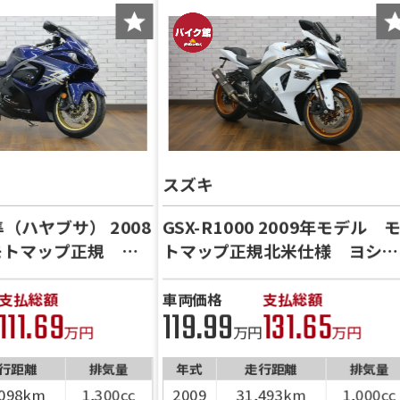
スズキ
R隼（ハヤブサ） 2008
GSX-R1000 2009年モデル 
モトマップ正規 カ
トマップ正規北米仕様 ヨシム
ヨシムラ２本出しマ
ラスリップ ベビーフェイスバ
イトナスライダー
ックステップ プーチスクリー
支払総額
車両価格
支払総額
111.69
119.99
131.65
ップ 前後ドライブ
ン フェンダーレス 社外ミラ
万円
万円
万円
ハンドルUPスペー
ー アクティブレバー スライ
ンダーレス ETC
行距離
排気量
ダー
年式
走行距離
排気量
クリーン シングル
,098km
1,300cc
2009
31,493km
1,000cc