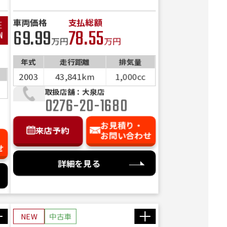
カウル（ノーマル有） フェン
ダーレス エンジンガード 社
車両価格
支払総額
69.99
78.55
外レバー メッシュホース等
万円
万円
年式
走行距離
排気量
2003
43,841km
1,000cc
取扱店舗：大泉店
0276-20-1680
お見積り・
来店予約
お問い合わせ
せ
詳細を見る
NEW
中古車