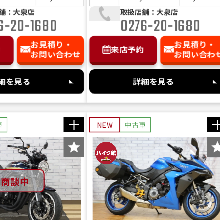
ル・ノーマルマフラ
舗：大泉店
取扱店舗：大泉店
6-20-1680
0276-20-1680
！
お見積り・
お見積り・
約
来店予約
お問い合わせ
お問い合わ
細を見る
詳細を見る
車
NEW
中古車
商談中
ク館ではお乗り出しまでに必要な
のお支払総額を表示しております。