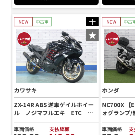
NEW
中古車
NEW
中古
カワサキ
ホンダ
ZX-14R ABS 逆車ゲイルホイー
NC700X 
ル ノジマフルエキ ETC
ォグランプ/
ABS
ンガード】装
車両価格
支払総額
車両価格
支