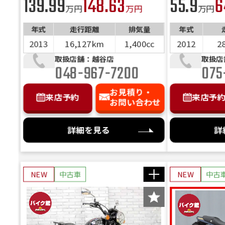
139.99
148.63
55.9
6
万円
万円
万円
年式
走行距離
排気量
年式
2013
16,127km
1,400cc
2012
2
取扱店舗：越谷店
取扱店
048-967-7200
075
お見積り・
来店予約
来店予
お問い合わせ
詳細を見る
詳
NEW
中古車
NEW
中古