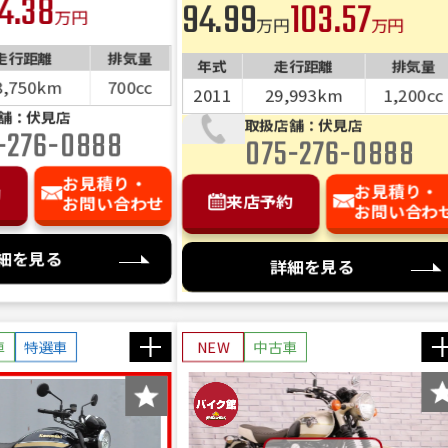
4.38
94.99
103.57
万円
万円
万円
走行距離
排気量
年式
走行距離
排気量
8,750km
700cc
2011
29,993km
1,200cc
舗：伏見店
取扱店舗：伏見店
-276-0888
075-276-0888
お見積り・
お見積り・
約
来店予約
お問い合わせ
お問い合わ
細を見る
詳細を見る
車
特選車
NEW
中古車