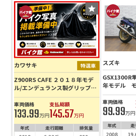
スズキ
カワサキ
GSX1300
Z900RS CAFE ２０１８年モデ
年モデル 
ル/エンデュランス製グリップヒ
ナダ仕様 
ーター/ノーマル車両/パールスト
フラー デ
車両価格
ームグレー
車両価格
支払総額
99.99
133.99
145.57
アルミステ
万円
万円
万円
レコーダー 
サー フェ
年式
走
年式
走行距離
排気量
スモークス
2008
19