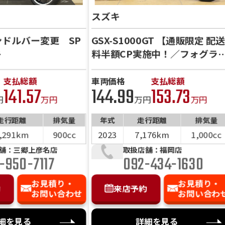
問い合わせ・来店予約」ボタンよりご依頼を頂けましたら、諸
スズキ
、お客様のご希望に沿ったお見積もりを作成することも可能で
前へ
次へ
、「お問い合わせ・来店予約」ボタンよりお気軽にご依頼くだ
ハンドルバー変更 SP
GSX-S1000GT 【通販限定 配送
キ
料半額CP実施中！／フォグラ
プ／スライダー／ドラレコ】
支払総額
車両価格
支払総額
141.57
144.99
153.73
円
万円
万円
万円
走行距離
排気量
年式
走行距離
排気量
,291km
900cc
2023
7,176km
1,000cc
舗：三郷上彦名店
取扱店舗：福岡店
-950-7117
092-434-1630
お見積り・
お見積り・
約
来店予約
お問い合わせ
お問い合わ
細を見る
詳細を見る