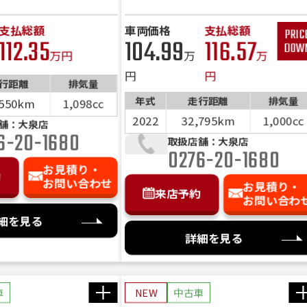
キーあり 取説あり
ETC USB＆シガー デイトナ
ミラー等
支払総額
車両価格
支払総額
112.35
104.99
116.57
万円
万
万
円
円
行距離
排気量
年式
走行距離
排気量
,550km
1,098cc
2022
32,795km
1,000cc
舗：大泉店
6-20-1680
取扱店舗：大泉店
0276-20-1680
お見積り・
約
お問い合わせ
お見積り・
来店予約
お問い合わ
細を見る
詳細を見る
車
NEW
中古車