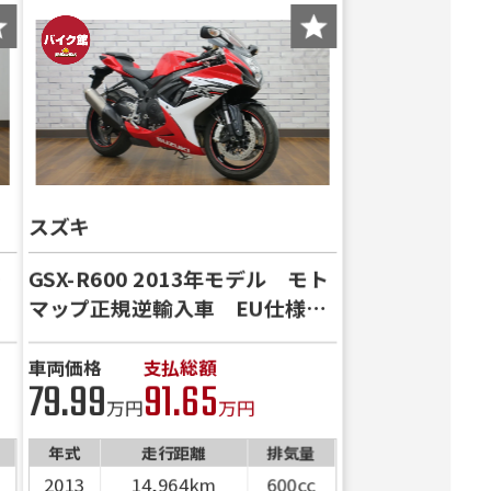
スズキ
モ
GSX-R600 2013年モデル モト
マップ正規逆輸入車 EU仕様
マルチバー スマホホルダー
車両価格
支払総額
79.99
91.65
万円
万円
年式
走行距離
排気量
2013
14,964km
600cc