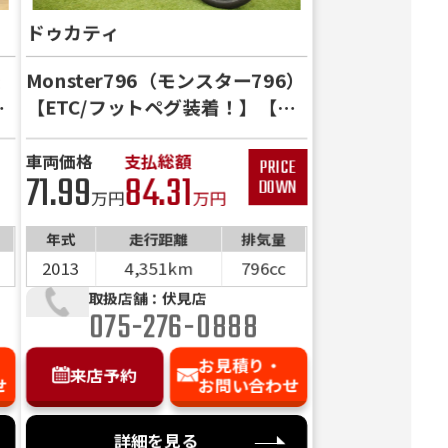
費用内
ドゥカティ
す！
さい。
Monster796（モンスター796）
ン
【ETC/フットペグ装着！】【走
行わずか4350km】
車両価格
支払総額
71.99
84.31
万円
万円
年式
走行距離
排気量
2013
4,351km
796cc
取扱店舗：伏見店
075-276-0888
お見積り・
来店予約
せ
お問い合わせ
詳細を見る