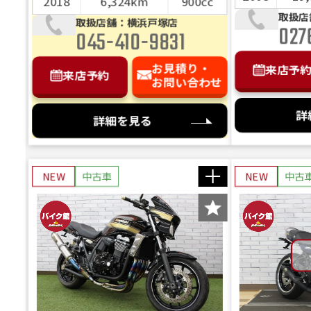
2018
6,324km
900cc
シートカウ
取扱店
取扱店舗：横浜戸塚店
027
ーあります
045-410-9831
お見積り・
来店予
来店予約
お問い合わせ
詳
詳細を見る
NEW
中古車
NEW
中古
バイ
概算