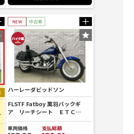
NEW
中古車
ハーレーダビッドソン
FLSTF Fatboy 萬羽バックギ
ア リーチシート ＥＴＣ
ジ
(MSC-BE21) サドルバッグ
】
バックレスト 【ダイヤ
車両価格
支払総額