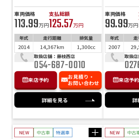
だけの特別キャンペーン実施
ル コード
中！ETC装備
車両価格
支払総額
車両価格
113.99
125.57
99.99
万円
万円
万円
年式
走行距離
排気量
年式
走
2014
14,367km
1,300cc
2007
29
取扱店舗：藤枝西店
取扱店
054-687-0010
027
お見積り・
来店予約
来店予
お問い合わせ
詳細を見る
詳
NEW
中古車
特選車
NEW
中古