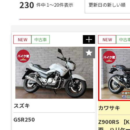
230
件中
1～20件表示
NEW
中古車
NEW
中古
スズキ
カワサキ
GSR250
Z900RS 【
両 ハリケ