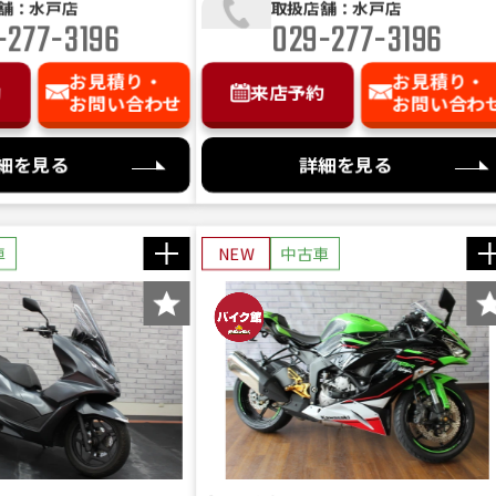
舗：水戸店
取扱店舗：水戸店
-277-3196
029-277-3196
お見積り・
お見積り・
約
来店予約
お問い合わせ
お問い合わ
細を見る
詳細を見る
車
NEW
中古車
ク館ではお乗り出しまでに必要な
のお支払総額を表示しております。