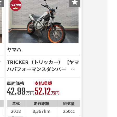
ヤマハ
ク
TRICKER（トリッカー） 【ヤマ
ハパフォーマンスダンパー Ｕ
ＳＢ電源 ＥＴＣ】
車両価格
支払総額
42.99
52.12
万円
万円
年式
走行距離
排気量
2018
8,367km
250cc