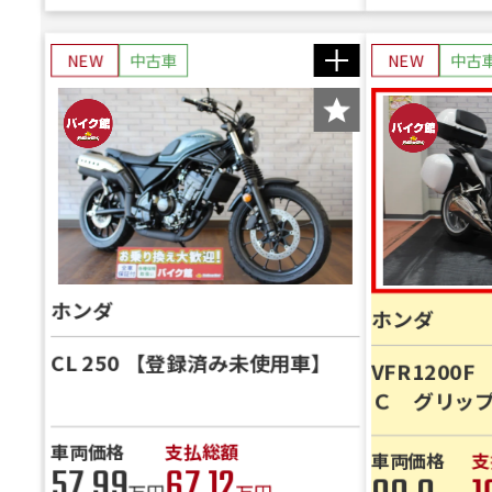
NEW
中古車
NEW
中古
ホンダ
ホンダ
CL 250 【登録済み未使用車】
VFR1200
Ｃ グリッ
バー装備】
車両価格
支払総額
車両価格
支
57.99
67.12
万円
万円