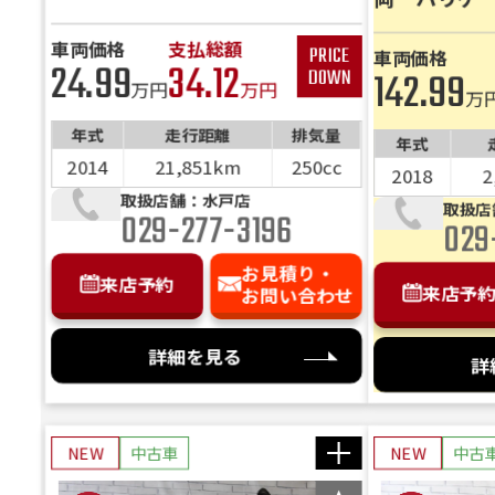
ム済】
車両価格
支払総額
車両価格
24.99
34.12
142.99
万円
万円
万
年式
走行距離
排気量
年式
2014
21,851km
250cc
2018
2
取扱店舗：水戸店
取扱店
029-277-3196
029
お見積り・
来店予約
来店予
お問い合わせ
詳細を見る
詳
NEW
中古車
NEW
中古