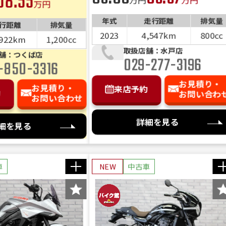
08.55
万円
年式
走行距離
排気量
行距離
排気量
2023
4,547km
800cc
,922km
1,200cc
取扱店舗：水戸店
舗：つくば店
029-277-3196
-850-3316
お見積り・
お見積り・
来店予約
約
お問い合わ
お問い合わせ
詳細を見る
細を見る
車
NEW
中古車