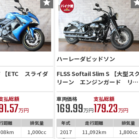
ハーレーダビッドソン
0F 【ETC スライダ
FLSS Softail Slim S 【大型ス
リーン エンジンガード リア
キャリア ETC USB電源装
備】
支払総額
車両価格
支払総額
91.57
169.99
179.23
万円
万円
万円
行距離
排気量
年式
走行距離
排気量
408km
1,000cc
2017
11,092km
1,800cc