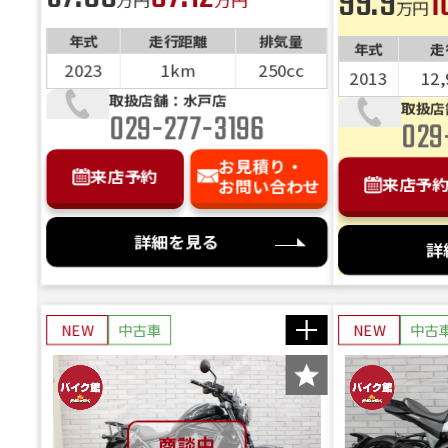
99.9
1
万円
年式
走行距離
排気量
年式
走
2023
1km
250cc
2013
12
取扱店舗：水戸店
取扱店
029-277-3196
029
お見積り・
来店予約
来店予
お問い合わせ
詳細を見る
詳
NEW
中古車
NEW
中古
商談中