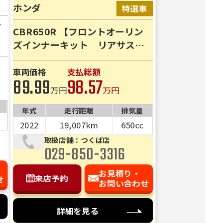
費用内
ホンダ
す！
ダ
さい。
CBR650R 【フロントオーリン
ズインナーキット リアサスオ
ーリンズ 前後ドライブレコー
ダー 外装カスタム】
車両価格
支払総額
89.99
98.57
万円
万円
年式
走行距離
排気量
2022
19,007km
650cc
取扱店舗：つくば店
029-850-3316
お見積り・
来店予約
せ
お問い合わせ
詳細を見る