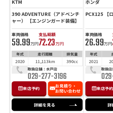
KTM
ホンダ
「お
訳や
390 ADVENTURE（アドベンチ
PCX125 
是非
ャー） 【エンジンガード装備】
車両価格
支払総額
車両価格
59.99
72.23
26.99
万円
万円
万円
年式
走行距離
排気量
年式
2020
11,113km
390cc
2021
2
取扱店舗：水戸店
取扱店
029-277-3196
029
お見積り・
来店予約
来店予
お問い合わせ
詳細を見る
詳