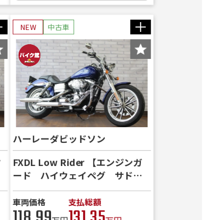
NEW
中古車
ハーレーダビッドソン
ク
FXDL Low Rider 【エンジンガ
ード ハイウェイペグ サドル
バックサポート】
車両価格
支払総額
118.99
131.35
万円
万円