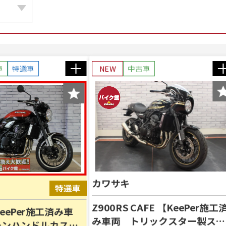
車
特選車
NEW
中古車
カワサキ
Z900RS CAFE 【KeePer施工
KeePer施工済み車
み車両 トリックスター製スラ
ーンハンドルカスタ