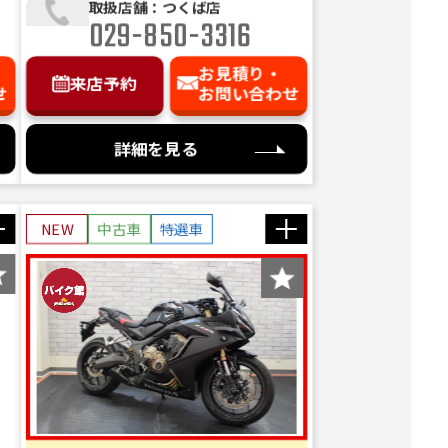
取扱店舗：つくば店
029-850-3316
お見積り・
来店予約
せ
お問い合わせ
詳細を見る
NEW
中古車
特選車