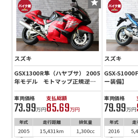
スズキ
スズキ
GSX1300R隼（ハヤブサ） 2005
GSX-S100
年モデル モトマップ正規逆輸
ー装備】
入車 カナダ仕様 MRAスクリ
ーン ナポレオンミラー アン
車両価格
支払総額
車両価格
73.99
85.69
79.99
トライオンアジャストレバー
万円
万円
万円
シングルシートカウル ETC
年式
走行距離
排気量
年式
走
2005
15,431km
1,300cc
2016
5,