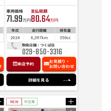
車両価格
支払総額
71.99
80.64
万円
万円
年式
走行距離
排気量
2024
6,397km
350cc
取扱店舗：つくば店
029-850-3316
お見積り・
来店予約
せ
お問い合わせ
詳細を見る
NEW
中古車