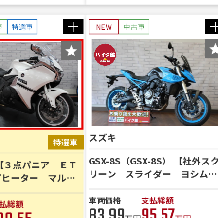
車
特選車
NEW
中古車
スズキ
GSX-8S（GSX-8S） 【社外ス
F 【３点パニア ＥＴ
リーン スライダー ヨシムラ
プヒーター マルチ
ラジエーターガード 純正オプ
ションＵＳＢ電源】
車両価格
支払総額
払総額
83.99
95.57
万円
万円