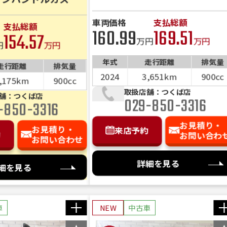
イダー】
車両価格
支払総額
支払総額
160.99
169.51
154.57
万円
万円
円
万円
年式
走行距離
排気量
走行距離
排気量
2024
3,651km
900cc
,175km
900cc
取扱店舗：つくば店
舗：つくば店
029-850-3316
-850-3316
お見積り・
お見積り・
来店予約
約
お問い合わ
お問い合わせ
詳細を見る
細を見る
車
NEW
中古車