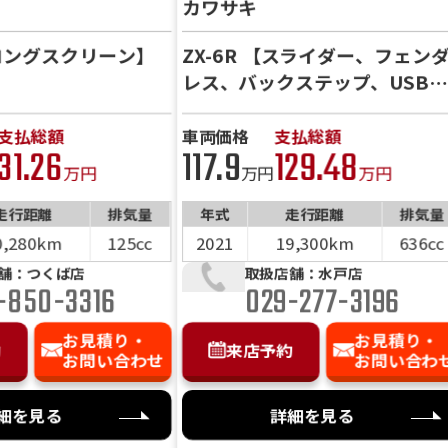
カワサキ
問い合わせ・来店予約」ボタンよりご依頼を頂けましたら、諸
、お客様のご希望に沿ったお見積もりを作成することも可能で
前へ
次へ
【ロングスクリーン】
ZX-6R 【スライダー、フェン
、「お問い合わせ・来店予約」ボタンよりお気軽にご依頼くだ
レス、バックステップ、USB電
源】
支払総額
車両価格
支払総額
31.26
117.9
129.48
万円
万円
万円
走行距離
排気量
年式
走行距離
排気量
0,280km
125cc
2021
19,300km
636cc
舗：つくば店
取扱店舗：水戸店
-850-3316
029-277-3196
お見積り・
お見積り・
約
来店予約
お問い合わせ
お問い合わ
細を見る
詳細を見る