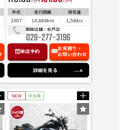
年式
走行距離
排気量
2007
14,684km
1,584cc
取扱店舗：水戸店
029-277-3196
お見積り・
来店予約
せ
お問い合わせ
詳細を見る
NEW
中古車