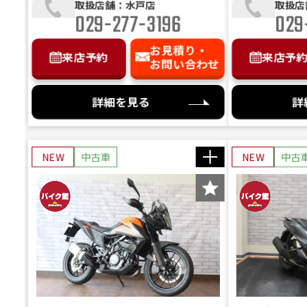
取扱店舗：水戸店
取扱店
029-277-3196
029
お見積り・
来店予約
来店予
お問い合わせ
詳細を見る
詳
NEW
中古車
NEW
中古
バイ
概算