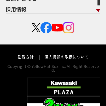
茨城
滋賀
ホンダ
アプリリア
採用情報
二輪公正取引協議会加盟店
栃木
京都
スズキ
KTM
新卒採用
群馬
大阪
カワサキ
モトグッツイ
中途採用・アルバイト
埼玉
兵庫
ハーレーダビッドソン
MVアグスタ
千葉
奈良
ドゥカティ
他海外ﾒｰｶｰ
東京
和歌山
BMW
勧誘方針
個人情報の取扱について
神奈川
香川
Copyright © YellowHat-Sox Inc. All Right Reserve
d.
新潟
愛媛
石川
福岡
山梨
長崎
岐阜
熊本