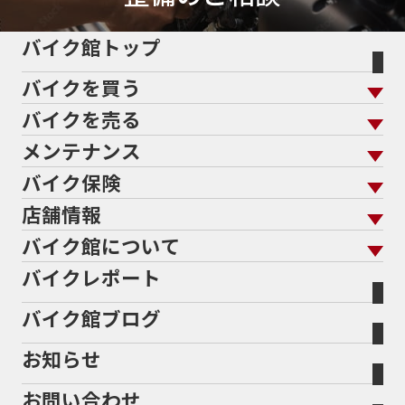
バイク館トップ
バイクを買う
バイクを売る
バイクを買う トップ
支払総額から探す
メンテナンス
バイクを売る トップ
ローン返却中の売却
バイクを探す
走行距離から探す
バイク保険
メンテナンス トップ
KeePer
バイク館買取の強み
よくあるご質問
メーカーから探す
中古車から探す
店舗情報
バイク保険 トップ
バイク点検
プロテクションフィルム
バイクを高く売るコツ
バイク買取強化車両
バイク館について
色から探す
国内新車から探す
施工
店舗情報 トップ
自賠責保険
バイク車検
バイクレポート
バイク買取の流れ
オンライン査定フォーム
バイク館について トップ
スタイルから探す
輸入新車から探す
北海道
静岡
整備予約フォーム
任意保険
Bikeep
バイク館ブログ
全国展開の強み
バイク館が選ばれる理由
排気量から探す
オリジナル延長保証
宮城
愛知
バイク保険無料見積り（現在未加入の方）
お知らせ
メーカー別買取相場・
事例一覧
会社概要
地域から探す
立ちごけ補償
バイク保険無料見積り（他社でご加入の方）
福島
三重
ヤマハ
トライアンフ
お問い合わせ
盗難保険
沿革