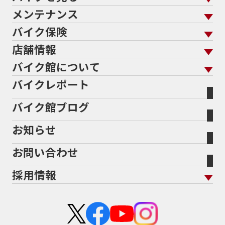
メンテナンス
バイクを売る トップ
ローン返却中の売却
バイクを探す
走行距離から探す
バイク保険
メンテナンス トップ
KeePer
バイク館買取の強み
よくあるご質問
メーカーから探す
中古車から探す
店舗情報
バイク保険 トップ
バイク点検
プロテクションフィルム
バイクを高く売るコツ
バイク買取強化車両
バイク館について
色から探す
国内新車から探す
施工
店舗情報 トップ
自賠責保険
バイク車検
バイクレポート
バイク買取の流れ
オンライン査定フォーム
バイク館について トップ
スタイルから探す
輸入新車から探す
北海道
静岡
整備予約フォーム
任意保険
Bikeep
バイク館ブログ
全国展開の強み
バイク館が選ばれる理由
排気量から探す
オリジナル延長保証
宮城
愛知
バイク保険無料見積り（現在未加入の方）
お知らせ
メーカー別買取相場・
事例一覧
会社概要
地域から探す
立ちごけ補償
バイク保険無料見積り（他社でご加入の方）
福島
三重
ヤマハ
トライアンフ
お問い合わせ
盗難保険
沿革
茨城
滋賀
ホンダ
アプリリア
採用情報
二輪公正取引協議会加盟店
栃木
京都
スズキ
KTM
新卒採用
群馬
大阪
カワサキ
モトグッツイ
中途採用・アルバイト
埼玉
兵庫