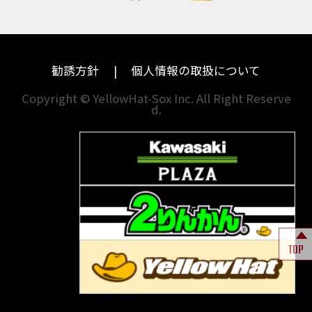
ハーレーダビッドソン
MVアグスタ
千葉
奈良
ドゥカティ
他海外ﾒｰｶｰ
東京
和歌山
BMW
勧誘方針
個人情報の取扱について
神奈川
香川
Copyright © YellowHat-Sox Inc. All Right Reserve
d.
新潟
愛媛
石川
福岡
山梨
長崎
岐阜
熊本
TOP