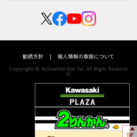
スズキ
KTM
新卒採用
群馬
大阪
カワサキ
モトグッツイ
中途採用・アルバイト
埼玉
兵庫
ハーレーダビッドソン
MVアグスタ
千葉
奈良
ドゥカティ
他海外ﾒｰｶｰ
東京
和歌山
BMW
勧誘方針
個人情報の取扱について
神奈川
香川
Copyright © YellowHat-Sox Inc. All Right Reserve
d.
新潟
愛媛
石川
福岡
山梨
長崎
岐阜
熊本
TOP