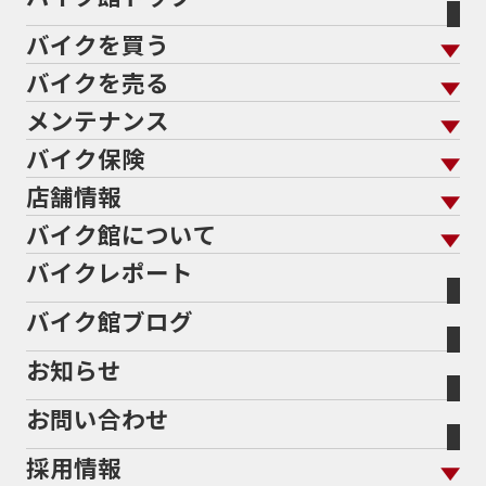
バイクを買う
バイクを売る
バイクを買う トップ
支払総額から探す
メンテナンス
バイクを売る トップ
ローン返却中の売却
バイクを探す
走行距離から探す
バイク保険
メンテナンス トップ
KeePer
バイク館買取の強み
よくあるご質問
メーカーから探す
中古車から探す
店舗情報
バイク保険 トップ
バイク点検
プロテクションフィルム
バイクを高く売るコツ
バイク買取強化車両
バイク館について
色から探す
国内新車から探す
施工
店舗情報 トップ
自賠責保険
バイク車検
バイクレポート
バイク買取の流れ
オンライン査定フォーム
バイク館について トップ
スタイルから探す
輸入新車から探す
北海道
静岡
整備予約フォーム
任意保険
Bikeep
バイク館ブログ
全国展開の強み
バイク館が選ばれる理由
排気量から探す
オリジナル延長保証
宮城
愛知
バイク保険無料見積り（現在未加入の方）
お知らせ
メーカー別買取相場・
事例一覧
会社概要
地域から探す
立ちごけ補償
バイク保険無料見積り（他社でご加入の方）
福島
三重
ヤマハ
トライアンフ
お問い合わせ
盗難保険
沿革
茨城
滋賀
ホンダ
アプリリア
採用情報
二輪公正取引協議会加盟店
栃木
京都