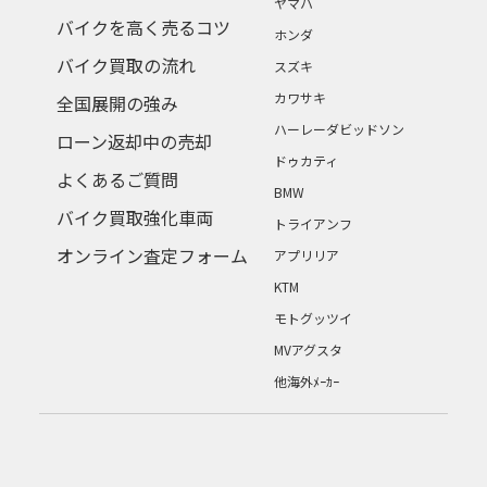
ヤマハ
バイクを高く売るコツ
ホンダ
バイク買取の流れ
スズキ
カワサキ
全国展開の強み
ハーレーダビッドソン
ローン返却中の売却
ドゥカティ
よくあるご質問
BMW
バイク買取強化車両
トライアンフ
オンライン査定フォーム
アプリリア
KTM
モトグッツイ
MVアグスタ
他海外ﾒｰｶｰ