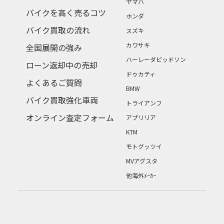
ヤマハ
バイクを高く売るコツ
ホンダ
バイク買取の流れ
スズキ
カワサキ
全国展開の強み
ハーレーダビッドソン
ローン返却中の売却
ドゥカティ
よくあるご質問
BMW
バイク買取強化車両
トライアンフ
オンライン査定フォーム
アプリリア
KTM
モトグッツイ
MVアグスタ
他海外ﾒｰｶｰ