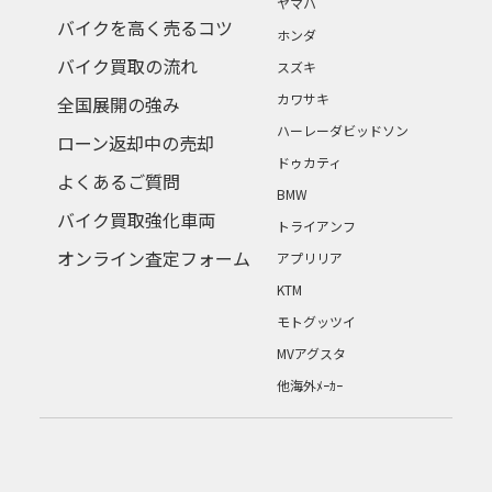
ヤマハ
バイクを高く売るコツ
ホンダ
バイク買取の流れ
スズキ
カワサキ
全国展開の強み
ハーレーダビッドソン
ローン返却中の売却
ドゥカティ
よくあるご質問
BMW
バイク買取強化車両
トライアンフ
オンライン査定フォーム
アプリリア
KTM
モトグッツイ
MVアグスタ
他海外ﾒｰｶｰ