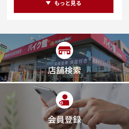
250ｃｃアドベンチャー
250ｃｃツアラー
もっと見る
25R
25周年
270度位相クランク
2st
2りんかんコラボ
2りんかん併設
2スト
2ストローク
2代目
2型
2年保証
2年保証付き
2月29日まで
2本
2気筒
2気筒エンジン
2級ボイラー技士
2輪
300㎞/ｈ
30th
30th Anniversary
30th記念モデル
30万以下
30周年
店舗検索
30周年記念モデル
313cc
320台限定
320ｃｃ
350cc
35ps
390
390ADVENTURE
390DUKE
390アドベンチャー
3XC
3日間
3気筒
3気筒エンジン
3気筒クロスプレーン
3点パニア
3輪スポーツバイク
400
400X ABS
400cc
会員登録
400ccアメリカン
400アメリカン