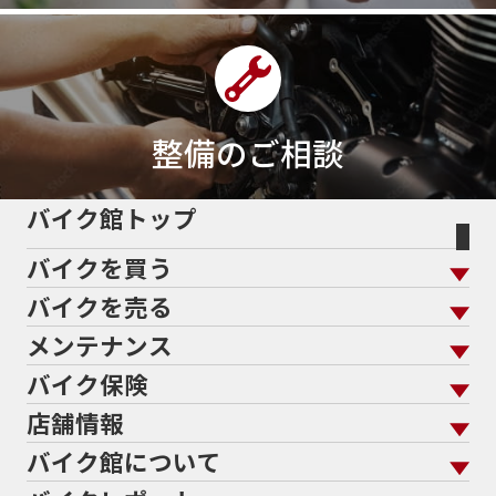
400ｃｃスポーツ
400ｃｃモタード
43馬力
46
48
48ps
4D9
4V
4ストローク
4ミニ
4月
4気筒
5/31
5000円
500cc
50cc
50cc新車
50cc限定
50th Anniversary
50thAnniversary
50th記念モデル
50周年
整備のご相談
50周年記念モデル
5600シリーズ
5インチカラーTFT液晶
5バルブ
5月
600cc
バイク館トップ
60Thモデル
60th
60周年記念モデル
バイクを買う
61馬力
636cc
650
650RS
650cc
688cc
689cc
690SMCR
690cc
6軸IMU
700cc
バイクを売る
バイクを買う トップ
支払総額から探す
701エンデューロ
72PS
750
750cc
75th
メンテナンス
バイクを売る トップ
ローン返却中の売却
バイクを探す
走行距離から探す
765
773cc
800cc
80s
80万以下
バイク保険
メンテナンス トップ
KeePer
80万以下大型
80万円以下
821
85馬力
883
バイク館買取の強み
よくあるご質問
メーカーから探す
中古車から探す
店舗情報
バイク保険 トップ
883R
890DUKE
899 Panigale
8月
8月11日
バイク点検
プロテクションフィルム
バイクを高く売るコツ
バイク買取強化車両
バイク館について
色から探す
国内新車から探す
8耐
8耐見に行きたい
900cc
90年代
929
施工
店舗情報 トップ
自賠責保険
バイク車検