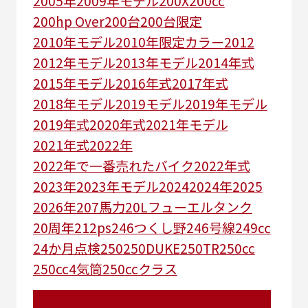
2005年
2009年モデル
200X
200cc
200hp Over
200台
200台限定
2010年モデル
2010年限定カラー
2012
2012年モデル
2013年モデル
2014年式
2015年モデル
2016年式
2017年式
2018年モデル
2019モデル
2019年モデル
2019年式
2020年式
2021年モデル
2021年式
2022年
2022年で一番売れたバイク
2022年式
2023年
2023年モデル
2024
2024年
2025
2026年
207馬力
20Lフューエルタンク
20周年
212ps
246つくし野
246号線
249㏄
24か月点検
250
250DUKE
250TR
250cc
250cc4気筒
250ccクラス
250ccスーパースポーツ
250アメリカン