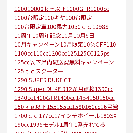
1000
10000ｋｍ以下
1000GTR
1000cc
1000台限定
100ギヤ
100台限定
100台限定車
100馬力
1050ｃｃ
1098S
10周年
10周年記念
10月
10月6日
10月キャンペーン
10月限定
10％OFF
110
1100cc
110cc
1200cc
125
125CC
125ps
125㏄以下県内配送費無料キャンペーン
125ｃｃスクーター
1290 SUPER DUKE GT
1290 Super DUKE R
12か月点検
1300cc
1340cc
1400GTR
1400cc
14B4
150
150cc
150ｋｇ以下
155
155cc
1580
160cc
16号線
1700ｃｃ
177cc
17インチホイール
180SX
190cc
1995モデル
1周年
1番売れてる