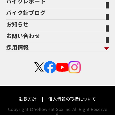
バイクレポート
バイク買取の流れ
オンライン査定フォーム
946ml
950S
950cc
AB26
ABS
ACTIVE
バイク館について トップ
スタイルから探す
輸入新車から探す
北海道
静岡
整備予約フォーム
任意保険
ADDRESS
ADDRESS 110
ADV
ADV150
Bikeep
バイク館ブログ
全国展開の強み
バイク館が選ばれる理由
排気量から探す
オリジナル延長保証
宮城
愛知
ADV160
AEROX
AEROX155
バイク保険無料見積り（現在未加入の方）
お知らせ
メーカー別買取相場・
事例一覧
AEROX155 ABS
AJ1
AKRAPOVIC
AMA
会社概要
地域から探す
立ちごけ補償
バイク保険無料見積り（他社でご加入の方）
福島
三重
ヤマハ
トライアンフ
ANNIVERSARY
APE
APE 100 DX
APEX
お問い合わせ
盗難保険
沿革
茨城
滋賀
ARMORED CORE2
AT免許
AVENIS
AXIS Z
ホンダ
アプリリア
採用情報
Address125
Adventure
Ape50
Aprilia
二輪公正取引協議会加盟店
栃木
京都
スズキ
KTM
Authentic Sports Blood line
B-KING
新卒採用
群馬
大阪
BALIUS
BALIUSⅡ
BANDIT
カワサキ
モトグッツイ
中途採用・アルバイト
BANDIT 1250F
BANDIT 1250S
埼玉
兵庫
ハーレーダビッドソン
MVアグスタ
BANDIT1200
BANDIT1200Ｓ
千葉
奈良
BANDIT1250F
BANDIT1250S
BBQ
ドゥカティ
他海外ﾒｰｶｰ
BEAMSマフラー
BEAMS製フルエキ
BEET
東京
和歌山
BMW
勧誘方針
個人情報の取扱について
BEETフルエキ
BEETマフラー
神奈川
香川
BLACKLIMITED
BMW
Copyright © YellowHat-Sox Inc. All Right Reserve
d.