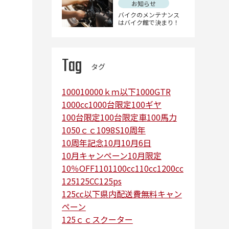
お知らせ
バイクのメンテナンス
はバイク館で決まり！
Tag
タグ
1000
10000ｋｍ以下
1000GTR
1000cc
1000台限定
100ギヤ
100台限定
100台限定車
100馬力
1050ｃｃ
1098S
10周年
10周年記念
10月
10月6日
10月キャンペーン
10月限定
10％OFF
110
1100cc
110cc
1200cc
125
125CC
125ps
125㏄以下県内配送費無料キャン
ペーン
125ｃｃスクーター