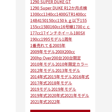
1290 SUPER DUKE GT
1290 Super DUKE R
12か月点検
1300cc
1340cc
1400GTR
1400cc
14B4
150
150cc
150ｋｇ以下
155
155cc
1580
160cc
16号線
1700ｃｃ
177cc
17インチホイール
180SX
190cc
1995モデル
1周年
1番売れてる
2005年
2009年モデル
200X
200cc
200hp Over
200台
200台限定
2010年モデル
2010年限定カラー
2012年モデル
2013年モデル
2014年式
2015年モデル
2016年式
2017年式
2018年モデル
2019モデル
2019年モデル
2019年式
2020年式
2021年モデル
2021年式
2022年
2022年で一番売れたバイク