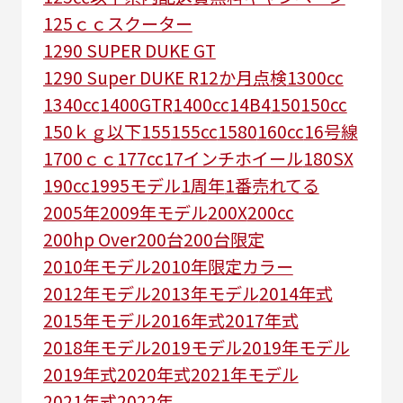
125ｃｃスクーター
1290 SUPER DUKE GT
1290 Super DUKE R
12か月点検
1300cc
1340cc
1400GTR
1400cc
14B4
150
150cc
150ｋｇ以下
155
155cc
1580
160cc
16号線
1700ｃｃ
177cc
17インチホイール
180SX
190cc
1995モデル
1周年
1番売れてる
2005年
2009年モデル
200X
200cc
200hp Over
200台
200台限定
2010年モデル
2010年限定カラー
2012年モデル
2013年モデル
2014年式
2015年モデル
2016年式
2017年式
2018年モデル
2019モデル
2019年モデル
2019年式
2020年式
2021年モデル
2021年式
2022年