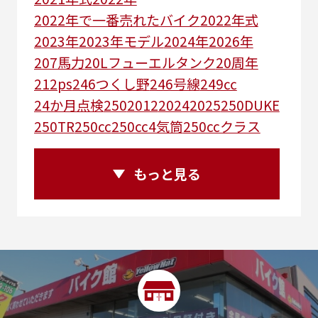
2022年で一番売れたバイク
2022年式
2023年
2023年モデル
2024年
2026年
207馬力
20Lフューエルタンク
20周年
212ps
246つくし野
246号線
249㏄
24か月点検
250
2012
2024
2025
250DUKE
250TR
250cc
250cc4気筒
250ccクラス
250ccスーパースポーツ
250アメリカン
250ｃｃアドベンチャー
250ｃｃツアラー
もっと見る
25R
25周年
270度位相クランク
2st
2りんかんコラボ
2りんかん併設
2スト
2ストローク
2代目
2型
2年保証
2年保証付き
2月29日まで
2本
2気筒
2気筒エンジン
2級ボイラー技士
2輪
300㎞/ｈ
30th
30th Anniversary
30th記念モデル
30万以下
30周年