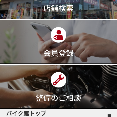
店舗検索
30周年記念モデル
313cc
320台限定
320ｃｃ
350cc
35ps
390
390ADVENTURE
390DUKE
390アドベンチャー
3XC
3日間
3気筒
3気筒エンジン
3気筒クロスプレーン
3点パニア
3輪スポーツバイク
400
400X ABS
400cc
会員登録
400ccアメリカン
400アメリカン
400ｃｃスポーツ
400ｃｃモタード
43馬力
46
48
48ps
4D9
4V
4ストローク
4ミニ
4月
4気筒
5/31
5000円
500cc
50cc
50cc新車
50cc限定
50th Anniversary
50thAnniversary
50th記念モデル
50周年
整備のご相談
50周年記念モデル
5600シリーズ
5インチカラーTFT液晶
5バルブ
5月
600cc
バイク館トップ