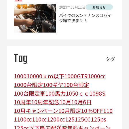
2023年02月11日
お知らせ
バイクのメンテナンスはバイ
ク館で決まり！
Tag
タグ
1000
10000ｋｍ以下
1000GTR
1000cc
1000台限定
100ギヤ
100台限定
100台限定車
100馬力
1050ｃｃ
1098S
10周年
10周年記念
10月
10月6日
10月キャンペーン
10月限定
10％OFF
110
1100cc
110cc
1200cc
125
125CC
125ps
125㏄以下県内配送費無料キャンペーン