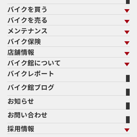
60Thモデル
60th
60周年記念モデル
バイクを買う
61馬力
636cc
650
650RS
650cc
688cc
689cc
690SMCR
690cc
6軸IMU
700cc
バイクを売る
バイクを買う トップ
支払総額から探す
701エンデューロ
72PS
750
750cc
75th
メンテナンス
バイクを売る トップ
ローン返却中の売却
バイクを探す
走行距離から探す
765
773cc
800cc
80s
80万以下
バイク保険
メンテナンス トップ
KeePer
80万以下大型
80万円以下
821
85馬力
883
バイク館買取の強み
よくあるご質問
メーカーから探す
中古車から探す
店舗情報
バイク保険 トップ
883R
890DUKE
899 Panigale
8月
8月11日
バイク点検
プロテクションフィルム
バイクを高く売るコツ
バイク買取強化車両
バイク館について
色から探す
国内新車から探す
8耐
8耐見に行きたい
900cc
90年代
929
施工
店舗情報 トップ
自賠責保険
バイク車検
バイクレポート
バイク買取の流れ
オンライン査定フォーム
946ml
950S
950cc
AB26
ABS
ACTIVE
バイク館について トップ
スタイルから探す
輸入新車から探す
北海道
静岡
整備予約フォーム
任意保険
ADDRESS
ADDRESS 110
ADV
ADV150
Bikeep
バイク館ブログ
全国展開の強み
バイク館が選ばれる理由
排気量から探す
オリジナル延長保証
宮城
愛知
ADV160
AEROX
AEROX155
バイク保険無料見積り（現在未加入の方）
お知らせ
メーカー別買取相場・
事例一覧
AEROX155 ABS
AJ1
AKRAPOVIC
AMA
会社概要
地域から探す
立ちごけ補償
バイク保険無料見積り（他社でご加入の方）
福島
三重
ヤマハ
トライアンフ
ANNIVERSARY
APE
APE 100 DX
APEX
お問い合わせ
盗難保険
沿革
茨城
滋賀
ARMORED CORE2
AT免許
AVENIS
AXIS Z
ホンダ
アプリリア
採用情報
Address125
Adventure
Ape50
Aprilia
二輪公正取引協議会加盟店
栃木
京都
スズキ
KTM