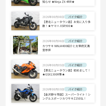
知らせ ★Ninja ZX-4RR★
2026年08月08日
バイク紹介
【港北ニュータウン店】お気に入り多
数！★ヤマハ XSR900★
2026年08月06日
バイク紹介
カワサキ NINJA400紹介と太宰府天満
宮参拝
2026年08月05日
バイク紹介
【港北ニュータウン店】初めまして！
★GSX1300R隼★
2026年08月03日
バイク紹介
【金沢野々市店】スーパーライト！シ
ングルスポーツカワサキZ250SL！