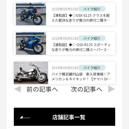
2026年08月02日
バイク紹介
【浦和店】◆◇GSX-S125 クラスを超
えた軽快な走りが魅力の原付二種ネイ
キッドスポーツ◇◆
2026年08月02日
バイク紹介
【浦和店】◆◇ GSX-R125 スポーティ
な走りが魅力の原付二種スーパースポ
ーツ◇◆
2026年08月02日
バイク紹介
バイク館武蔵村山店 新入荷情報！ア
メリカン＆ネイキッド！【ヤマハ Drag
Star 400 Classic/ホンダ CB1300 SUPE
前の記事へ
次の記事へ
R BOLD'OR】
店舗記事一覧