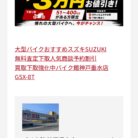
大型バイク
おすすめ
スズキ
SUZUKI
無料査定
下取
人気
商談予約割引
買取下取強化中
バイク館神戸垂水店
GSX-8T