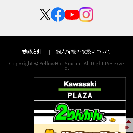
Authentic Sports Blood line
B-KING
新卒採用
群馬
大阪
BALIUS
BALIUSⅡ
BANDIT
カワサキ
モトグッツイ
中途採用・アルバイト
BANDIT 1250F
BANDIT 1250S
埼玉
兵庫
ハーレーダビッドソン
MVアグスタ
BANDIT1200
BANDIT1200Ｓ
千葉
奈良
BANDIT1250F
BANDIT1250S
BBQ
ドゥカティ
他海外ﾒｰｶｰ
BEAMSマフラー
BEAMS製フルエキ
BEET
東京
和歌山
BMW
勧誘方針
個人情報の取扱について
BEETフルエキ
BEETマフラー
神奈川
香川
BLACKLIMITED
BMW
Copyright © YellowHat-Sox Inc. All Right Reserve
d.
新潟
愛媛
BMW S1000RR Mパッケージ
BMWR 1200RS
BMWS1000R
石川
福岡
BMW F700GS
BMW S1000RR
山梨
長崎
BMW フルパニア
BM‘Sマフラー
BOBBER
BOLT
BOLT C-Spec
岐阜
熊本
BOLT C-Spec ABS
BOLT R-Spec
BOLTR-Spec
BONNEVILLE
TOP