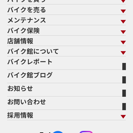
689cc
690SMCR
690cc
6軸IMU
700cc
バイクを売る
バイクを買う トップ
支払総額から探す
701エンデューロ
72PS
750
750cc
75th
メンテナンス
バイクを売る トップ
ローン返却中の売却
バイクを探す
走行距離から探す
765
773cc
800cc
80s
80万以下
バイク保険
メンテナンス トップ
KeePer
80万以下大型
80万円以下
821
85馬力
883
バイク館買取の強み
よくあるご質問
メーカーから探す
中古車から探す
店舗情報
バイク保険 トップ
883R
890DUKE
899 Panigale
8月
8月11日
バイク点検
プロテクションフィルム
バイクを高く売るコツ
バイク買取強化車両
バイク館について
色から探す
国内新車から探す
8耐
8耐見に行きたい
900cc
90年代
929
施工
店舗情報 トップ
自賠責保険
バイク車検
バイクレポート
バイク買取の流れ
オンライン査定フォーム
946ml
950S
950cc
AB26
ABS
ACTIVE
バイク館について トップ
スタイルから探す
輸入新車から探す
北海道
静岡
整備予約フォーム
任意保険
ADDRESS
ADDRESS 110
ADV
ADV150
Bikeep
バイク館ブログ
全国展開の強み
バイク館が選ばれる理由
排気量から探す
オリジナル延長保証
宮城
愛知
ADV160
AEROX
AEROX155
バイク保険無料見積り（現在未加入の方）
お知らせ
メーカー別買取相場・
事例一覧
AEROX155 ABS
AJ1
AKRAPOVIC
AMA
会社概要
地域から探す
立ちごけ補償
バイク保険無料見積り（他社でご加入の方）
福島
三重
ヤマハ
トライアンフ
ANNIVERSARY
APE
APE 100 DX
APEX
お問い合わせ
盗難保険
沿革
茨城
滋賀
ARMORED CORE2
AT免許
AVENIS
AXIS Z
ホンダ
アプリリア
採用情報
Address125
Adventure
Ape50
Aprilia
二輪公正取引協議会加盟店
栃木
京都
スズキ
KTM
Authentic Sports Blood line
B-KING
新卒採用
群馬
大阪