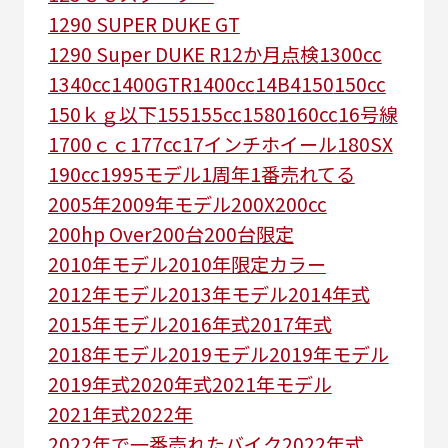
1290 SUPER DUKE GT
1290 Super DUKE R
12か月点検
1300cc
1340cc
1400GTR
1400cc
14B4
150
150cc
150ｋｇ以下
155
155cc
1580
160cc
16号線
1700ｃｃ
177cc
17インチホイール
180SX
190cc
1995モデル
1周年
1番売れてる
2005年
2009年モデル
200X
200cc
200hp Over
200台
200台限定
2010年モデル
2010年限定カラー
2012年モデル
2013年モデル
2014年式
2015年モデル
2016年式
2017年式
2018年モデル
2019モデル
2019年モデル
2019年式
2020年式
2021年モデル
2021年式
2022年
2022年で一番売れたバイク
2022年式