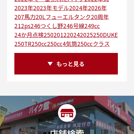
2023年
2023年モデル
2024年
2026年
207馬力
20Lフューエルタンク
20周年
212ps
246つくし野
246号線
249㏄
24か月点検
250
2012
2024
2025
250DUKE
250TR
250cc
250cc4気筒
250ccクラス
250ccスーパースポーツ
250アメリカン
250ｃｃアドベンチャー
250ｃｃツアラー
もっと見る
25R
25周年
270度位相クランク
2st
2りんかんコラボ
2りんかん併設
2スト
2ストローク
2代目
2型
2年保証
2年保証付き
2月29日まで
2本
2気筒
2気筒エンジン
2級ボイラー技士
2輪
300㎞/ｈ
30th
30th Anniversary
30th記念モデル
30万以下
30周年
店舗検索
30周年記念モデル
313cc
320台限定