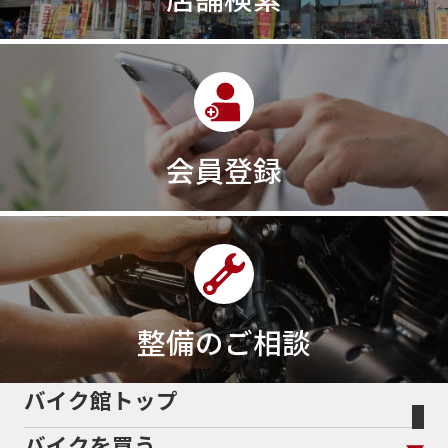
320ｃｃ
350cc
35ps
390
390ADVENTURE
390DUKE
390アドベンチャー
3XC
3日間
3気筒
3気筒エンジン
3気筒クロスプレーン
3点パニア
3輪スポーツバイク
400
400X ABS
400cc
会員登録
400ccアメリカン
400アメリカン
400ｃｃスポーツ
400ｃｃモタード
43馬力
46
48
48ps
4D9
4V
4ストローク
4ミニ
4月
4気筒
5/31
5000円
500cc
50cc
50cc新車
50cc限定
50th Anniversary
50thAnniversary
50th記念モデル
50周年
整備のご相談
50周年記念モデル
5600シリーズ
5インチカラーTFT液晶
5バルブ
5月
600cc
バイク館トップ
60Thモデル
60th
60周年記念モデル
バイクを買う
61馬力
636cc
650
650RS
650cc
688cc