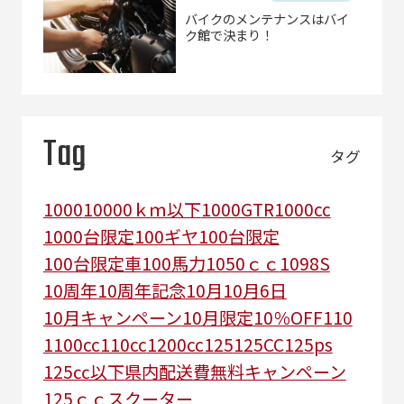
バイクのメンテナンスはバイ
ク館で決まり！
Tag
タグ
1000
10000ｋｍ以下
1000GTR
1000cc
1000台限定
100ギヤ
100台限定
100台限定車
100馬力
1050ｃｃ
1098S
10周年
10周年記念
10月
10月6日
10月キャンペーン
10月限定
10％OFF
110
1100cc
110cc
1200cc
125
125CC
125ps
125㏄以下県内配送費無料キャンペーン
125ｃｃスクーター