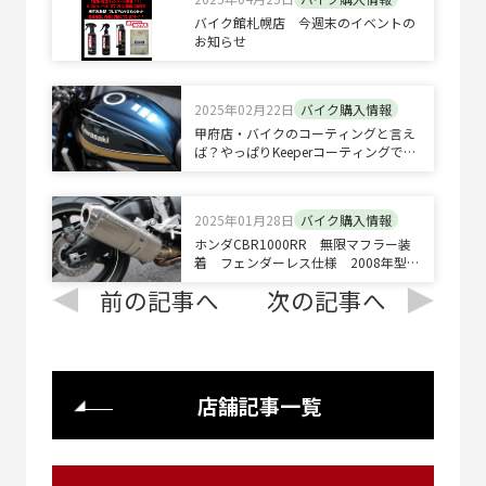
バイク館札幌店 今週末のイベントの
お知らせ
2025年02月22日
バイク購入情報
甲府店・バイクのコーティングと言え
ば？やっぱりKeeperコーティングでし
ょ！
2025年01月28日
バイク購入情報
ホンダCBR1000RR 無限マフラー装
着 フェンダーレス仕様 2008年型
車検２年つき バイク館足立店
前の記事へ
次の記事へ
店舗記事一覧