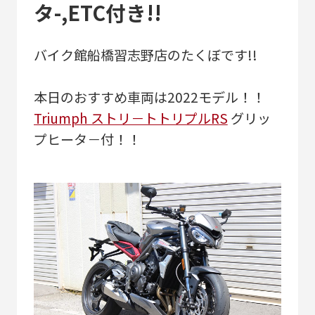
タ-,ETC付き!!
バイク館船橋習志野店のたくぼです!!
本日のおすすめ車両は2022モデル！！
Triumph ストリ－トトリプルRS
グリッ
プヒータ－付！！