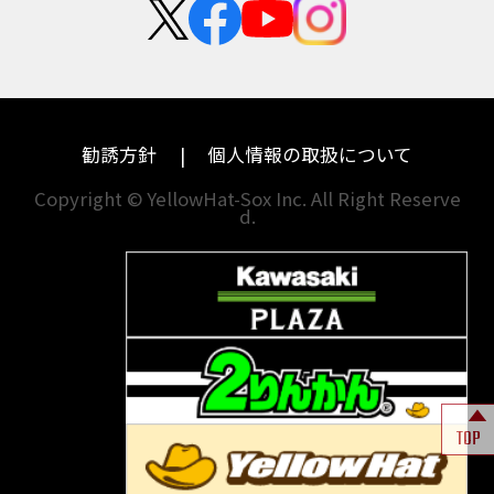
BALIUS
BALIUSⅡ
BANDIT
カワサキ
モトグッツイ
中途採用・アルバイト
BANDIT 1250F
BANDIT 1250S
埼玉
兵庫
ハーレーダビッドソン
MVアグスタ
BANDIT1200
BANDIT1200Ｓ
千葉
奈良
BANDIT1250F
BANDIT1250S
BBQ
ドゥカティ
他海外ﾒｰｶｰ
BEAMSマフラー
BEAMS製フルエキ
BEET
東京
和歌山
BMW
勧誘方針
個人情報の取扱について
BEETフルエキ
BEETマフラー
神奈川
香川
BLACKLIMITED
BMW
Copyright © YellowHat-Sox Inc. All Right Reserve
d.
新潟
愛媛
BMW S1000RR Mパッケージ
BMWR 1200RS
BMWS1000R
石川
福岡
BMW F700GS
BMW S1000RR
山梨
長崎
BMW フルパニア
BM‘Sマフラー
BOBBER
BOLT
BOLT C-Spec
岐阜
熊本
BOLT C-Spec ABS
BOLT R-Spec
BOLTR-Spec
BONNEVILLE
TOP
BONNEVILLE T100