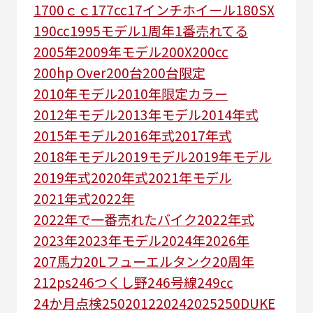
1700ｃｃ
177cc
17インチホイール
180SX
190cc
1995モデル
1周年
1番売れてる
2005年
2009年モデル
200X
200cc
200hp Over
200台
200台限定
2010年モデル
2010年限定カラー
2012年モデル
2013年モデル
2014年式
2015年モデル
2016年式
2017年式
2018年モデル
2019モデル
2019年モデル
2019年式
2020年式
2021年モデル
2021年式
2022年
2022年で一番売れたバイク
2022年式
2023年
2023年モデル
2024年
2026年
207馬力
20Lフューエルタンク
20周年
212ps
246つくし野
246号線
249㏄
24か月点検
250
2012
2024
2025
250DUKE