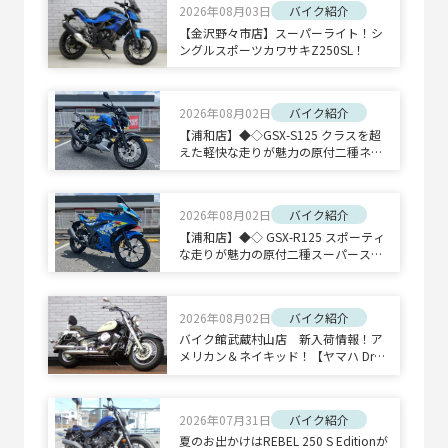
2026年08月03日
バイク紹介
【金沢野々市店】スーパーライト！シ
ングルスポーツカワサキZ250SL！
2026年08月02日
バイク紹介
【浦和店】◆◇GSX-S125 クラスを超
えた軽快な走りが魅力の原付二種ネイ
キッドスポーツ◇◆
2026年08月02日
バイク紹介
【浦和店】◆◇ GSX-R125 スポーティ
な走りが魅力の原付二種スーパースポ
ーツ◇◆
2026年08月02日
バイク紹介
バイク館武蔵村山店 新入荷情報！ア
メリカン＆ネイキッド！【ヤマハ Drag
Star 400 Classic/ホンダ CB1300 SUPE
R BOLD'OR】
2026年07月31日
バイク紹介
夏のお出かけはREBEL 250 S Editionが