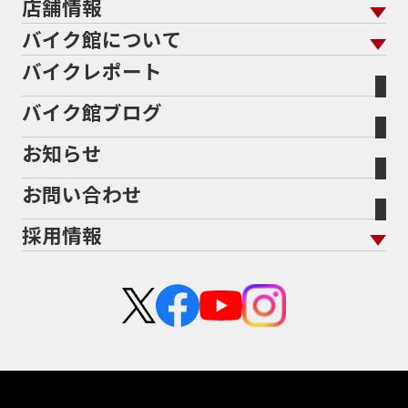
店舗情報
バイク保険 トップ
883R
890DUKE
899 Panigale
8月
8月11日
バイク点検
プロテクションフィルム
バイクを高く売るコツ
バイク買取強化車両
バイク館について
色から探す
国内新車から探す
8耐
8耐見に行きたい
900cc
90年代
929
施工
店舗情報 トップ
自賠責保険
バイク車検
バイクレポート
バイク買取の流れ
オンライン査定フォーム
946ml
950S
950cc
AB26
ABS
ACTIVE
バイク館について トップ
スタイルから探す
輸入新車から探す
北海道
静岡
整備予約フォーム
任意保険
ADDRESS
ADDRESS 110
ADV
ADV150
Bikeep
バイク館ブログ
全国展開の強み
バイク館が選ばれる理由
排気量から探す
オリジナル延長保証
宮城
愛知
ADV160
AEROX
AEROX155
バイク保険無料見積り（現在未加入の方）
お知らせ
メーカー別買取相場・
事例一覧
AEROX155 ABS
AJ1
AKRAPOVIC
AMA
会社概要
地域から探す
立ちごけ補償
バイク保険無料見積り（他社でご加入の方）
福島
三重
ヤマハ
トライアンフ
ANNIVERSARY
APE
APE 100 DX
APEX
お問い合わせ
盗難保険
沿革
茨城
滋賀
ARMORED CORE2
AT免許
AVENIS
AXIS Z
ホンダ
アプリリア
採用情報
Address125
Adventure
Ape50
Aprilia
二輪公正取引協議会加盟店
栃木
京都
スズキ
KTM
Authentic Sports Blood line
B-KING
新卒採用
群馬
大阪
BALIUS
BALIUSⅡ
BANDIT
カワサキ
モトグッツイ
中途採用・アルバイト
BANDIT 1250F
BANDIT 1250S
埼玉
兵庫
ハーレーダビッドソン
MVアグスタ
BANDIT1200
BANDIT1200Ｓ
千葉
奈良
BANDIT1250F
BANDIT1250S
BBQ
ドゥカティ
他海外ﾒｰｶｰ
BEAMSマフラー
BEAMS製フルエキ
BEET
東京
和歌山