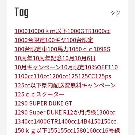
Tag
タグ
1000
10000ｋｍ以下
1000GTR
1000cc
1000台限定
100ギヤ
100台限定
100台限定車
100馬力
1050ｃｃ
1098S
10周年
10周年記念
10月
10月6日
10月キャンペーン
10月限定
10％OFF
110
1100cc
110cc
1200cc
125
125CC
125ps
125㏄以下県内配送費無料キャンペーン
125ｃｃスクーター
1290 SUPER DUKE GT
1290 Super DUKE R
12か月点検
1300cc
1340cc
1400GTR
1400cc
14B4
150
150cc
150ｋｇ以下
155
155cc
1580
160cc
16号線