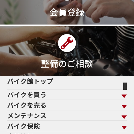
3輪スポーツバイク
400
400X ABS
400cc
会員登録
400ccアメリカン
400アメリカン
400ｃｃスポーツ
400ｃｃモタード
43馬力
46
48
48ps
4D9
4V
4ストローク
4ミニ
4月
4気筒
5/31
5000円
500cc
50cc
50cc新車
50cc限定
50th Anniversary
50thAnniversary
50th記念モデル
50周年
整備のご相談
50周年記念モデル
5600シリーズ
5インチカラーTFT液晶
5バルブ
5月
600cc
バイク館トップ
60Thモデル
60th
60周年記念モデル
バイクを買う
61馬力
636cc
650
650RS
650cc
688cc
689cc
690SMCR
690cc
6軸IMU
700cc
バイクを売る
バイクを買う トップ
支払総額から探す
701エンデューロ
72PS
750
750cc
75th
メンテナンス
バイクを売る トップ
ローン返却中の売却
バイクを探す
走行距離から探す
765
773cc
800cc
80s
80万以下
バイク保険
メンテナンス トップ
KeePer
80万以下大型
80万円以下
821
85馬力
883
バイク館買取の強み
よくあるご質問
メーカーから探す
中古車から探す