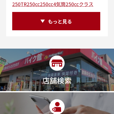
250TR
250cc
250cc4気筒
250ccクラス
250ccスーパースポーツ
250アメリカン
250ｃｃアドベンチャー
250ｃｃツアラー
もっと見る
25R
25周年
270度位相クランク
2st
2りんかんコラボ
2りんかん併設
2スト
2ストローク
2代目
2型
2年保証
2年保証付き
2月29日まで
2本
2気筒
2気筒エンジン
2級ボイラー技士
2輪
300㎞/ｈ
30th
30th Anniversary
30th記念モデル
30万以下
30周年
店舗検索
30周年記念モデル
313cc
320台限定
320ｃｃ
350cc
35ps
390
390ADVENTURE
390DUKE
390アドベンチャー
3XC
3日間
3気筒
3気筒エンジン
3気筒クロスプレーン
3点パニア