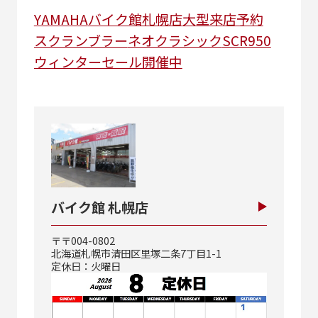
YAMAHA
バイク館札幌店
大型
来店予約
スクランブラー
ネオクラシック
SCR950
ウィンターセール開催中
バイク館 札幌店
〒〒004-0802
北海道札幌市清田区里塚二条7丁目1-1
定休日：火曜日