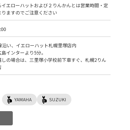
るイエローハットおよび２りんかんとは営業時間・定
なりますのでご注意ください
:00
号線沿い、イエローハット札幌里塚店内
広島インターより5分。
越しの場合は、三里塚小学校前下車すぐ、札幌2りん
店
YAMAHA
SUZUKI