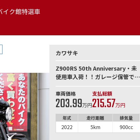
バイク館特選車
カワサキ
Z900RS 50th Anniversary・未
使用車入荷！！ガレージ保管で保
存状態良好！！
車両価格
支払総額
203.99
215.57
万円
万円
年式
走行距離
排気量
2022
5km
900cc