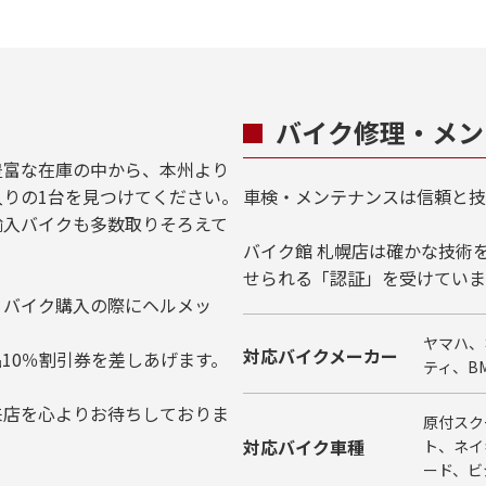
バイク修理・メン
豊富な在庫の中から、本州より
りの1台を見つけてください。
車検・メンテナンスは信頼と技
輸入バイクも多数取りそろえて
バイク館 札幌店は確かな技術
せられる「認証」を受けていま
、バイク購入の際にヘルメッ
ヤマハ、
対応バイクメーカー
10％割引券を差しあげます。
ティ、B
来店を心よりお待ちしておりま
原付スク
対応バイク車種
ト、ネイ
ード、ビ