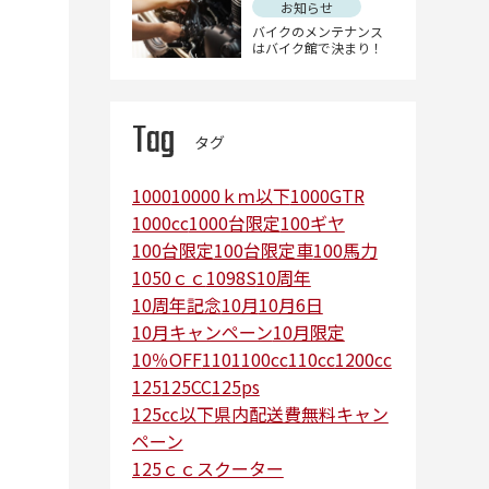
お知らせ
バイクのメンテナンス
はバイク館で決まり！
Tag
タグ
1000
10000ｋｍ以下
1000GTR
1000cc
1000台限定
100ギヤ
100台限定
100台限定車
100馬力
1050ｃｃ
1098S
10周年
10周年記念
10月
10月6日
10月キャンペーン
10月限定
10％OFF
110
1100cc
110cc
1200cc
125
125CC
125ps
125㏄以下県内配送費無料キャン
ペーン
125ｃｃスクーター