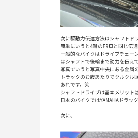
次に駆動力伝達方法はシャフトド
簡単にいうと4輪のFR車と同じ伝
一般的なバイクはドライブチェー
はシャフトで後輪まで動力を伝え
写真でいうと写真中央にある金属の棒
トラックのお腹あたりでクルクル回
あれです。笑
シャフトドライブは基本メリットば
日本のバイクではYAMAHAドラッ
次に、