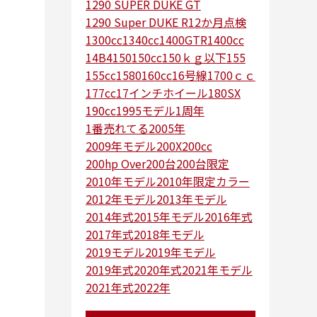
1290 SUPER DUKE GT
1290 Super DUKE R
12か月点検
1300cc
1340cc
1400GTR
1400cc
14B4
150
150cc
150ｋｇ以下
155
155cc
1580
160cc
16号線
1700ｃｃ
177cc
17インチホイール
180SX
190cc
1995モデル
1周年
1番売れてる
2005年
2009年モデル
200X
200cc
200hp Over
200台
200台限定
2010年モデル
2010年限定カラー
2012年モデル
2013年モデル
2014年式
2015年モデル
2016年式
2017年式
2018年モデル
2019モデル
2019年モデル
2019年式
2020年式
2021年モデル
2021年式
2022年
2022年で一番売れたバイク