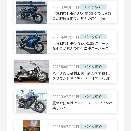
2026年08月02日
バイク紹介
【浦和店】◆◇GSX-S125 クラスを超
えた軽快な走りが魅力の原付二種ネイ
キッドスポーツ◇◆
2026年08月02日
バイク紹介
【浦和店】◆◇ GSX-R125 スポーティ
な走りが魅力の原付二種スーパースポ
ーツ◇◆
2026年08月02日
バイク紹介
バイク館武蔵村山店 新入荷情報！ア
メリカン＆ネイキッド！【ヤマハ Drag
Star 400 Classic/ホンダ CB1300 SUPE
R BOLD'OR】
2026年07月31日
バイク紹介
夏のお出かけはREBEL 250 S Editionが
楽しい！
2026年07月30日
バイク紹介