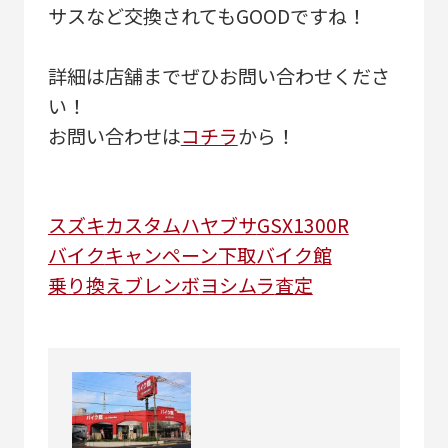
サスなど交換されてもGOODですね！
詳細は店舗までぜひお問い合わせくださ
い！
お問い合わせは
コチラ
から！
スズキ
カスタム
ハヤブサ
GSX1300R
バイク
キャンペーン
下取
バイク館
乗り換え
ブレンボ
ヨシムラ
査定