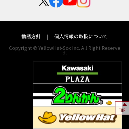
中途採用・アルバイト
BANDIT 1250F
BANDIT 1250S
埼玉
兵庫
ハーレーダビッドソン
MVアグスタ
BANDIT1200
BANDIT1200Ｓ
千葉
奈良
BANDIT1250F
BANDIT1250S
BBQ
ドゥカティ
他海外ﾒｰｶｰ
BEAMSマフラー
BEAMS製フルエキ
BEET
東京
和歌山
BMW
勧誘方針
個人情報の取扱について
BEETフルエキ
BEETマフラー
神奈川
香川
BLACKLIMITED
BMW
Copyright © YellowHat-Sox Inc. All Right Reserve
d.
新潟
愛媛
BMW S1000RR Mパッケージ
BMWR 1200RS
BMWS1000R
石川
福岡
BMW F700GS
BMW S1000RR
山梨
長崎
BMW フルパニア
BM‘Sマフラー
BOBBER
BOLT
BOLT C-Spec
岐阜
熊本
BOLT C-Spec ABS
BOLT R-Spec
BOLTR-Spec
BONNEVILLE
TOP
BONNEVILLE T100
BONNEVILLE T100 BLACK