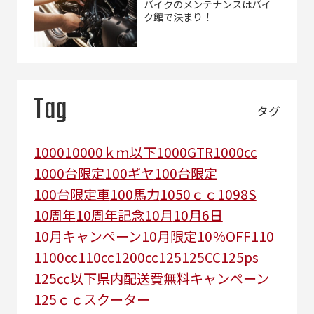
バイクのメンテナンスはバイ
ク館で決まり！
Tag
タグ
1000
10000ｋｍ以下
1000GTR
1000cc
1000台限定
100ギヤ
100台限定
100台限定車
100馬力
1050ｃｃ
1098S
10周年
10周年記念
10月
10月6日
10月キャンペーン
10月限定
10％OFF
110
1100cc
110cc
1200cc
125
125CC
125ps
125㏄以下県内配送費無料キャンペーン
125ｃｃスクーター