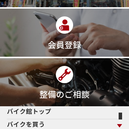
320ｃｃ
350cc
35ps
390
390ADVENTURE
390DUKE
390アドベンチャー
3XC
3日間
3気筒
3気筒エンジン
3気筒クロスプレーン
3点パニア
3輪スポーツバイク
400
400X ABS
400cc
会員登録
400ccアメリカン
400アメリカン
400ｃｃスポーツ
400ｃｃモタード
43馬力
46
48
48ps
4D9
4V
4ストローク
4ミニ
4月
4気筒
5/31
5000円
500cc
50cc
50cc新車
50cc限定
50th Anniversary
50thAnniversary
50th記念モデル
50周年
整備のご相談
50周年記念モデル
5600シリーズ
5インチカラーTFT液晶
5バルブ
5月
600cc
バイク館トップ
60Thモデル
60th
60周年記念モデル
バイクを買う
61馬力
636cc
650
650RS
650cc
688cc