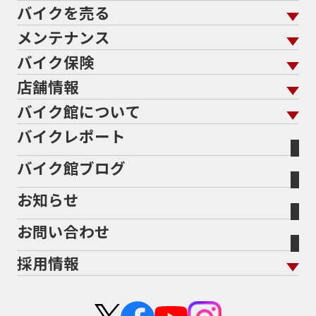
689cc
690SMCR
690cc
6軸IMU
700cc
バイクを売る
バイクを買う トップ
支払総額から探す
701エンデューロ
72PS
750
750cc
75th
メンテナンス
バイクを売る トップ
ローン返却中の売却
バイクを探す
走行距離から探す
765
773cc
800cc
80s
80万以下
バイク保険
メンテナンス トップ
KeePer
80万以下大型
80万円以下
821
85馬力
883
バイク館買取の強み
よくあるご質問
メーカーから探す
中古車から探す
店舗情報
バイク保険 トップ
883R
890DUKE
899 Panigale
8月
8月11日
バイク点検
プロテクションフィルム
バイクを高く売るコツ
バイク買取強化車両
バイク館について
色から探す
国内新車から探す
8耐
8耐見に行きたい
900cc
90年代
929
施工
店舗情報 トップ
自賠責保険
バイク車検
バイクレポート
バイク買取の流れ
オンライン査定フォーム
946ml
950S
950cc
AB26
ABS
ACTIVE
バイク館について トップ
スタイルから探す
輸入新車から探す
北海道
静岡
整備予約フォーム
任意保険
ADDRESS
ADDRESS 110
ADV
ADV150
Bikeep
バイク館ブログ
全国展開の強み
バイク館が選ばれる理由
排気量から探す
オリジナル延長保証
宮城
愛知
ADV160
AEROX
AEROX155
バイク保険無料見積り（現在未加入の方）
お知らせ
メーカー別買取相場・
事例一覧
AEROX155 ABS
AJ1
AKRAPOVIC
AMA
会社概要
地域から探す
立ちごけ補償
バイク保険無料見積り（他社でご加入の方）
福島
三重
ヤマハ
トライアンフ
ANNIVERSARY
APE
APE 100 DX
APEX
お問い合わせ
盗難保険
沿革
茨城
滋賀
ARMORED CORE2
AT免許
AVENIS
AXIS Z
ホンダ
アプリリア
採用情報
Address125
Adventure
Ape50
Aprilia
二輪公正取引協議会加盟店
栃木
京都
スズキ
KTM
Authentic Sports Blood line
B-KING
新卒採用
群馬
大阪
BALIUS
BALIUSⅡ
BANDIT
カワサキ
モトグッツイ