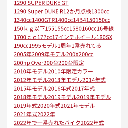
1290 SUPER DUKE GT
1290 Super DUKE R
12か月点検
1300cc
1340cc
1400GTR
1400cc
14B4
150
150cc
150ｋｇ以下
155
155cc
1580
160cc
16号線
1700ｃｃ
177cc
17インチホイール
180SX
190cc
1995モデル
1周年
1番売れてる
2005年
2009年モデル
200X
200cc
200hp Over
200台
200台限定
2010年モデル
2010年限定カラー
2012年モデル
2013年モデル
2014年式
2015年モデル
2016年式
2017年式
2018年モデル
2019モデル
2019年モデル
2019年式
2020年式
2021年モデル
2021年式
2022年
2022年で一番売れたバイク
2022年式