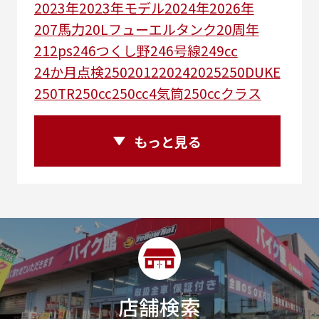
2023年
2023年モデル
2024年
2026年
207馬力
20Lフューエルタンク
20周年
212ps
246つくし野
246号線
249㏄
24か月点検
250
2012
2024
2025
250DUKE
250TR
250cc
250cc4気筒
250ccクラス
250ccスーパースポーツ
250アメリカン
250ｃｃアドベンチャー
250ｃｃツアラー
もっと見る
25R
25周年
270度位相クランク
2st
2りんかんコラボ
2りんかん併設
2スト
2ストローク
2代目
2型
2年保証
2年保証付き
2月29日まで
2本
2気筒
2気筒エンジン
2級ボイラー技士
2輪
300㎞/ｈ
30th
30th Anniversary
30th記念モデル
30万以下
30周年
店舗検索
30周年記念モデル
313cc
320台限定