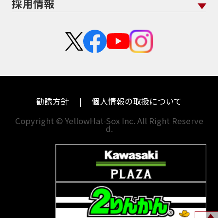
採用情報
Address125
Adventure
Ape50
Aprilia
二輪公正取引協議会加盟店
栃木
京都
スズキ
KTM
Authentic Sports Blood line
B-KING
新卒採用
群馬
大阪
BALIUS
BALIUSⅡ
BANDIT
カワサキ
モトグッツイ
中途採用・アルバイト
BANDIT 1250F
BANDIT 1250S
埼玉
兵庫
ハーレーダビッドソン
MVアグスタ
BANDIT1200
BANDIT1200Ｓ
千葉
奈良
BANDIT1250F
BANDIT1250S
BBQ
ドゥカティ
他海外ﾒｰｶｰ
BEAMSマフラー
BEAMS製フルエキ
BEET
東京
和歌山
BMW
勧誘方針
個人情報の取扱について
BEETフルエキ
BEETマフラー
神奈川
香川
BLACKLIMITED
BMW
Copyright © YellowHat-Sox Inc. All Right Reserve
d.
新潟
愛媛
BMW S1000RR Mパッケージ
BMWR 1200RS
BMWS1000R
石川
福岡
BMW F700GS
BMW S1000RR
山梨
長崎
BMW フルパニア
BM‘Sマフラー
BOBBER
BOLT
BOLT C-Spec
岐阜
熊本
BOLT C-Spec ABS
BOLT R-Spec