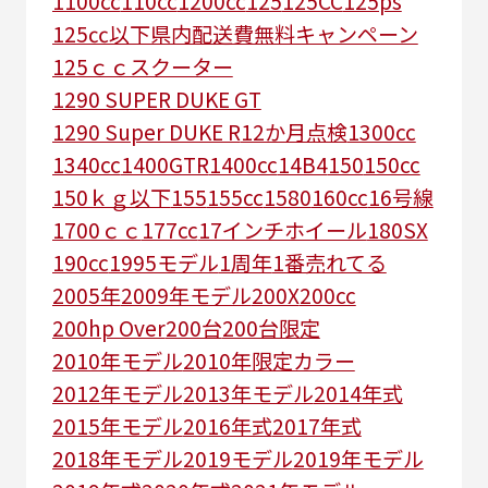
1100cc
110cc
1200cc
125
125CC
125ps
125㏄以下県内配送費無料キャンペーン
125ｃｃスクーター
1290 SUPER DUKE GT
1290 Super DUKE R
12か月点検
1300cc
1340cc
1400GTR
1400cc
14B4
150
150cc
150ｋｇ以下
155
155cc
1580
160cc
16号線
1700ｃｃ
177cc
17インチホイール
180SX
190cc
1995モデル
1周年
1番売れてる
2005年
2009年モデル
200X
200cc
200hp Over
200台
200台限定
2010年モデル
2010年限定カラー
2012年モデル
2013年モデル
2014年式
2015年モデル
2016年式
2017年式
2018年モデル
2019モデル
2019年モデル