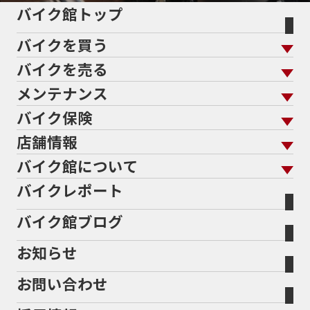
5インチカラーTFT液晶
5バルブ
5月
600cc
バイク館トップ
60Thモデル
60th
60周年記念モデル
バイクを買う
61馬力
636cc
650
650RS
650cc
688cc
689cc
690SMCR
690cc
6軸IMU
700cc
バイクを売る
バイクを買う トップ
支払総額から探す
701エンデューロ
72PS
750
750cc
75th
メンテナンス
バイクを売る トップ
ローン返却中の売却
バイクを探す
走行距離から探す
765
773cc
800cc
80s
80万以下
バイク保険
メンテナンス トップ
KeePer
80万以下大型
80万円以下
821
85馬力
883
バイク館買取の強み
よくあるご質問
メーカーから探す
中古車から探す
店舗情報
バイク保険 トップ
883R
890DUKE
899 Panigale
8月
8月11日
バイク点検
プロテクションフィルム
バイクを高く売るコツ
バイク買取強化車両
バイク館について
色から探す
国内新車から探す
8耐
8耐見に行きたい
900cc
90年代
929
施工
店舗情報 トップ
自賠責保険
バイク車検
バイクレポート
バイク買取の流れ
オンライン査定フォーム
946ml
950S
950cc
AB26
ABS
ACTIVE
バイク館について トップ
スタイルから探す
輸入新車から探す
北海道
静岡
整備予約フォーム
任意保険
ADDRESS
ADDRESS 110
ADV
ADV150
Bikeep
バイク館ブログ
全国展開の強み
バイク館が選ばれる理由
排気量から探す
オリジナル延長保証
宮城
愛知
ADV160
AEROX
AEROX155
バイク保険無料見積り（現在未加入の方）
お知らせ
メーカー別買取相場・
事例一覧
AEROX155 ABS
AJ1
AKRAPOVIC
AMA
会社概要
地域から探す
立ちごけ補償
バイク保険無料見積り（他社でご加入の方）
福島
三重
ヤマハ
トライアンフ
ANNIVERSARY
APE
APE 100 DX
APEX
お問い合わせ
盗難保険
沿革
茨城
滋賀
ARMORED CORE2
AT免許
AVENIS
AXIS Z
ホンダ
アプリリア