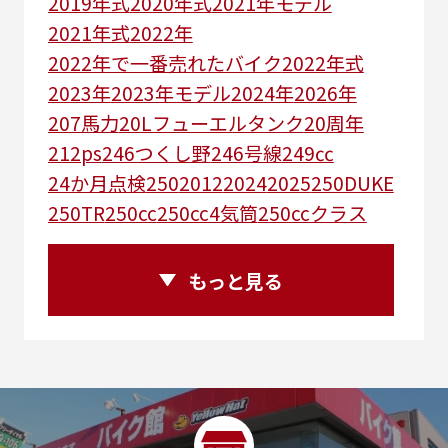
2019年式
2020年式
2021年モデル
2021年式
2022年
2022年で一番売れたバイク
2022年式
2023年
2023年モデル
2024年
2026年
207馬力
20Lフューエルタンク
20周年
212ps
246つくし野
246号線
249㏄
24か月点検
250
2012
2024
2025
250DUKE
250TR
250cc
250cc4気筒
250ccクラス
250ccスーパースポーツ
250アメリカン
250ｃｃアドベンチャー
250ｃｃツアラー
もっと見る
25R
25周年
270度位相クランク
2st
2りんかんコラボ
2りんかん併設
2スト
2ストローク
2代目
2型
2年保証
2年保証付き
2月29日まで
2本
2気筒
2気筒エンジン
2級ボイラー技士
2輪