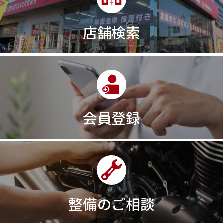
300㎞/ｈ
30th
30th Anniversary
30th記念モデル
30万以下
30周年
店舗検索
30周年記念モデル
313cc
320台限定
320ｃｃ
350cc
35ps
390
390ADVENTURE
390DUKE
390アドベンチャー
3XC
3日間
3気筒
3気筒エンジン
3気筒クロスプレーン
3点パニア
3輪スポーツバイク
400
400X ABS
400cc
会員登録
400ccアメリカン
400アメリカン
400ｃｃスポーツ
400ｃｃモタード
43馬力
46
48
48ps
4D9
4V
4ストローク
4ミニ
4月
4気筒
5/31
5000円
500cc
50cc
50cc新車
50cc限定
50th Anniversary
50thAnniversary
50th記念モデル
50周年
整備のご相談
50周年記念モデル
5600シリーズ