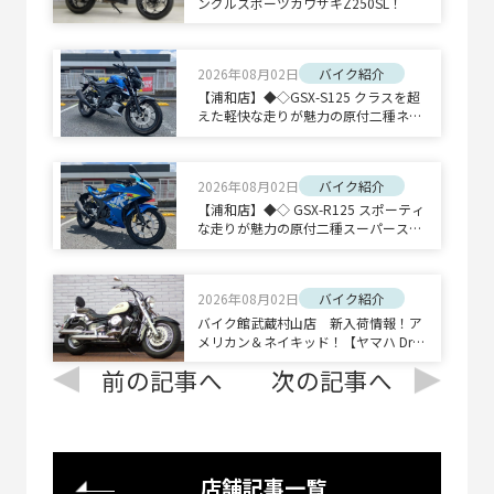
ングルスポーツカワサキZ250SL！
2026年08月02日
バイク紹介
【浦和店】◆◇GSX-S125 クラスを超
えた軽快な走りが魅力の原付二種ネイ
キッドスポーツ◇◆
2026年08月02日
バイク紹介
【浦和店】◆◇ GSX-R125 スポーティ
な走りが魅力の原付二種スーパースポ
ーツ◇◆
2026年08月02日
バイク紹介
バイク館武蔵村山店 新入荷情報！ア
メリカン＆ネイキッド！【ヤマハ Drag
Star 400 Classic/ホンダ CB1300 SUPE
前の記事へ
次の記事へ
R BOLD'OR】
店舗記事一覧