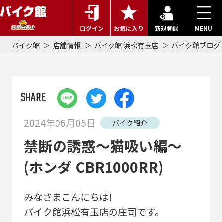
ログイン
お気に入り
新規登録
MENU
バイク館
店舗情報
バイク館 浜松有玉店
バイク館ブログ
SHARE
2024年06月05日
バイク紹介
禁断の誘惑～猫吸い編～
(ホンダ CBR1000RR)
みなさまこんにちは!
バイク館浜松有玉店の庄司です。