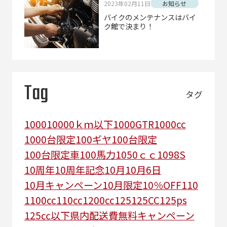
2023年02月11日
お知らせ
バイクのメンテナンスはバイ
ク館で決まり！
Tag
タグ
1000
10000ｋｍ以下
1000GTR
1000cc
1000台限定
100ギヤ
100台限定
100台限定車
100馬力
1050ｃｃ
1098S
10周年
10周年記念
10月
10月6日
10月キャンペーン
10月限定
10％OFF
110
1100cc
110cc
1200cc
125
125CC
125ps
125㏄以下県内配送費無料キャンペーン