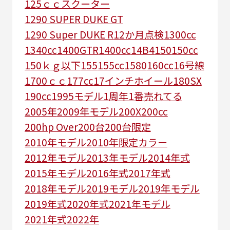
125ｃｃスクーター
1290 SUPER DUKE GT
1290 Super DUKE R
12か月点検
1300cc
1340cc
1400GTR
1400cc
14B4
150
150cc
150ｋｇ以下
155
155cc
1580
160cc
16号線
1700ｃｃ
177cc
17インチホイール
180SX
190cc
1995モデル
1周年
1番売れてる
2005年
2009年モデル
200X
200cc
200hp Over
200台
200台限定
2010年モデル
2010年限定カラー
2012年モデル
2013年モデル
2014年式
2015年モデル
2016年式
2017年式
2018年モデル
2019モデル
2019年モデル
2019年式
2020年式
2021年モデル
2021年式
2022年