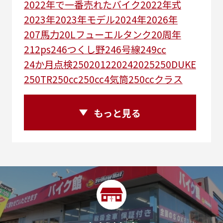
2022年で一番売れたバイク
2022年式
2023年
2023年モデル
2024年
2026年
207馬力
20Lフューエルタンク
20周年
212ps
246つくし野
246号線
249㏄
24か月点検
250
2012
2024
2025
250DUKE
250TR
250cc
250cc4気筒
250ccクラス
250ccスーパースポーツ
250アメリカン
250ｃｃアドベンチャー
250ｃｃツアラー
もっと見る
25R
25周年
270度位相クランク
2st
2りんかんコラボ
2りんかん併設
2スト
2ストローク
2代目
2型
2年保証
2年保証付き
2月29日まで
2本
2気筒
2気筒エンジン
2級ボイラー技士
2輪
300㎞/ｈ
30th
30th Anniversary
30th記念モデル
30万以下
30周年