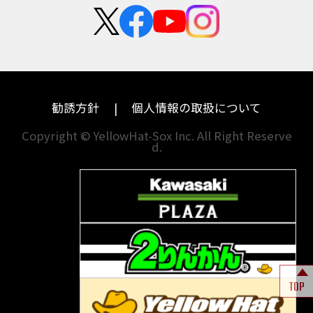
群馬
大阪
BALIUS
BALIUSⅡ
BANDIT
カワサキ
モトグッツイ
中途採用・アルバイト
BANDIT 1250F
BANDIT 1250S
埼玉
兵庫
ハーレーダビッドソン
MVアグスタ
BANDIT1200
BANDIT1200Ｓ
千葉
奈良
BANDIT1250F
BANDIT1250S
BBQ
ドゥカティ
他海外ﾒｰｶｰ
BEAMSマフラー
BEAMS製フルエキ
BEET
東京
和歌山
BMW
勧誘方針
個人情報の取扱について
BEETフルエキ
BEETマフラー
神奈川
香川
BLACKLIMITED
BMW
Copyright © YellowHat-Sox Inc. All Right Reserve
d.
新潟
愛媛
BMW S1000RR Mパッケージ
BMWR 1200RS
BMWS1000R
石川
福岡
BMW F700GS
BMW S1000RR
山梨
長崎
BMW フルパニア
BM‘Sマフラー
BOBBER
BOLT
BOLT C-Spec
岐阜
熊本
BOLT C-Spec ABS
BOLT R-Spec
BOLTR-Spec
BONNEVILLE
TOP
BONNEVILLE T100