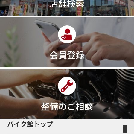
店舗検索
30周年記念モデル
313cc
320台限定
320ｃｃ
350cc
35ps
390
390ADVENTURE
390DUKE
390アドベンチャー
3XC
3日間
3気筒
3気筒エンジン
3気筒クロスプレーン
3点パニア
3輪スポーツバイク
400
400X ABS
400cc
会員登録
400ccアメリカン
400アメリカン
400ｃｃスポーツ
400ｃｃモタード
43馬力
46
48
48ps
4D9
4V
4ストローク
4ミニ
4月
4気筒
5/31
5000円
500cc
50cc
50cc新車
50cc限定
50th Anniversary
50thAnniversary
50th記念モデル
50周年
整備のご相談
50周年記念モデル
5600シリーズ
5インチカラーTFT液晶
5バルブ
5月
600cc
バイク館トップ
60Thモデル
60th
60周年記念モデル