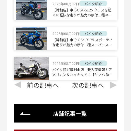
2026年08月02日
バイク紹介
【浦和店】◆◇GSX-S125 クラスを超
えた軽快な走りが魅力の原付二種ネイ
キッドスポーツ◇◆
2026年08月02日
バイク紹介
【浦和店】◆◇ GSX-R125 スポーティ
な走りが魅力の原付二種スーパースポ
ーツ◇◆
2026年08月02日
バイク紹介
バイク館武蔵村山店 新入荷情報！ア
メリカン＆ネイキッド！【ヤマハ Drag
Star 400 Classic/ホンダ CB1300 SUPE
前の記事へ
次の記事へ
R BOLD'OR】
店舗記事一覧