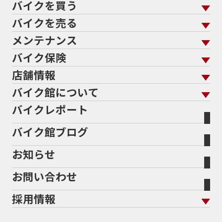
バイクを買う
61馬力
636cc
650
650RS
650cc
688cc
689cc
690SMCR
690cc
6軸IMU
700cc
バイクを売る
バイクを買う トップ
支払総額から探す
701エンデューロ
72PS
750
750cc
75th
メンテナンス
バイクを売る トップ
ローン返却中の売却
バイクを探す
走行距離から探す
765
773cc
800cc
80s
80万以下
バイク保険
メンテナンス トップ
KeePer
80万以下大型
80万円以下
821
85馬力
883
バイク館買取の強み
よくあるご質問
メーカーから探す
中古車から探す
店舗情報
バイク保険 トップ
883R
890DUKE
899 Panigale
8月
8月11日
バイク点検
プロテクションフィルム
バイクを高く売るコツ
バイク買取強化車両
バイク館について
色から探す
国内新車から探す
8耐
8耐見に行きたい
900cc
90年代
929
施工
店舗情報 トップ
自賠責保険
バイク車検
バイクレポート
バイク買取の流れ
オンライン査定フォーム
946ml
950S
950cc
AB26
ABS
ACTIVE
バイク館について トップ
スタイルから探す
輸入新車から探す
北海道
静岡
整備予約フォーム
任意保険
ADDRESS
ADDRESS 110
ADV
ADV150
Bikeep
バイク館ブログ
全国展開の強み
バイク館が選ばれる理由
排気量から探す
オリジナル延長保証
宮城
愛知
ADV160
AEROX
AEROX155
バイク保険無料見積り（現在未加入の方）
お知らせ
メーカー別買取相場・
事例一覧
AEROX155 ABS
AJ1
AKRAPOVIC
AMA
会社概要
地域から探す
立ちごけ補償
バイク保険無料見積り（他社でご加入の方）
福島
三重
ヤマハ
トライアンフ
ANNIVERSARY
APE
APE 100 DX
APEX
お問い合わせ
盗難保険
沿革
茨城
滋賀
ARMORED CORE2
AT免許
AVENIS
AXIS Z
ホンダ
アプリリア
採用情報
Address125
Adventure
Ape50
Aprilia
二輪公正取引協議会加盟店
栃木
京都
スズキ
KTM
Authentic Sports Blood line
B-KING
新卒採用