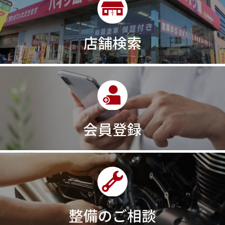
300㎞/ｈ
30th
30th Anniversary
30th記念モデル
30万以下
30周年
店舗検索
30周年記念モデル
313cc
320台限定
320ｃｃ
350cc
35ps
390
390ADVENTURE
390DUKE
390アドベンチャー
3XC
3日間
3気筒
3気筒エンジン
3気筒クロスプレーン
3点パニア
3輪スポーツバイク
400
400X ABS
400cc
会員登録
400ccアメリカン
400アメリカン
400ｃｃスポーツ
400ｃｃモタード
43馬力
46
48
48ps
4D9
4V
4ストローク
4ミニ
4月
4気筒
5/31
5000円
500cc
50cc
50cc新車
50cc限定
50th Anniversary
50thAnniversary
50th記念モデル
50周年
整備のご相談
50周年記念モデル
5600シリーズ