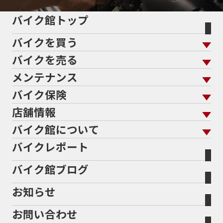
5インチカラーTFT液晶
5バルブ
5月
600cc
バイク館トップ
60Thモデル
60th
60周年記念モデル
バイクを買う
61馬力
636cc
650
650RS
650cc
688cc
689cc
690SMCR
690cc
6軸IMU
700cc
バイクを売る
バイクを買う トップ
支払総額から探す
701エンデューロ
72PS
750
750cc
75th
メンテナンス
バイクを売る トップ
ローン返却中の売却
バイクを探す
走行距離から探す
765
773cc
800cc
80s
80万以下
バイク保険
メンテナンス トップ
KeePer
80万以下大型
80万円以下
821
85馬力
883
バイク館買取の強み
よくあるご質問
メーカーから探す
中古車から探す
店舗情報
バイク保険 トップ
883R
890DUKE
899 Panigale
8月
8月11日
バイク点検
プロテクションフィルム
バイクを高く売るコツ
バイク買取強化車両
バイク館について
色から探す
国内新車から探す
8耐
8耐見に行きたい
900cc
90年代
929
施工
店舗情報 トップ
自賠責保険
バイク車検
バイクレポート
バイク買取の流れ
オンライン査定フォーム
946ml
950S
950cc
AB26
ABS
ACTIVE
バイク館について トップ
スタイルから探す
輸入新車から探す
北海道
静岡
整備予約フォーム
任意保険
ADDRESS
ADDRESS 110
ADV
ADV150
Bikeep
バイク館ブログ
全国展開の強み
バイク館が選ばれる理由
排気量から探す
オリジナル延長保証
宮城
愛知
ADV160
AEROX
AEROX155
バイク保険無料見積り（現在未加入の方）
お知らせ
メーカー別買取相場・
事例一覧
AEROX155 ABS
AJ1
AKRAPOVIC
AMA
会社概要
地域から探す
立ちごけ補償
バイク保険無料見積り（他社でご加入の方）
福島
三重
ヤマハ
トライアンフ
ANNIVERSARY
APE
APE 100 DX
APEX
お問い合わせ
盗難保険
沿革
茨城
滋賀
ARMORED CORE2
AT免許
AVENIS
AXIS Z