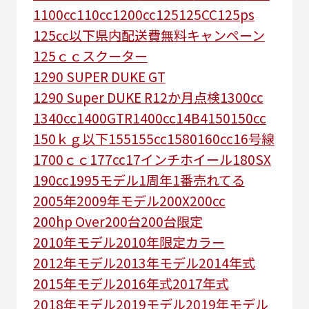
1100cc
110cc
1200cc
125
125CC
125ps
125㏄以下県内配送費無料キャンペーン
125ｃｃスクーター
1290 SUPER DUKE GT
1290 Super DUKE R
12か月点検
1300cc
1340cc
1400GTR
1400cc
14B4
150
150cc
150ｋｇ以下
155
155cc
1580
160cc
16号線
1700ｃｃ
177cc
17インチホイール
180SX
190cc
1995モデル
1周年
1番売れてる
2005年
2009年モデル
200X
200cc
200hp Over
200台
200台限定
2010年モデル
2010年限定カラー
2012年モデル
2013年モデル
2014年式
2015年モデル
2016年式
2017年式
2018年モデル
2019モデル
2019年モデル