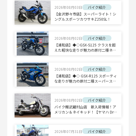
2026年08月03日
バイク紹介
【金沢野々市店】スーパーライト！シ
ングルスポーツカワサキZ250SL！
2026年08月02日
バイク紹介
【浦和店】◆◇GSX-S125 クラスを超
えた軽快な走りが魅力の原付二種ネイ
キッドスポーツ◇◆
2026年08月02日
バイク紹介
【浦和店】◆◇ GSX-R125 スポーティ
な走りが魅力の原付二種スーパースポ
ーツ◇◆
2026年08月02日
バイク紹介
バイク館武蔵村山店 新入荷情報！ア
メリカン＆ネイキッド！【ヤマハ Drag
Star 400 Classic/ホンダ CB1300 SUPE
R BOLD'OR】
2026年07月31日
バイク紹介