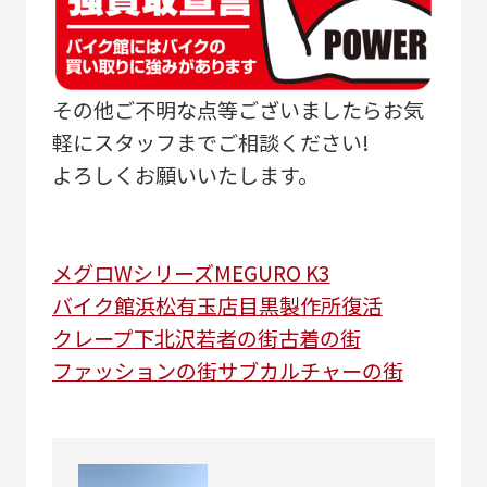
その他ご不明な点等ございましたらお気
軽にスタッフまでご相談ください!
よろしくお願いいたします。
メグロ
Wシリーズ
MEGURO K3
バイク館浜松有玉店
目黒製作所
復活
クレープ
下北沢
若者の街
古着の街
ファッションの街
サブカルチャーの街