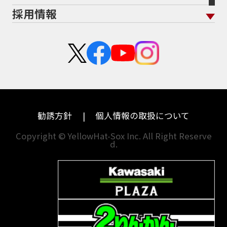
ホンダ
アプリリア
採用情報
Address125
Adventure
Ape50
Aprilia
二輪公正取引協議会加盟店
栃木
京都
スズキ
KTM
Authentic Sports Blood line
B-KING
新卒採用
群馬
大阪
BALIUS
BALIUSⅡ
BANDIT
カワサキ
モトグッツイ
中途採用・アルバイト
BANDIT 1250F
BANDIT 1250S
埼玉
兵庫
ハーレーダビッドソン
MVアグスタ
BANDIT1200
BANDIT1200Ｓ
千葉
奈良
BANDIT1250F
BANDIT1250S
BBQ
ドゥカティ
他海外ﾒｰｶｰ
BEAMSマフラー
BEAMS製フルエキ
BEET
東京
和歌山
BMW
勧誘方針
個人情報の取扱について
BEETフルエキ
BEETマフラー
神奈川
香川
BLACKLIMITED
BMW
Copyright © YellowHat-Sox Inc. All Right Reserve
d.
新潟
愛媛
BMW S1000RR Mパッケージ
BMWR 1200RS
BMWS1000R
石川
福岡
BMW F700GS
BMW S1000RR
山梨
長崎
BMW フルパニア
BM‘Sマフラー
BOBBER
BOLT
BOLT C-Spec
岐阜
熊本