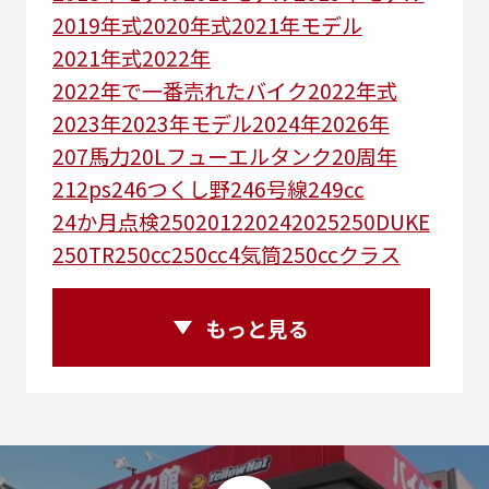
2019年式
2020年式
2021年モデル
2021年式
2022年
2022年で一番売れたバイク
2022年式
2023年
2023年モデル
2024年
2026年
207馬力
20Lフューエルタンク
20周年
212ps
246つくし野
246号線
249㏄
24か月点検
250
2012
2024
2025
250DUKE
250TR
250cc
250cc4気筒
250ccクラス
250ccスーパースポーツ
250アメリカン
250ｃｃアドベンチャー
250ｃｃツアラー
もっと見る
25R
25周年
270度位相クランク
2st
2りんかんコラボ
2りんかん併設
2スト
2ストローク
2代目
2型
2年保証
2年保証付き
2月29日まで
2本
2気筒
2気筒エンジン
2級ボイラー技士
2輪