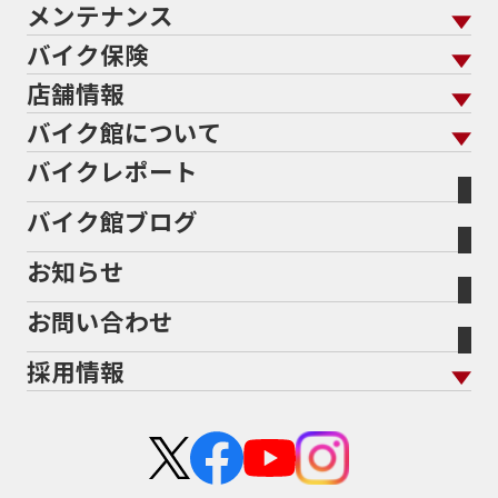
701エンデューロ
72PS
750
750cc
75th
メンテナンス
バイクを売る トップ
ローン返却中の売却
バイクを探す
走行距離から探す
765
773cc
800cc
80s
80万以下
バイク保険
メンテナンス トップ
KeePer
80万以下大型
80万円以下
821
85馬力
883
バイク館買取の強み
よくあるご質問
メーカーから探す
中古車から探す
店舗情報
バイク保険 トップ
883R
890DUKE
899 Panigale
8月
8月11日
バイク点検
プロテクションフィルム
バイクを高く売るコツ
バイク買取強化車両
バイク館について
色から探す
国内新車から探す
8耐
8耐見に行きたい
900cc
90年代
929
施工
店舗情報 トップ
自賠責保険
バイク車検
バイクレポート
バイク買取の流れ
オンライン査定フォーム
946ml
950S
950cc
AB26
ABS
ACTIVE
バイク館について トップ
スタイルから探す
輸入新車から探す
北海道
静岡
整備予約フォーム
任意保険
ADDRESS
ADDRESS 110
ADV
ADV150
Bikeep
バイク館ブログ
全国展開の強み
バイク館が選ばれる理由
排気量から探す
オリジナル延長保証
宮城
愛知
ADV160
AEROX
AEROX155
バイク保険無料見積り（現在未加入の方）
お知らせ
メーカー別買取相場・
事例一覧
AEROX155 ABS
AJ1
AKRAPOVIC
AMA
会社概要
地域から探す
立ちごけ補償
バイク保険無料見積り（他社でご加入の方）
福島
三重
ヤマハ
トライアンフ
ANNIVERSARY
APE
APE 100 DX
APEX
お問い合わせ
盗難保険
沿革
茨城
滋賀
ARMORED CORE2
AT免許
AVENIS
AXIS Z
ホンダ
アプリリア
採用情報
Address125
Adventure
Ape50
Aprilia
二輪公正取引協議会加盟店
栃木
京都
スズキ
KTM
Authentic Sports Blood line
B-KING
新卒採用
群馬
大阪
BALIUS
BALIUSⅡ
BANDIT
カワサキ
モトグッツイ
中途採用・アルバイト
BANDIT 1250F
BANDIT 1250S
埼玉
兵庫
ハーレーダビッドソン
MVアグスタ