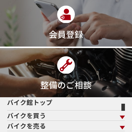
390DUKE
390アドベンチャー
3XC
3日間
3気筒
3気筒エンジン
3気筒クロスプレーン
3点パニア
3輪スポーツバイク
400
400X ABS
400cc
会員登録
400ccアメリカン
400アメリカン
400ｃｃスポーツ
400ｃｃモタード
43馬力
46
48
48ps
4D9
4V
4ストローク
4ミニ
4月
4気筒
5/31
5000円
500cc
50cc
50cc新車
50cc限定
50th Anniversary
50thAnniversary
50th記念モデル
50周年
整備のご相談
50周年記念モデル
5600シリーズ
5インチカラーTFT液晶
5バルブ
5月
600cc
バイク館トップ
60Thモデル
60th
60周年記念モデル
バイクを買う
61馬力
636cc
650
650RS
650cc
688cc
689cc
690SMCR
690cc
6軸IMU
700cc
バイクを売る
バイクを買う トップ
支払総額から探す