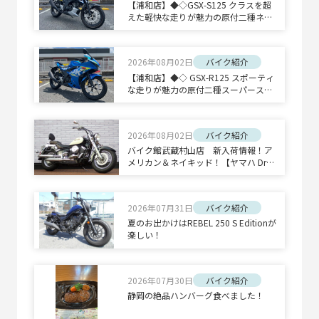
【浦和店】◆◇GSX-S125 クラスを超
えた軽快な走りが魅力の原付二種ネイ
キッドスポーツ◇◆
2026年08月02日
バイク紹介
【浦和店】◆◇ GSX-R125 スポーティ
な走りが魅力の原付二種スーパースポ
ーツ◇◆
2026年08月02日
バイク紹介
バイク館武蔵村山店 新入荷情報！ア
メリカン＆ネイキッド！【ヤマハ Drag
Star 400 Classic/ホンダ CB1300 SUPE
R BOLD'OR】
2026年07月31日
バイク紹介
夏のお出かけはREBEL 250 S Editionが
楽しい！
2026年07月30日
バイク紹介
静岡の絶品ハンバーグ食べました！