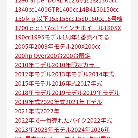
1340cc
1400GTR
1400cc
14B4
150
150cc
150ｋｇ以下
155
155cc
1580
160cc
16号線
1700ｃｃ
177cc
17インチホイール
180SX
190cc
1995モデル
1周年
1番売れてる
2005年
2009年モデル
200X
200cc
200hp Over
200台
200台限定
2010年モデル
2010年限定カラー
2012年モデル
2013年モデル
2014年式
2015年モデル
2016年式
2017年式
2018年モデル
2019モデル
2019年モデル
2019年式
2020年式
2021年モデル
2021年式
2022年
2022年で一番売れたバイク
2022年式
2023年
2023年モデル
2024年
2026年