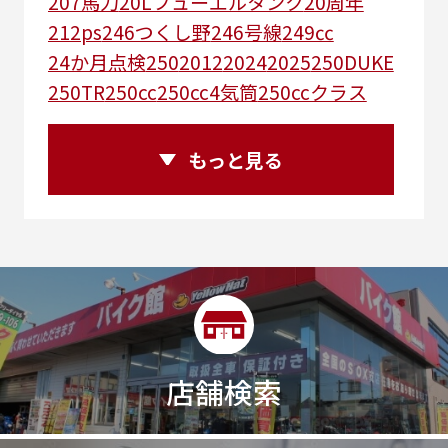
207馬力
20Lフューエルタンク
20周年
212ps
246つくし野
246号線
249㏄
24か月点検
250
2012
2024
2025
250DUKE
250TR
250cc
250cc4気筒
250ccクラス
250ccスーパースポーツ
250アメリカン
250ｃｃアドベンチャー
250ｃｃツアラー
もっと見る
25R
25周年
270度位相クランク
2st
2りんかんコラボ
2りんかん併設
2スト
2ストローク
2代目
2型
2年保証
2年保証付き
2月29日まで
2本
2気筒
2気筒エンジン
2級ボイラー技士
2輪
300㎞/ｈ
30th
30th Anniversary
30th記念モデル
30万以下
30周年
店舗検索
30周年記念モデル
313cc
320台限定
320ｃｃ
350cc
35ps
390
390ADVENTURE