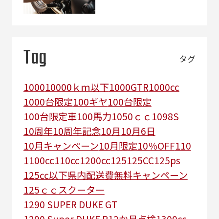
Tag
タグ
1000
10000ｋｍ以下
1000GTR
1000cc
1000台限定
100ギヤ
100台限定
100台限定車
100馬力
1050ｃｃ
1098S
10周年
10周年記念
10月
10月6日
10月キャンペーン
10月限定
10％OFF
110
1100cc
110cc
1200cc
125
125CC
125ps
125㏄以下県内配送費無料キャンペーン
125ｃｃスクーター
1290 SUPER DUKE GT
1290 Super DUKE R
12か月点検
1300cc