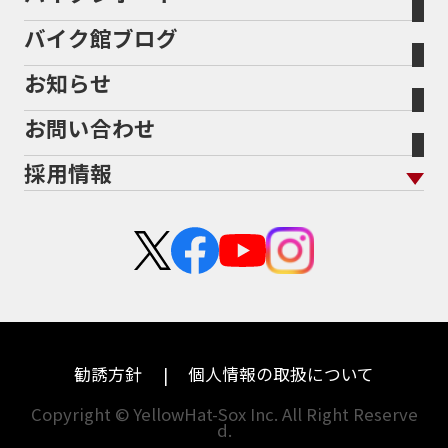
スタイルから探す
輸入新車から探す
北海道
静岡
整備予約フォーム
任意保険
ADDRESS
ADDRESS 110
ADV
ADV150
Bikeep
バイク館ブログ
全国展開の強み
バイク館が選ばれる理由
排気量から探す
オリジナル延長保証
宮城
愛知
ADV160
AEROX
AEROX155
バイク保険無料見積り（現在未加入の方）
お知らせ
メーカー別買取相場・
事例一覧
AEROX155 ABS
AJ1
AKRAPOVIC
AMA
会社概要
地域から探す
立ちごけ補償
バイク保険無料見積り（他社でご加入の方）
福島
三重
ヤマハ
トライアンフ
ANNIVERSARY
APE
APE 100 DX
APEX
お問い合わせ
盗難保険
沿革
茨城
滋賀
ARMORED CORE2
AT免許
AVENIS
AXIS Z
ホンダ
アプリリア
採用情報
Address125
Adventure
Ape50
Aprilia
二輪公正取引協議会加盟店
栃木
京都
スズキ
KTM
Authentic Sports Blood line
B-KING
新卒採用
群馬
大阪
BALIUS
BALIUSⅡ
BANDIT
カワサキ
モトグッツイ
中途採用・アルバイト
BANDIT 1250F
BANDIT 1250S
埼玉
兵庫
ハーレーダビッドソン
MVアグスタ
BANDIT1200
BANDIT1200Ｓ
千葉
奈良
BANDIT1250F
BANDIT1250S
BBQ
ドゥカティ
他海外ﾒｰｶｰ
BEAMSマフラー
BEAMS製フルエキ
BEET
東京
和歌山
BMW
勧誘方針
個人情報の取扱について
BEETフルエキ
BEETマフラー
神奈川
香川
BLACKLIMITED
BMW
Copyright © YellowHat-Sox Inc. All Right Reserve
d.
新潟
愛媛
BMW S1000RR Mパッケージ