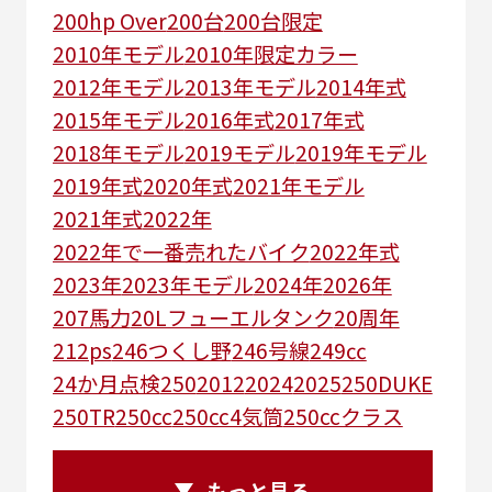
200hp Over
200台
200台限定
2010年モデル
2010年限定カラー
2012年モデル
2013年モデル
2014年式
2015年モデル
2016年式
2017年式
2018年モデル
2019モデル
2019年モデル
2019年式
2020年式
2021年モデル
2021年式
2022年
2022年で一番売れたバイク
2022年式
2023年
2023年モデル
2024年
2026年
207馬力
20Lフューエルタンク
20周年
212ps
246つくし野
246号線
249㏄
24か月点検
250
2012
2024
2025
250DUKE
250TR
250cc
250cc4気筒
250ccクラス
250ccスーパースポーツ
250アメリカン
250ｃｃアドベンチャー
250ｃｃツアラー
もっと見る