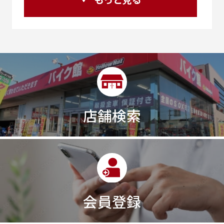
25R
25周年
270度位相クランク
2st
2りんかんコラボ
2りんかん併設
2スト
2ストローク
2代目
2型
2年保証
2年保証付き
2月29日まで
2本
2気筒
2気筒エンジン
2級ボイラー技士
2輪
300㎞/ｈ
30th
30th Anniversary
30th記念モデル
30万以下
30周年
店舗検索
30周年記念モデル
313cc
320台限定
320ｃｃ
350cc
35ps
390
390ADVENTURE
390DUKE
390アドベンチャー
3XC
3日間
3気筒
3気筒エンジン
3気筒クロスプレーン
3点パニア
3輪スポーツバイク
400
400X ABS
400cc
会員登録
400ccアメリカン
400アメリカン
400ｃｃスポーツ
400ｃｃモタード