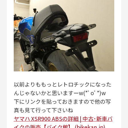
以前よりももっとレトロチックになった
んじゃないかと思いますーw(*ﾟoﾟ*)w
下にリンクを貼っておきますので他の写
真も見て行って下さいね
ヤマハ XSR900 ABSの詳細 | 中古･新車バ
イクの販売【バイク館】 (bikekan.jp)