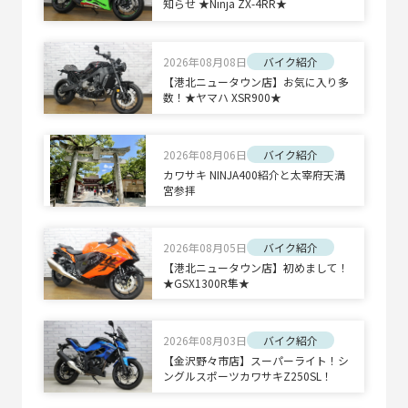
知らせ ★Ninja ZX-4RR★
2026年08月08日
バイク紹介
【港北ニュータウン店】お気に入り多
数！★ヤマハ XSR900★
2026年08月06日
バイク紹介
カワサキ NINJA400紹介と太宰府天満
宮参拝
2026年08月05日
バイク紹介
【港北ニュータウン店】初めまして！
★GSX1300R隼★
2026年08月03日
バイク紹介
【金沢野々市店】スーパーライト！シ
ングルスポーツカワサキZ250SL！