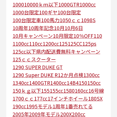
1000
10000ｋｍ以下
1000GTR
1000cc
1000台限定
100ギヤ
100台限定
100台限定車
100馬力
1050ｃｃ
1098S
10周年
10周年記念
10月
10月6日
10月キャンペーン
10月限定
10％OFF
110
1100cc
110cc
1200cc
125
125CC
125ps
125㏄以下県内配送費無料キャンペーン
125ｃｃスクーター
1290 SUPER DUKE GT
1290 Super DUKE R
12か月点検
1300cc
1340cc
1400GTR
1400cc
14B4
150
150cc
150ｋｇ以下
155
155cc
1580
160cc
16号線
1700ｃｃ
177cc
17インチホイール
180SX
190cc
1995モデル
1周年
1番売れてる
2005年
2009年モデル
200X
200cc