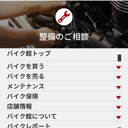
43馬力
46
48
48ps
4D9
4V
4ストローク
4ミニ
4月
4気筒
5/31
5000円
500cc
50cc
50cc新車
50cc限定
50th Anniversary
50thAnniversary
50th記念モデル
50周年
整備のご相談
50周年記念モデル
5600シリーズ
5インチカラーTFT液晶
5バルブ
5月
600cc
バイク館トップ
60Thモデル
60th
60周年記念モデル
バイクを買う
61馬力
636cc
650
650RS
650cc
688cc
689cc
690SMCR
690cc
6軸IMU
700cc
バイクを売る
バイクを買う トップ
支払総額から探す
701エンデューロ
72PS
750
750cc
75th
メンテナンス
バイクを売る トップ
ローン返却中の売却
バイクを探す
走行距離から探す
765
773cc
800cc
80s
80万以下
バイク保険
メンテナンス トップ
KeePer
80万以下大型
80万円以下
821
85馬力
883
バイク館買取の強み
よくあるご質問
メーカーから探す
中古車から探す
店舗情報
バイク保険 トップ
883R
890DUKE
899 Panigale
8月
8月11日
バイク点検
プロテクションフィルム
バイクを高く売るコツ
バイク買取強化車両
バイク館について
色から探す
国内新車から探す
8耐
8耐見に行きたい
900cc
90年代
929
施工
店舗情報 トップ
自賠責保険
バイク車検
バイクレポート
バイク買取の流れ
オンライン査定フォーム
946ml
950S
950cc
AB26
ABS
ACTIVE
バイク館について トップ