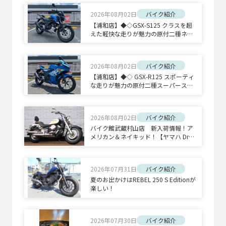
2026年08月02日
バイク紹介
【浦和店】◆◇GSX-S125 クラスを超
えた軽快な走りが魅力の原付二種ネイ
キッドスポーツ◇◆
2026年08月02日
バイク紹介
【浦和店】◆◇ GSX-R125 スポーティ
な走りが魅力の原付二種スーパースポ
ーツ◇◆
2026年08月02日
バイク紹介
バイク館武蔵村山店 新入荷情報！ア
メリカン＆ネイキッド！【ヤマハ Drag
Star 400 Classic/ホンダ CB1300 SUPE
R BOLD'OR】
2026年07月31日
バイク紹介
夏のお出かけはREBEL 250 S Editionが
楽しい！
2026年07月30日
バイク紹介