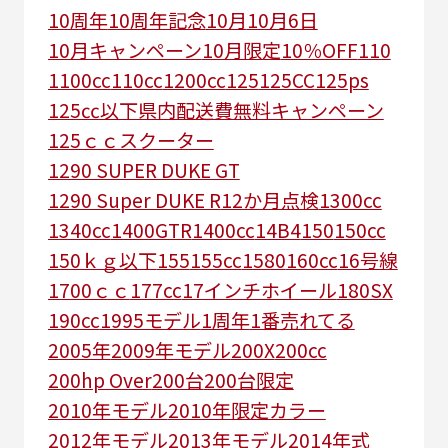
10周年
10周年記念
10月
10月6日
10月キャンペーン
10月限定
10％OFF
110
1100cc
110cc
1200cc
125
125CC
125ps
125㏄以下県内配送費無料キャンペーン
125ｃｃスクーター
1290 SUPER DUKE GT
1290 Super DUKE R
12か月点検
1300cc
1340cc
1400GTR
1400cc
14B4
150
150cc
150ｋｇ以下
155
155cc
1580
160cc
16号線
1700ｃｃ
177cc
17インチホイール
180SX
190cc
1995モデル
1周年
1番売れてる
2005年
2009年モデル
200X
200cc
200hp Over
200台
200台限定
2010年モデル
2010年限定カラー
2012年モデル
2013年モデル
2014年式