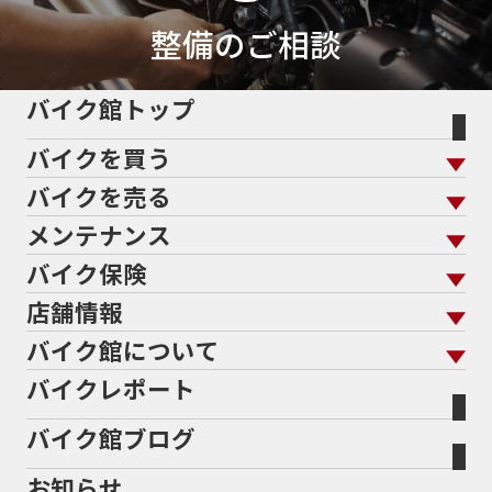
50thAnniversary
50th記念モデル
50周年
整備のご相談
50周年記念モデル
5600シリーズ
5インチカラーTFT液晶
5バルブ
5月
600cc
バイク館トップ
60Thモデル
60th
60周年記念モデル
バイクを買う
61馬力
636cc
650
650RS
650cc
688cc
689cc
690SMCR
690cc
6軸IMU
700cc
バイクを売る
バイクを買う トップ
支払総額から探す
701エンデューロ
72PS
750
750cc
75th
メンテナンス
バイクを売る トップ
ローン返却中の売却
バイクを探す
走行距離から探す
765
773cc
800cc
80s
80万以下
バイク保険
メンテナンス トップ
KeePer
80万以下大型
80万円以下
821
85馬力
883
バイク館買取の強み
よくあるご質問
メーカーから探す
中古車から探す
店舗情報
バイク保険 トップ
883R
890DUKE
899 Panigale
8月
8月11日
バイク点検
プロテクションフィルム
バイクを高く売るコツ
バイク買取強化車両
バイク館について
色から探す
国内新車から探す
8耐
8耐見に行きたい
900cc
90年代
929
施工
店舗情報 トップ
自賠責保険
バイク車検
バイクレポート
バイク買取の流れ
オンライン査定フォーム
946ml
950S
950cc
AB26
ABS
ACTIVE
バイク館について トップ
スタイルから探す
輸入新車から探す
北海道
静岡
整備予約フォーム
任意保険
ADDRESS
ADDRESS 110
ADV
ADV150
Bikeep
バイク館ブログ
全国展開の強み
バイク館が選ばれる理由
排気量から探す
オリジナル延長保証
宮城
愛知
ADV160
AEROX
AEROX155
バイク保険無料見積り（現在未加入の方）
お知らせ
メーカー別買取相場・
事例一覧
AEROX155 ABS
AJ1
AKRAPOVIC
AMA