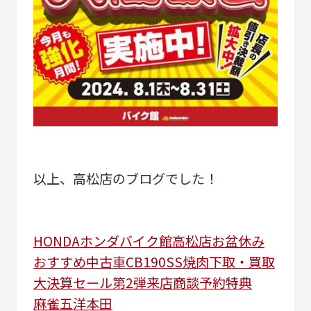
以上、高松店のブログでした！
HONDA
ホンダ
バイク館高松店
お盆休み
おすすめ中古車
CB190SS
焼肉
下取・買取
大決算セール第2弾
来店商談予約特典
麻雀
五洋本田