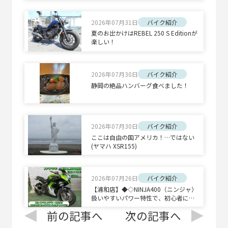
R BOLD'OR】
2026年07月31日
バイク紹介
夏のお出かけはREBEL 250 S Editionが
楽しい！
2026年07月30日
バイク紹介
静岡の絶品ハンバーグ食べました！
2026年07月30日
バイク紹介
ここは自由の国アメリカ！…ではない
(ヤマハ XSR155)
2026年07月26日
バイク紹介
【浦和店】◆◇NINJA400（ニンジャ）
扱いやすいパワー特性で、初心者にも
オススメの乗りやすさ◇◆
前の記事へ
次の記事へ