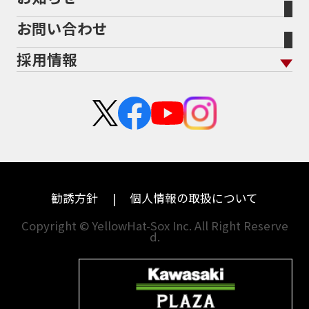
会社概要
地域から探す
立ちごけ補償
バイク保険無料見積り（他社でご加入の方）
福島
三重
ヤマハ
トライアンフ
ANNIVERSARY
APE
APE 100 DX
APEX
お問い合わせ
盗難保険
沿革
茨城
滋賀
ARMORED CORE2
AT免許
AVENIS
AXIS Z
ホンダ
アプリリア
採用情報
Address125
Adventure
Ape50
Aprilia
二輪公正取引協議会加盟店
栃木
京都
スズキ
KTM
Authentic Sports Blood line
B-KING
新卒採用
群馬
大阪
BALIUS
BALIUSⅡ
BANDIT
カワサキ
モトグッツイ
中途採用・アルバイト
BANDIT 1250F
BANDIT 1250S
埼玉
兵庫
ハーレーダビッドソン
MVアグスタ
BANDIT1200
BANDIT1200Ｓ
千葉
奈良
BANDIT1250F
BANDIT1250S
BBQ
ドゥカティ
他海外ﾒｰｶｰ
BEAMSマフラー
BEAMS製フルエキ
BEET
東京
和歌山
BMW
勧誘方針
個人情報の取扱について
BEETフルエキ
BEETマフラー
神奈川
香川
BLACKLIMITED
BMW
Copyright © YellowHat-Sox Inc. All Right Reserve
d.
新潟
愛媛
BMW S1000RR Mパッケージ
BMWR 1200RS
BMWS1000R
石川
福岡
BMW F700GS
BMW S1000RR
山梨
長崎
BMW フルパニア
BM‘Sマフラー