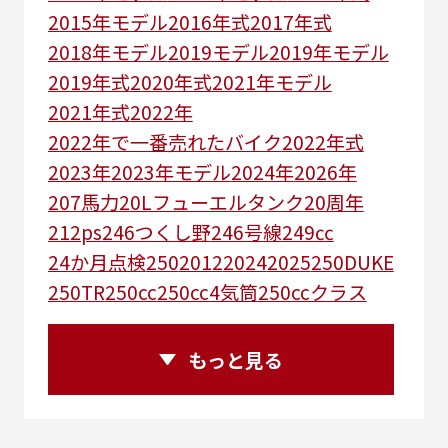
2015年モデル
2016年式
2017年式
2018年モデル
2019モデル
2019年モデル
2019年式
2020年式
2021年モデル
2021年式
2022年
2022年で一番売れたバイク
2022年式
2023年
2023年モデル
2024年
2026年
207馬力
20Lフューエルタンク
20周年
212ps
246つくし野
246号線
249㏄
24か月点検
250
2012
2024
2025
250DUKE
250TR
250cc
250cc4気筒
250ccクラス
250ccスーパースポーツ
250アメリカン
250ｃｃアドベンチャー
250ｃｃツアラー
もっと見る
25R
25周年
270度位相クランク
2st
2りんかんコラボ
2りんかん併設
2スト
2ストローク
2代目
2型
2年保証