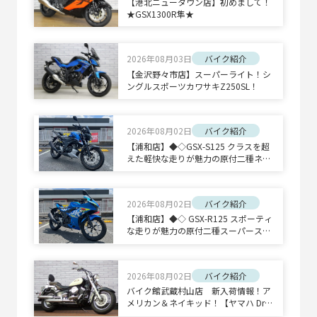
【港北ニュータウン店】初めまして！
★GSX1300R隼★
2026年08月03日
バイク紹介
【金沢野々市店】スーパーライト！シ
ングルスポーツカワサキZ250SL！
2026年08月02日
バイク紹介
【浦和店】◆◇GSX-S125 クラスを超
えた軽快な走りが魅力の原付二種ネイ
キッドスポーツ◇◆
2026年08月02日
バイク紹介
【浦和店】◆◇ GSX-R125 スポーティ
な走りが魅力の原付二種スーパースポ
ーツ◇◆
2026年08月02日
バイク紹介
バイク館武蔵村山店 新入荷情報！ア
メリカン＆ネイキッド！【ヤマハ Drag
Star 400 Classic/ホンダ CB1300 SUPE