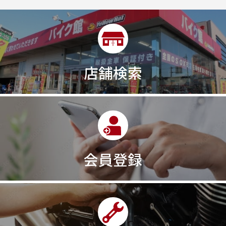
2年保証付き
2月29日まで
2本
2気筒
2気筒エンジン
2級ボイラー技士
2輪
300㎞/ｈ
30th
30th Anniversary
30th記念モデル
30万以下
30周年
店舗検索
30周年記念モデル
313cc
320台限定
320ｃｃ
350cc
35ps
390
390ADVENTURE
390DUKE
390アドベンチャー
3XC
3日間
3気筒
3気筒エンジン
3気筒クロスプレーン
3点パニア
3輪スポーツバイク
400
400X ABS
400cc
会員登録
400ccアメリカン
400アメリカン
400ｃｃスポーツ
400ｃｃモタード
43馬力
46
48
48ps
4D9
4V
4ストローク
4ミニ
4月
4気筒
5/31
5000円
500cc
50cc
50cc新車
50cc限定
50th Anniversary