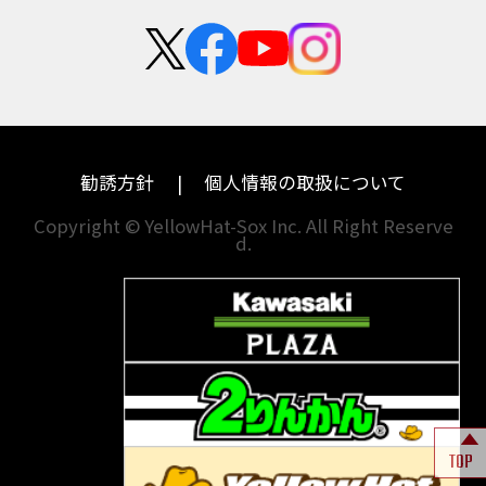
新卒採用
群馬
大阪
BALIUS
BALIUSⅡ
BANDIT
カワサキ
モトグッツイ
中途採用・アルバイト
BANDIT 1250F
BANDIT 1250S
埼玉
兵庫
ハーレーダビッドソン
MVアグスタ
BANDIT1200
BANDIT1200Ｓ
千葉
奈良
BANDIT1250F
BANDIT1250S
BBQ
ドゥカティ
他海外ﾒｰｶｰ
BEAMSマフラー
BEAMS製フルエキ
BEET
東京
和歌山
BMW
勧誘方針
個人情報の取扱について
BEETフルエキ
BEETマフラー
神奈川
香川
BLACKLIMITED
BMW
Copyright © YellowHat-Sox Inc. All Right Reserve
d.
新潟
愛媛
BMW S1000RR Mパッケージ
BMWR 1200RS
BMWS1000R
石川
福岡
BMW F700GS
BMW S1000RR
山梨
長崎
BMW フルパニア
BM‘Sマフラー
BOBBER
BOLT
BOLT C-Spec
岐阜
熊本
BOLT C-Spec ABS
BOLT R-Spec
BOLTR-Spec
BONNEVILLE
TOP