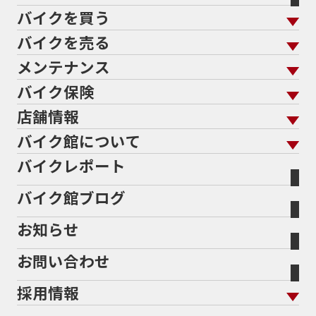
バイクを買う
61馬力
636cc
650
650RS
650cc
688cc
689cc
690SMCR
690cc
6軸IMU
700cc
バイクを売る
バイクを買う トップ
支払総額から探す
701エンデューロ
72PS
750
750cc
75th
メンテナンス
バイクを売る トップ
ローン返却中の売却
バイクを探す
走行距離から探す
765
773cc
800cc
80s
80万以下
バイク保険
メンテナンス トップ
KeePer
80万以下大型
80万円以下
821
85馬力
883
バイク館買取の強み
よくあるご質問
メーカーから探す
中古車から探す
店舗情報
バイク保険 トップ
883R
890DUKE
899 Panigale
8月
8月11日
バイク点検
プロテクションフィルム
バイクを高く売るコツ
バイク買取強化車両
バイク館について
色から探す
国内新車から探す
8耐
8耐見に行きたい
900cc
90年代
929
施工
店舗情報 トップ
自賠責保険
バイク車検
バイクレポート
バイク買取の流れ
オンライン査定フォーム
946ml
950S
950cc
AB26
ABS
ACTIVE
バイク館について トップ
スタイルから探す
輸入新車から探す
北海道
静岡
整備予約フォーム
任意保険
ADDRESS
ADDRESS 110
ADV
ADV150
Bikeep
バイク館ブログ
全国展開の強み
バイク館が選ばれる理由
排気量から探す
オリジナル延長保証
宮城
愛知
ADV160
AEROX
AEROX155
バイク保険無料見積り（現在未加入の方）
お知らせ
メーカー別買取相場・
事例一覧
AEROX155 ABS
AJ1
AKRAPOVIC
AMA
会社概要
地域から探す
立ちごけ補償
バイク保険無料見積り（他社でご加入の方）
福島
三重
ヤマハ
トライアンフ
ANNIVERSARY
APE
APE 100 DX
APEX
お問い合わせ
盗難保険
沿革
茨城
滋賀
ARMORED CORE2
AT免許
AVENIS
AXIS Z
ホンダ
アプリリア
採用情報
Address125
Adventure
Ape50
Aprilia
二輪公正取引協議会加盟店
栃木
京都
スズキ
KTM
Authentic Sports Blood line
B-KING