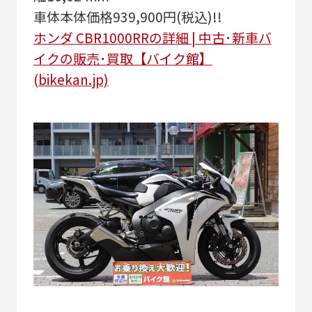
車体本体価格939,900円(税込)!!
ホンダ CBR1000RRの詳細 | 中古･新車バ
イクの販売･買取【バイク館】
(bikekan.jp)