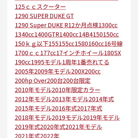
125ｃｃスクーター
1290 SUPER DUKE GT
1290 Super DUKE R
12か月点検
1300cc
1340cc
1400GTR
1400cc
14B4
150
150cc
150ｋｇ以下
155
155cc
1580
160cc
16号線
1700ｃｃ
177cc
17インチホイール
180SX
190cc
1995モデル
1周年
1番売れてる
2005年
2009年モデル
200X
200cc
200hp Over
200台
200台限定
2010年モデル
2010年限定カラー
2012年モデル
2013年モデル
2014年式
2015年モデル
2016年式
2017年式
2018年モデル
2019モデル
2019年モデル
2019年式
2020年式
2021年モデル
2021年式
2022年