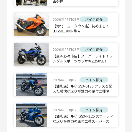
宮参拝
2026年08月05日
バイク紹介
【港北ニュータウン店】初めまして！
★GSX1300R隼★
2026年08月03日
バイク紹介
【金沢野々市店】スーパーライト！シ
ングルスポーツカワサキZ250SL！
2026年08月02日
バイク紹介
【浦和店】◆◇GSX-S125 クラスを超
えた軽快な走りが魅力の原付二種ネイ
キッドスポーツ◇◆
2026年08月02日
バイク紹介
【浦和店】◆◇ GSX-R125 スポーティ
な走りが魅力の原付二種スーパースポ
ーツ◇◆