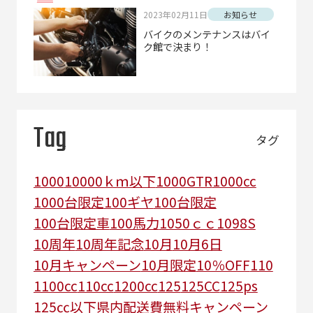
2023年02月11日
お知らせ
バイクのメンテナンスはバイ
ク館で決まり！
Tag
タグ
1000
10000ｋｍ以下
1000GTR
1000cc
1000台限定
100ギヤ
100台限定
100台限定車
100馬力
1050ｃｃ
1098S
10周年
10周年記念
10月
10月6日
10月キャンペーン
10月限定
10％OFF
110
1100cc
110cc
1200cc
125
125CC
125ps
125㏄以下県内配送費無料キャンペーン