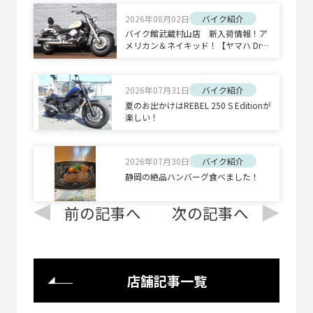
2026年08月02日
バイク紹介
バイク館武蔵村山店 新入荷情報！ア
メリカン＆ネイキッド！【ヤマハ Drag
Star 400 Classic/ホンダ CB1300 SUPE
R BOLD'OR】
2026年07月31日
バイク紹介
夏のお出かけはREBEL 250 S Editionが
楽しい！
2026年07月30日
バイク紹介
静岡の絶品ハンバーグ食べました！
前の記事へ
次の記事へ
店舗記事一覧