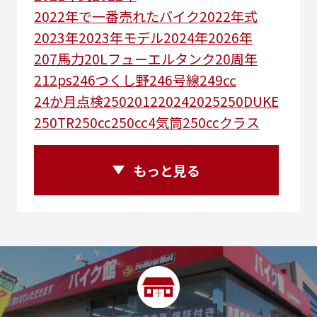
2022年で一番売れたバイク
2022年式
2023年
2023年モデル
2024年
2026年
207馬力
20Lフューエルタンク
20周年
212ps
246つくし野
246号線
249㏄
24か月点検
250
2012
2024
2025
250DUKE
250TR
250cc
250cc4気筒
250ccクラス
250ccスーパースポーツ
250アメリカン
250ｃｃアドベンチャー
250ｃｃツアラー
もっと見る
25R
25周年
270度位相クランク
2st
2りんかんコラボ
2りんかん併設
2スト
2ストローク
2代目
2型
2年保証
2年保証付き
2月29日まで
2本
2気筒
2気筒エンジン
2級ボイラー技士
2輪
300㎞/ｈ
30th
30th Anniversary
30th記念モデル
30万以下
30周年