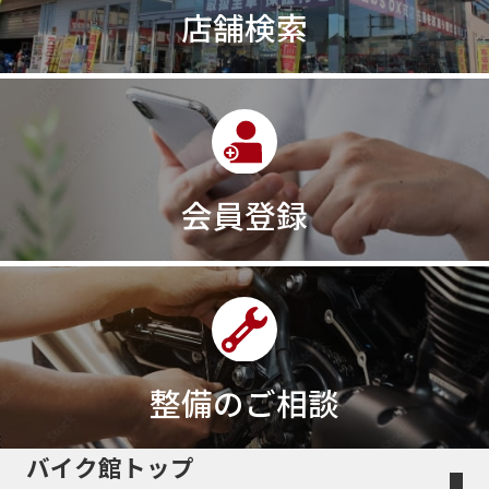
店舗検索
30周年記念モデル
313cc
320台限定
320ｃｃ
350cc
35ps
390
390ADVENTURE
390DUKE
390アドベンチャー
3XC
3日間
3気筒
3気筒エンジン
3気筒クロスプレーン
3点パニア
3輪スポーツバイク
400
400X ABS
400cc
会員登録
400ccアメリカン
400アメリカン
400ｃｃスポーツ
400ｃｃモタード
43馬力
46
48
48ps
4D9
4V
4ストローク
4ミニ
4月
4気筒
5/31
5000円
500cc
50cc
50cc新車
50cc限定
50th Anniversary
50thAnniversary
50th記念モデル
50周年
整備のご相談
50周年記念モデル
5600シリーズ
5インチカラーTFT液晶
5バルブ
5月
600cc
バイク館トップ
60Thモデル
60th
60周年記念モデル