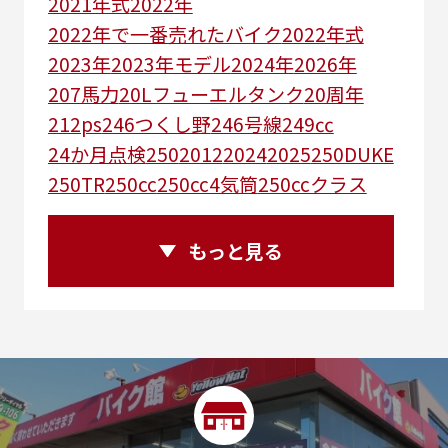
2021年式
2022年
2022年で一番売れたバイク
2022年式
2023年
2023年モデル
2024年
2026年
207馬力
20Lフューエルタンク
20周年
212ps
246つくし野
246号線
249㏄
24か月点検
250
2012
2024
2025
250DUKE
250TR
250cc
250cc4気筒
250ccクラス
250ccスーパースポーツ
250アメリカン
250ｃｃアドベンチャー
250ｃｃツアラー
もっと見る
25R
25周年
270度位相クランク
2st
2りんかんコラボ
2りんかん併設
2スト
2ストローク
2代目
2型
2年保証
2年保証付き
2月29日まで
2本
2気筒
2気筒エンジン
2級ボイラー技士
2輪
300㎞/ｈ
30th
30th Anniversary