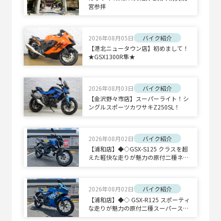
宮参拝
2026年08月05日
バイク紹介
【港北ニュータウン店】初めまして！
★GSX1300R隼★
2026年08月03日
バイク紹介
【金沢野々市店】スーパーライト！シ
ングルスポーツカワサキZ250SL！
2026年08月02日
バイク紹介
【浦和店】◆◇GSX-S125 クラスを超
えた軽快な走りが魅力の原付二種ネイ
キッドスポーツ◇◆
2026年08月02日
バイク紹介
【浦和店】◆◇ GSX-R125 スポーティ
な走りが魅力の原付二種スーパースポ
ーツ◇◆