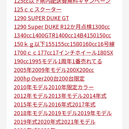
125㏄以下県内配送費無料キャンペーン
125ｃｃスクーター
1290 SUPER DUKE GT
1290 Super DUKE R
12か月点検
1300cc
1340cc
1400GTR
1400cc
14B4
150
150cc
150ｋｇ以下
155
155cc
1580
160cc
16号線
1700ｃｃ
177cc
17インチホイール
180SX
190cc
1995モデル
1周年
1番売れてる
2005年
2009年モデル
200X
200cc
200hp Over
200台
200台限定
2010年モデル
2010年限定カラー
2012年モデル
2013年モデル
2014年式
2015年モデル
2016年式
2017年式
2018年モデル
2019モデル
2019年モデル
2019年式
2020年式
2021年モデル