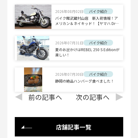
2026年08月02日
バイク紹介
バイク館武蔵村山店 新入荷情報！ア
メリカン＆ネイキッド！【ヤマハ Drag
Star 400 Classic/ホンダ CB1300 SUPE
R BOLD'OR】
2026年07月31日
バイク紹介
夏のお出かけはREBEL 250 S Editionが
楽しい！
2026年07月30日
バイク紹介
静岡の絶品ハンバーグ食べました！
前の記事へ
次の記事へ
店舗記事一覧