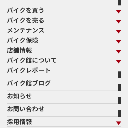
60Thモデル
60th
60周年記念モデル
バイクを買う
61馬力
636cc
650
650RS
650cc
688cc
689cc
690SMCR
690cc
6軸IMU
700cc
バイクを売る
バイクを買う トップ
支払総額から探す
701エンデューロ
72PS
750
750cc
75th
メンテナンス
バイクを売る トップ
ローン返却中の売却
バイクを探す
走行距離から探す
765
773cc
800cc
80s
80万以下
バイク保険
メンテナンス トップ
KeePer
80万以下大型
80万円以下
821
85馬力
883
バイク館買取の強み
よくあるご質問
メーカーから探す
中古車から探す
店舗情報
バイク保険 トップ
883R
890DUKE
899 Panigale
8月
8月11日
バイク点検
プロテクションフィルム
バイクを高く売るコツ
バイク買取強化車両
バイク館について
色から探す
国内新車から探す
8耐
8耐見に行きたい
900cc
90年代
929
施工
店舗情報 トップ
自賠責保険
バイク車検
バイクレポート
バイク買取の流れ
オンライン査定フォーム
946ml
950S
950cc
AB26
ABS
ACTIVE
バイク館について トップ
スタイルから探す
輸入新車から探す
北海道
静岡
整備予約フォーム
任意保険
ADDRESS
ADDRESS 110
ADV
ADV150
Bikeep
バイク館ブログ
全国展開の強み
バイク館が選ばれる理由
排気量から探す
オリジナル延長保証
宮城
愛知
ADV160
AEROX
AEROX155
バイク保険無料見積り（現在未加入の方）
お知らせ
メーカー別買取相場・
事例一覧
AEROX155 ABS
AJ1
AKRAPOVIC
AMA
会社概要
地域から探す
立ちごけ補償
バイク保険無料見積り（他社でご加入の方）
福島
三重
ヤマハ
トライアンフ
ANNIVERSARY
APE
APE 100 DX
APEX
お問い合わせ
盗難保険
沿革
茨城
滋賀
ARMORED CORE2
AT免許
AVENIS
AXIS Z
ホンダ
アプリリア
採用情報
Address125
Adventure
Ape50
Aprilia
二輪公正取引協議会加盟店
栃木
京都
スズキ
KTM