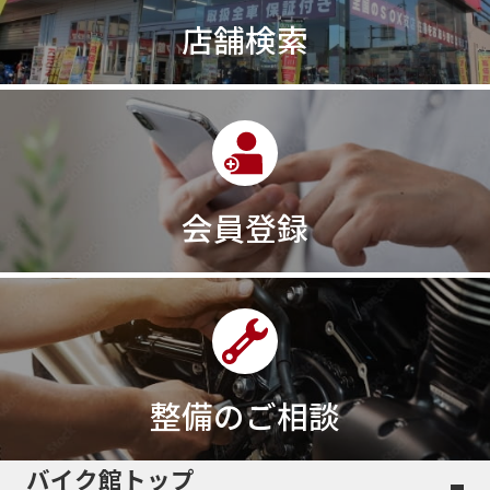
30th記念モデル
30万以下
30周年
店舗検索
30周年記念モデル
313cc
320台限定
320ｃｃ
350cc
35ps
390
390ADVENTURE
390DUKE
390アドベンチャー
3XC
3日間
3気筒
3気筒エンジン
3気筒クロスプレーン
3点パニア
3輪スポーツバイク
400
400X ABS
400cc
会員登録
400ccアメリカン
400アメリカン
400ｃｃスポーツ
400ｃｃモタード
43馬力
46
48
48ps
4D9
4V
4ストローク
4ミニ
4月
4気筒
5/31
5000円
500cc
50cc
50cc新車
50cc限定
50th Anniversary
50thAnniversary
50th記念モデル
50周年
整備のご相談
50周年記念モデル
5600シリーズ
5インチカラーTFT液晶
5バルブ
5月
600cc
バイク館トップ