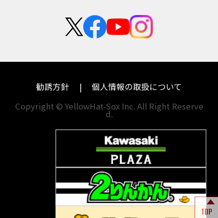
Authentic Sports Blood line
B-KING
新卒採用
群馬
大阪
BALIUS
BALIUSⅡ
BANDIT
カワサキ
モトグッツイ
中途採用・アルバイト
BANDIT 1250F
BANDIT 1250S
埼玉
兵庫
ハーレーダビッドソン
MVアグスタ
BANDIT1200
BANDIT1200Ｓ
千葉
奈良
BANDIT1250F
BANDIT1250S
BBQ
ドゥカティ
他海外ﾒｰｶｰ
BEAMSマフラー
BEAMS製フルエキ
BEET
東京
和歌山
BMW
勧誘方針
個人情報の取扱について
BEETフルエキ
BEETマフラー
神奈川
香川
BLACKLIMITED
BMW
Copyright © YellowHat-Sox Inc. All Right Reserve
d.
新潟
愛媛
BMW S1000RR Mパッケージ
BMWR 1200RS
BMWS1000R
石川
福岡
BMW F700GS
BMW S1000RR
山梨
長崎
BMW フルパニア
BM‘Sマフラー
BOBBER
BOLT
BOLT C-Spec
岐阜
熊本
BOLT C-Spec ABS
BOLT R-Spec
BOLTR-Spec
BONNEVILLE
TOP