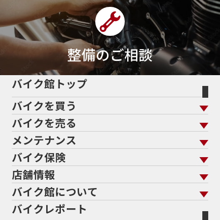
43馬力
46
48
48ps
4D9
4V
4ストローク
4ミニ
4月
4気筒
5/31
5000円
500cc
50cc
50cc新車
50cc限定
50th Anniversary
50thAnniversary
50th記念モデル
50周年
整備のご相談
50周年記念モデル
5600シリーズ
5インチカラーTFT液晶
5バルブ
5月
600cc
バイク館トップ
60Thモデル
60th
60周年記念モデル
バイクを買う
61馬力
636cc
650
650RS
650cc
688cc
689cc
690SMCR
690cc
6軸IMU
700cc
バイクを売る
バイクを買う トップ
支払総額から探す
701エンデューロ
72PS
750
750cc
75th
メンテナンス
バイクを売る トップ
ローン返却中の売却
バイクを探す
走行距離から探す
765
773cc
800cc
80s
80万以下
バイク保険
メンテナンス トップ
KeePer
80万以下大型
80万円以下
821
85馬力
883
バイク館買取の強み
よくあるご質問
メーカーから探す
中古車から探す
店舗情報
バイク保険 トップ
883R
890DUKE
899 Panigale
8月
8月11日
バイク点検
プロテクションフィルム
バイクを高く売るコツ
バイク買取強化車両
バイク館について
色から探す
国内新車から探す
8耐
8耐見に行きたい
900cc
90年代
929
施工
店舗情報 トップ
自賠責保険
バイク車検
バイクレポート
バイク買取の流れ
オンライン査定フォーム
946ml
950S
950cc
AB26
ABS
ACTIVE
バイク館について トップ
スタイルから探す
輸入新車から探す
北海道
静岡
整備予約フォーム