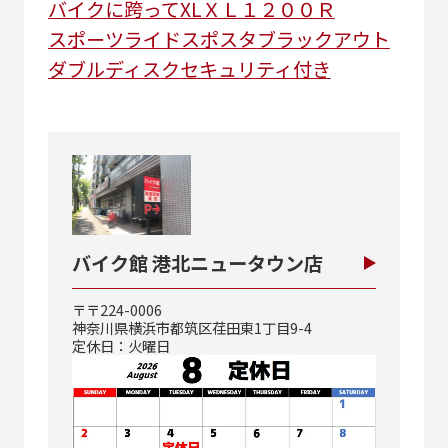
バイクに跨って
XLＸＬ１２００Ｒ
スポーツライド
スポスタ
ブラックアウト
ダブルディスク
セキュリティ付き
バイク館 港北ニュータウン店
〒〒224-0006
神奈川県横浜市都筑区荏田東1丁目9-4
定休日：火曜日