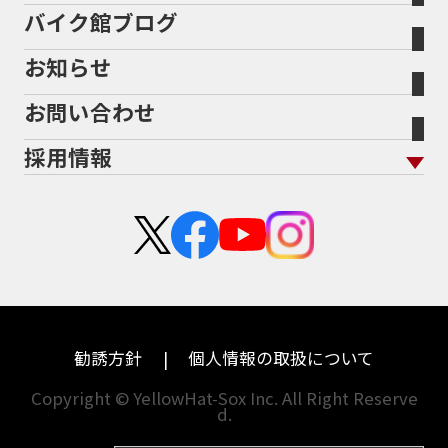
任意保険
ADDRESS
ADDRESS 110
ADV
ADV150
Bikeep
バイク館ブログ
全国展開の強み
バイク館が選ばれる理由
排気量から探す
オリジナル延長保証
宮城
愛知
ADV160
AEROX
AEROX155
バイク保険無料見積り（現在未加入の方）
お知らせ
メーカー別買取相場・
事例一覧
AEROX155 ABS
AJ1
AKRAPOVIC
AMA
会社概要
地域から探す
立ちごけ補償
バイク保険無料見積り（他社でご加入の方）
福島
三重
ヤマハ
トライアンフ
ANNIVERSARY
APE
APE 100 DX
APEX
お問い合わせ
盗難保険
沿革
茨城
滋賀
ARMORED CORE2
AT免許
AVENIS
AXIS Z
ホンダ
アプリリア
採用情報
Address125
Adventure
Ape50
Aprilia
二輪公正取引協議会加盟店
栃木
京都
スズキ
KTM
Authentic Sports Blood line
B-KING
新卒採用
群馬
大阪
BALIUS
BALIUSⅡ
BANDIT
カワサキ
モトグッツイ
中途採用・アルバイト
BANDIT 1250F
BANDIT 1250S
埼玉
兵庫
ハーレーダビッドソン
MVアグスタ
BANDIT1200
BANDIT1200Ｓ
千葉
奈良
BANDIT1250F
BANDIT1250S
BBQ
ドゥカティ
他海外ﾒｰｶｰ
BEAMSマフラー
BEAMS製フルエキ
BEET
東京
和歌山
BMW
勧誘方針
個人情報の取扱について
BEETフルエキ
BEETマフラー
神奈川
香川
BLACKLIMITED
BMW
Copyright © YellowHat-Sox Inc. All Right Reserve
d.
新潟
愛媛
BMW S1000RR Mパッケージ