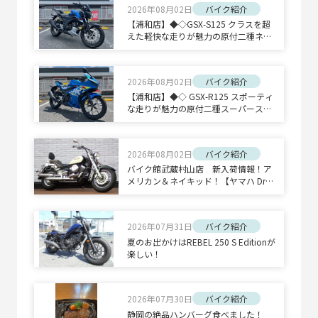
2026年08月02日
バイク紹介
【浦和店】◆◇GSX-S125 クラスを超
えた軽快な走りが魅力の原付二種ネイ
キッドスポーツ◇◆
2026年08月02日
バイク紹介
【浦和店】◆◇ GSX-R125 スポーティ
な走りが魅力の原付二種スーパースポ
ーツ◇◆
2026年08月02日
バイク紹介
バイク館武蔵村山店 新入荷情報！ア
メリカン＆ネイキッド！【ヤマハ Drag
Star 400 Classic/ホンダ CB1300 SUPE
R BOLD'OR】
2026年07月31日
バイク紹介
夏のお出かけはREBEL 250 S Editionが
楽しい！
2026年07月30日
バイク紹介
静岡の絶品ハンバーグ食べました！