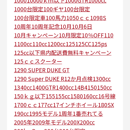
1000
10000ｋｍ以下
1000GTR
1000cc
1000台限定
100ギヤ
100台限定
100台限定車
100馬力
1050ｃｃ
1098S
10周年
10周年記念
10月
10月6日
10月キャンペーン
10月限定
10％OFF
110
1100cc
110cc
1200cc
125
125CC
125ps
125㏄以下県内配送費無料キャンペーン
125ｃｃスクーター
1290 SUPER DUKE GT
1290 Super DUKE R
12か月点検
1300cc
1340cc
1400GTR
1400cc
14B4
150
150cc
150ｋｇ以下
155
155cc
1580
160cc
16号線
1700ｃｃ
177cc
17インチホイール
180SX
190cc
1995モデル
1周年
1番売れてる
2005年
2009年モデル
200X
200cc