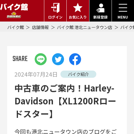
ログイン
お気に入り
新規登録
MENU
バイク館
店舗情報
バイク館 港北ニュータウン店
バイク
SHARE
2024年07月24日
バイク紹介
中古車のご案内！Harley-
Davidson【XL1200Rロー
ドスター】
今回も港北ニュータウン店のブログをご