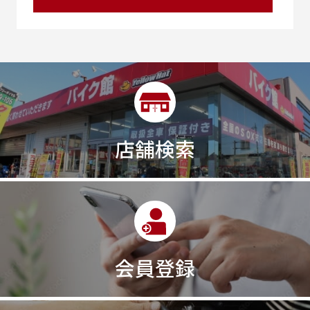
25R
25周年
270度位相クランク
2st
2りんかんコラボ
2りんかん併設
2スト
2ストローク
2代目
2型
2年保証
2年保証付き
2月29日まで
2本
2気筒
2気筒エンジン
2級ボイラー技士
2輪
300㎞/ｈ
30th
30th Anniversary
30th記念モデル
30万以下
30周年
店舗検索
30周年記念モデル
313cc
320台限定
320ｃｃ
350cc
35ps
390
390ADVENTURE
390DUKE
390アドベンチャー
3XC
3日間
3気筒
3気筒エンジン
3気筒クロスプレーン
3点パニア
3輪スポーツバイク
400
400X ABS
400cc
会員登録
400ccアメリカン
400アメリカン
400ｃｃスポーツ
400ｃｃモタード