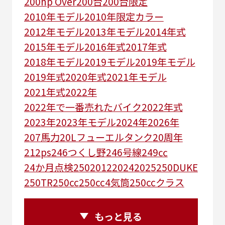
200hp Over
200台
200台限定
2010年モデル
2010年限定カラー
2012年モデル
2013年モデル
2014年式
2015年モデル
2016年式
2017年式
2018年モデル
2019モデル
2019年モデル
2019年式
2020年式
2021年モデル
2021年式
2022年
2022年で一番売れたバイク
2022年式
2023年
2023年モデル
2024年
2026年
207馬力
20Lフューエルタンク
20周年
212ps
246つくし野
246号線
249㏄
24か月点検
250
2012
2024
2025
250DUKE
250TR
250cc
250cc4気筒
250ccクラス
250ccスーパースポーツ
250アメリカン
250ｃｃアドベンチャー
250ｃｃツアラー
もっと見る