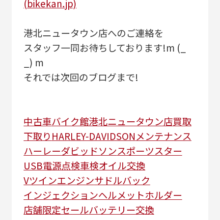
(bikekan.jp)
港北ニュータウン店へのご連絡を
スタッフ一同お待ちしております!m (_
_) m
それでは次回のブログまで!
中古車
バイク館港北ニュータウン店
買取
下取り
HARLEY-DAVIDSON
メンテナンス
ハーレーダビッドソン
スポーツスター
USB電源
点検
車検
オイル交換
Vツインエンジン
サドルバック
インジェクション
ヘルメットホルダー
店舗限定セール
バッテリー交換