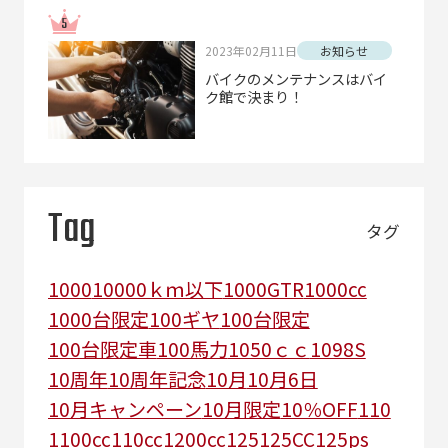
2023年02月11日
お知らせ
バイクのメンテナンスはバイ
ク館で決まり！
Tag
タグ
1000
10000ｋｍ以下
1000GTR
1000cc
1000台限定
100ギヤ
100台限定
100台限定車
100馬力
1050ｃｃ
1098S
10周年
10周年記念
10月
10月6日
10月キャンペーン
10月限定
10％OFF
110
1100cc
110cc
1200cc
125
125CC
125ps