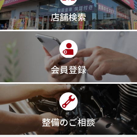
30th記念モデル
30万以下
30周年
店舗検索
30周年記念モデル
313cc
320台限定
320ｃｃ
350cc
35ps
390
390ADVENTURE
390DUKE
390アドベンチャー
3XC
3日間
3気筒
3気筒エンジン
3気筒クロスプレーン
3点パニア
3輪スポーツバイク
400
400X ABS
400cc
会員登録
400ccアメリカン
400アメリカン
400ｃｃスポーツ
400ｃｃモタード
43馬力
46
48
48ps
4D9
4V
4ストローク
4ミニ
4月
4気筒
5/31
5000円
500cc
50cc
50cc新車
50cc限定
50th Anniversary
50thAnniversary
50th記念モデル
50周年
整備のご相談
50周年記念モデル
5600シリーズ
5インチカラーTFT液晶
5バルブ
5月
600cc