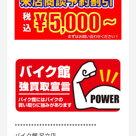
******************************
バイク館 足立店