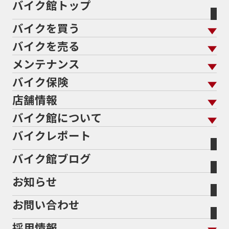
バイク館トップ
60Thモデル
60th
60周年記念モデル
バイクを買う
61馬力
636cc
650
650RS
650cc
688cc
689cc
690SMCR
690cc
6軸IMU
700cc
バイクを売る
バイクを買う トップ
支払総額から探す
701エンデューロ
72PS
750
750cc
75th
メンテナンス
バイクを売る トップ
ローン返却中の売却
バイクを探す
走行距離から探す
765
773cc
800cc
80s
80万以下
バイク保険
メンテナンス トップ
KeePer
80万以下大型
80万円以下
821
85馬力
883
バイク館買取の強み
よくあるご質問
メーカーから探す
中古車から探す
店舗情報
バイク保険 トップ
883R
890DUKE
899 Panigale
8月
8月11日
バイク点検
プロテクションフィルム
バイクを高く売るコツ
バイク買取強化車両
バイク館について
色から探す
国内新車から探す
8耐
8耐見に行きたい
900cc
90年代
929
施工
店舗情報 トップ
自賠責保険
バイク車検
バイクレポート
バイク買取の流れ
オンライン査定フォーム
946ml
950S
950cc
AB26
ABS
ACTIVE
バイク館について トップ
スタイルから探す
輸入新車から探す
北海道
静岡
整備予約フォーム
任意保険
ADDRESS
ADDRESS 110
ADV
ADV150
Bikeep
バイク館ブログ
全国展開の強み
バイク館が選ばれる理由
排気量から探す
オリジナル延長保証
宮城
愛知
ADV160
AEROX
AEROX155
バイク保険無料見積り（現在未加入の方）
お知らせ
メーカー別買取相場・
事例一覧
AEROX155 ABS
AJ1
AKRAPOVIC
AMA
会社概要
地域から探す
立ちごけ補償
バイク保険無料見積り（他社でご加入の方）
福島
三重
ヤマハ
トライアンフ
ANNIVERSARY
APE
APE 100 DX
APEX
お問い合わせ
盗難保険
沿革
茨城
滋賀
ARMORED CORE2
AT免許
AVENIS
AXIS Z
ホンダ
アプリリア
採用情報
Address125
Adventure
Ape50
Aprilia
二輪公正取引協議会加盟店