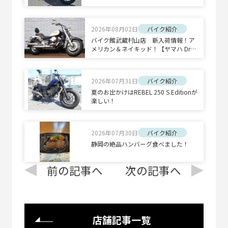
ーツ◇◆
2026年08月02日
バイク紹介
バイク館武蔵村山店 新入荷情報！ア
メリカン＆ネイキッド！【ヤマハ Drag
Star 400 Classic/ホンダ CB1300 SUPE
R BOLD'OR】
2026年07月31日
バイク紹介
夏のお出かけはREBEL 250 S Editionが
楽しい！
2026年07月30日
バイク紹介
静岡の絶品ハンバーグ食べました！
前の記事へ
次の記事へ
店舗記事一覧