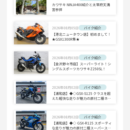
カワサキ NINJA400紹介と太宰府天満
宮参拝
2026年08月05日
バイク紹介
【港北ニュータウン店】初めまして！
★GSX1300R隼★
2026年08月03日
バイク紹介
【金沢野々市店】スーパーライト！シ
ングルスポーツカワサキZ250SL！
2026年08月02日
バイク紹介
【浦和店】◆◇GSX-S125 クラスを超
えた軽快な走りが魅力の原付二種ネイ
キッドスポーツ◇◆
2026年08月02日
バイク紹介
【浦和店】◆◇ GSX-R125 スポーティ
な走りが魅力の原付二種スーパースポ