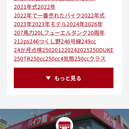
2021年式
2022年
2022年で一番売れたバイク
2022年式
2023年
2023年モデル
2024年
2026年
207馬力
20Lフューエルタンク
20周年
212ps
246つくし野
246号線
249㏄
24か月点検
250
2012
2024
2025
250DUKE
250TR
250cc
250cc4気筒
250ccクラス
250ccスーパースポーツ
250アメリカン
250ｃｃアドベンチャー
250ｃｃツアラー
もっと見る
25R
25周年
270度位相クランク
2st
2りんかんコラボ
2りんかん併設
2スト
2ストローク
2代目
2型
2年保証
2年保証付き
2月29日まで
2本
2気筒
2気筒エンジン
2級ボイラー技士
2輪
300㎞/ｈ
30th
30th Anniversary