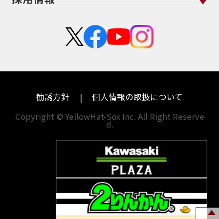
栃木
京都
スズキ
KTM
Authentic Sports Blood line
B-KING
新卒採用
群馬
大阪
BALIUS
BALIUSⅡ
BANDIT
カワサキ
モトグッツイ
中途採用・アルバイト
BANDIT 1250F
BANDIT 1250S
埼玉
兵庫
ハーレーダビッドソン
MVアグスタ
BANDIT1200
BANDIT1200Ｓ
千葉
奈良
BANDIT1250F
BANDIT1250S
BBQ
ドゥカティ
他海外ﾒｰｶｰ
BEAMSマフラー
BEAMS製フルエキ
BEET
東京
和歌山
BMW
勧誘方針
個人情報の取扱について
BEETフルエキ
BEETマフラー
神奈川
香川
BLACKLIMITED
BMW
Copyright © YellowHat-Sox Inc. All Right Reserve
d.
新潟
愛媛
BMW S1000RR Mパッケージ
BMWR 1200RS
BMWS1000R
石川
福岡
BMW F700GS
BMW S1000RR
山梨
長崎
BMW フルパニア
BM‘Sマフラー
BOBBER
BOLT
BOLT C-Spec
岐阜
熊本
BOLT C-Spec ABS
BOLT R-Spec