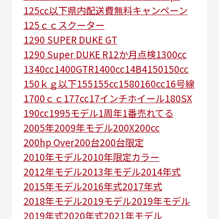
125㏄以下県内配送費無料キャンペーン
125ｃｃスクーター
1290 SUPER DUKE GT
1290 Super DUKE R
12か月点検
1300cc
1340cc
1400GTR
1400cc
14B4
150
150cc
150ｋｇ以下
155
155cc
1580
160cc
16号線
1700ｃｃ
177cc
17インチホイール
180SX
190cc
1995モデル
1周年
1番売れてる
2005年
2009年モデル
200X
200cc
200hp Over
200台
200台限定
2010年モデル
2010年限定カラー
2012年モデル
2013年モデル
2014年式
2015年モデル
2016年式
2017年式
2018年モデル
2019モデル
2019年モデル
2019年式
2020年式
2021年モデル