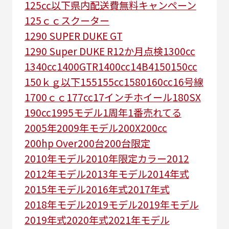
125㏄以下県内配送費無料キャンペーン
125ｃｃスクーター
1290 SUPER DUKE GT
1290 Super DUKE R
12か月点検
1300cc
1340cc
1400GTR
1400cc
14B4
150
150cc
150ｋｇ以下
155
155cc
1580
160cc
16号線
1700ｃｃ
177cc
17インチホイール
180SX
190cc
1995モデル
1周年
1番売れてる
2005年
2009年モデル
200X
200cc
200hp Over
200台
200台限定
2010年モデル
2010年限定カラー
2012
2012年モデル
2013年モデル
2014年式
2015年モデル
2016年式
2017年式
2018年モデル
2019モデル
2019年モデル
2019年式
2020年式
2021年モデル