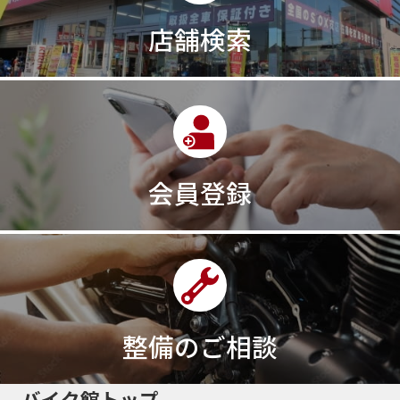
30th記念モデル
30万以下
30周年
店舗検索
30周年記念モデル
313cc
320台限定
320ｃｃ
350cc
35ps
390
390ADVENTURE
390DUKE
390アドベンチャー
3XC
3日間
3気筒
3気筒エンジン
3気筒クロスプレーン
3点パニア
3輪スポーツバイク
400
400X ABS
400cc
会員登録
400ccアメリカン
400アメリカン
400ｃｃスポーツ
400ｃｃモタード
43馬力
46
48
48ps
4D9
4V
4ストローク
4ミニ
4月
4気筒
5/31
5000円
500cc
50cc
50cc新車
50cc限定
50th Anniversary
50thAnniversary
50th記念モデル
50周年
整備のご相談
50周年記念モデル
5600シリーズ
5インチカラーTFT液晶
5バルブ
5月
600cc
バイク館トップ