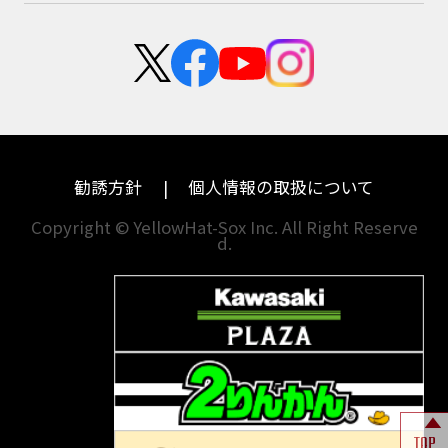
スズキ
KTM
Authentic Sports Blood line
B-KING
新卒採用
群馬
大阪
BALIUS
BALIUSⅡ
BANDIT
カワサキ
モトグッツイ
中途採用・アルバイト
BANDIT 1250F
BANDIT 1250S
埼玉
兵庫
ハーレーダビッドソン
MVアグスタ
BANDIT1200
BANDIT1200Ｓ
千葉
奈良
BANDIT1250F
BANDIT1250S
BBQ
ドゥカティ
他海外ﾒｰｶｰ
BEAMSマフラー
BEAMS製フルエキ
BEET
東京
和歌山
BMW
勧誘方針
個人情報の取扱について
BEETフルエキ
BEETマフラー
神奈川
香川
BLACKLIMITED
BMW
Copyright © YellowHat-Sox Inc. All Right Reserve
d.
新潟
愛媛
BMW S1000RR Mパッケージ
BMWR 1200RS
BMWS1000R
石川
福岡
BMW F700GS
BMW S1000RR
山梨
長崎
BMW フルパニア
BM‘Sマフラー
BOBBER
BOLT
BOLT C-Spec
岐阜
熊本
BOLT C-Spec ABS
BOLT R-Spec
BOLTR-Spec
BONNEVILLE
TOP