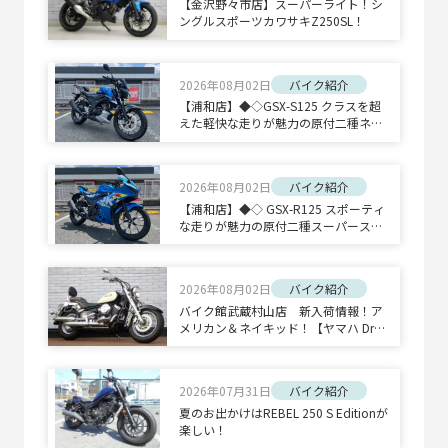
【金沢野々市店】スーパーライト！シ
ングルスポーツカワサキZ250SL！
2026年08月02日
バイク紹介
【浦和店】◆◇GSX-S125 クラスを超
えた軽快な走りが魅力の原付二種ネイ
キッドスポーツ◇◆
2026年08月02日
バイク紹介
【浦和店】◆◇ GSX-R125 スポーティ
な走りが魅力の原付二種スーパースポ
ーツ◇◆
2026年08月02日
バイク紹介
バイク館武蔵村山店 新入荷情報！ア
メリカン＆ネイキッド！【ヤマハ Drag
Star 400 Classic/ホンダ CB1300 SUPE
R BOLD'OR】
2026年07月31日
バイク紹介
夏のお出かけはREBEL 250 S Editionが
楽しい！