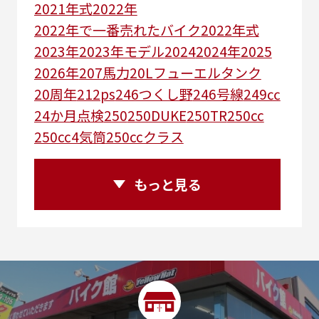
2021年式
2022年
2022年で一番売れたバイク
2022年式
2023年
2023年モデル
2024
2024年
2025
2026年
207馬力
20Lフューエルタンク
20周年
212ps
246つくし野
246号線
249㏄
24か月点検
250
250DUKE
250TR
250cc
250cc4気筒
250ccクラス
250ccスーパースポーツ
250アメリカン
250ｃｃアドベンチャー
250ｃｃツアラー
もっと見る
25R
25周年
270度位相クランク
2st
2りんかんコラボ
2りんかん併設
2スト
2ストローク
2代目
2型
2年保証
2年保証付き
2月29日まで
2本
2気筒
2気筒エンジン
2級ボイラー技士
2輪
300㎞/ｈ
30th
30th Anniversary