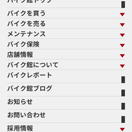
60Thモデル
60th
60周年記念モデル
バイクを買う
61馬力
636cc
650
650RS
650cc
688cc
689cc
690SMCR
690cc
6軸IMU
700cc
バイクを売る
バイクを買う トップ
支払総額から探す
701エンデューロ
72PS
750
750cc
75th
メンテナンス
バイクを売る トップ
ローン返却中の売却
バイクを探す
走行距離から探す
765
773cc
800cc
80s
80万以下
バイク保険
メンテナンス トップ
KeePer
80万以下大型
80万円以下
821
85馬力
883
バイク館買取の強み
よくあるご質問
メーカーから探す
中古車から探す
店舗情報
バイク保険 トップ
883R
890DUKE
899 Panigale
8月
8月11日
バイク点検
プロテクションフィルム
バイクを高く売るコツ
バイク買取強化車両
バイク館について
色から探す
国内新車から探す
8耐
8耐見に行きたい
900cc
90年代
929
施工
店舗情報 トップ
自賠責保険
バイク車検
バイクレポート
バイク買取の流れ
オンライン査定フォーム
946ml
950S
950cc
AB26
ABS
ACTIVE
バイク館について トップ
スタイルから探す
輸入新車から探す
北海道
静岡
整備予約フォーム
任意保険
ADDRESS
ADDRESS 110
ADV
ADV150
Bikeep
バイク館ブログ
全国展開の強み
バイク館が選ばれる理由
排気量から探す
オリジナル延長保証
宮城
愛知
ADV160
AEROX
AEROX155
バイク保険無料見積り（現在未加入の方）
お知らせ
メーカー別買取相場・
事例一覧
AEROX155 ABS
AJ1
AKRAPOVIC
AMA
会社概要
地域から探す
立ちごけ補償
バイク保険無料見積り（他社でご加入の方）
福島
三重
ヤマハ
トライアンフ
ANNIVERSARY
APE
APE 100 DX
APEX
お問い合わせ
盗難保険
沿革
茨城
滋賀
ARMORED CORE2
AT免許
AVENIS
AXIS Z
ホンダ
アプリリア
採用情報
Address125
Adventure
Ape50
Aprilia
二輪公正取引協議会加盟店
栃木
京都