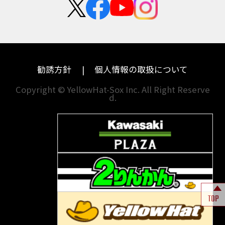
カワサキ
モトグッツイ
中途採用・アルバイト
BANDIT 1250F
BANDIT 1250S
埼玉
兵庫
ハーレーダビッドソン
MVアグスタ
BANDIT1200
BANDIT1200Ｓ
千葉
奈良
BANDIT1250F
BANDIT1250S
BBQ
ドゥカティ
他海外ﾒｰｶｰ
BEAMSマフラー
BEAMS製フルエキ
BEET
東京
和歌山
BMW
勧誘方針
個人情報の取扱について
BEETフルエキ
BEETマフラー
神奈川
香川
BLACKLIMITED
BMW
Copyright © YellowHat-Sox Inc. All Right Reserve
d.
新潟
愛媛
BMW S1000RR Mパッケージ
BMWR 1200RS
BMWS1000R
石川
福岡
BMW F700GS
BMW S1000RR
山梨
長崎
BMW フルパニア
BM‘Sマフラー
BOBBER
BOLT
BOLT C-Spec
岐阜
熊本
BOLT C-Spec ABS
BOLT R-Spec
BOLTR-Spec
BONNEVILLE
TOP
BONNEVILLE T100