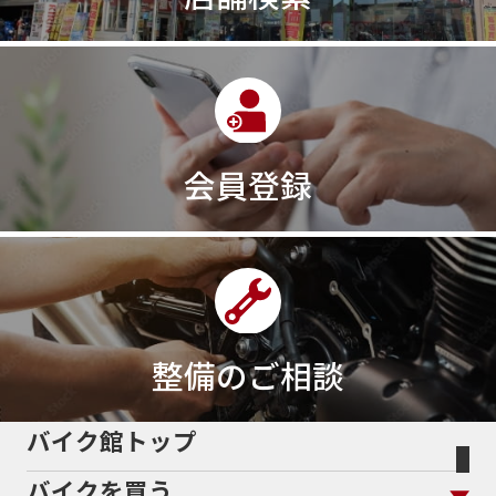
320ｃｃ
350cc
35ps
390
390ADVENTURE
390DUKE
390アドベンチャー
3XC
3日間
3気筒
3気筒エンジン
3気筒クロスプレーン
3点パニア
3輪スポーツバイク
400
400X ABS
400cc
会員登録
400ccアメリカン
400アメリカン
400ｃｃスポーツ
400ｃｃモタード
43馬力
46
48
48ps
4D9
4V
4ストローク
4ミニ
4月
4気筒
5/31
5000円
500cc
50cc
50cc新車
50cc限定
50th Anniversary
50thAnniversary
50th記念モデル
50周年
整備のご相談
50周年記念モデル
5600シリーズ
5インチカラーTFT液晶
5バルブ
5月
600cc
バイク館トップ
60Thモデル
60th
60周年記念モデル
バイクを買う
61馬力
636cc
650
650RS
650cc
688cc