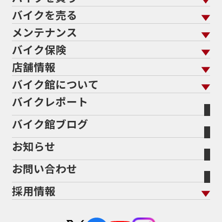
689cc
690SMCR
690cc
6軸IMU
700cc
バイクを売る
バイクを買う トップ
支払総額から探す
701エンデューロ
72PS
750
750cc
75th
メンテナンス
バイクを売る トップ
ローン返却中の売却
バイクを探す
走行距離から探す
765
773cc
800cc
80s
80万以下
バイク保険
メンテナンス トップ
KeePer
80万以下大型
80万円以下
821
85馬力
883
バイク館買取の強み
よくあるご質問
メーカーから探す
中古車から探す
店舗情報
バイク保険 トップ
883R
890DUKE
899 Panigale
8月
8月11日
バイク点検
プロテクションフィルム
バイクを高く売るコツ
バイク買取強化車両
バイク館について
色から探す
国内新車から探す
8耐
8耐見に行きたい
900cc
90年代
929
施工
店舗情報 トップ
自賠責保険
バイク車検
バイクレポート
バイク買取の流れ
オンライン査定フォーム
946ml
950S
950cc
AB26
ABS
ACTIVE
バイク館について トップ
スタイルから探す
輸入新車から探す
北海道
静岡
整備予約フォーム
任意保険
ADDRESS
ADDRESS 110
ADV
ADV150
Bikeep
バイク館ブログ
全国展開の強み
バイク館が選ばれる理由
排気量から探す
オリジナル延長保証
宮城
愛知
ADV160
AEROX
AEROX155
バイク保険無料見積り（現在未加入の方）
お知らせ
メーカー別買取相場・
事例一覧
AEROX155 ABS
AJ1
AKRAPOVIC
AMA
会社概要
地域から探す
立ちごけ補償
バイク保険無料見積り（他社でご加入の方）
福島
三重
ヤマハ
トライアンフ
ANNIVERSARY
APE
APE 100 DX
APEX
お問い合わせ
盗難保険
沿革
茨城
滋賀
ARMORED CORE2
AT免許
AVENIS
AXIS Z
ホンダ
アプリリア
採用情報
Address125
Adventure
Ape50
Aprilia
二輪公正取引協議会加盟店
栃木
京都
スズキ
KTM
Authentic Sports Blood line
B-KING
新卒採用
群馬
大阪
BALIUS
BALIUSⅡ
BANDIT