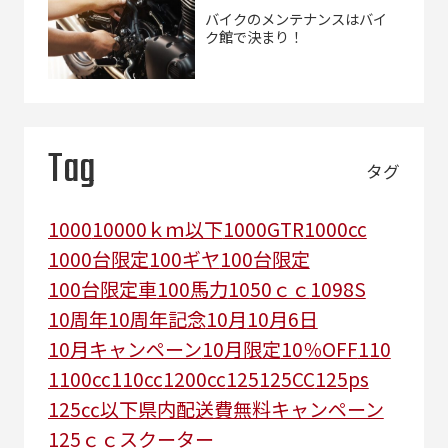
バイクのメンテナンスはバイ
ク館で決まり！
Tag
タグ
1000
10000ｋｍ以下
1000GTR
1000cc
1000台限定
100ギヤ
100台限定
100台限定車
100馬力
1050ｃｃ
1098S
10周年
10周年記念
10月
10月6日
10月キャンペーン
10月限定
10％OFF
110
1100cc
110cc
1200cc
125
125CC
125ps
125㏄以下県内配送費無料キャンペーン
125ｃｃスクーター