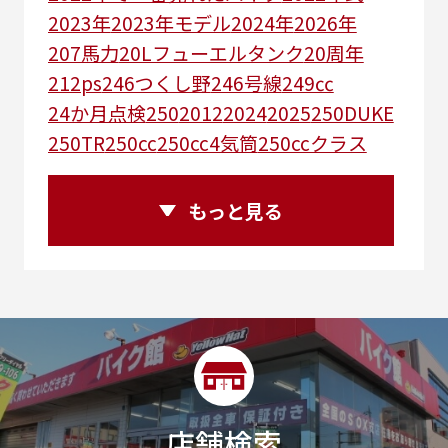
2023年
2023年モデル
2024年
2026年
207馬力
20Lフューエルタンク
20周年
212ps
246つくし野
246号線
249㏄
24か月点検
250
2012
2024
2025
250DUKE
250TR
250cc
250cc4気筒
250ccクラス
250ccスーパースポーツ
250アメリカン
250ｃｃアドベンチャー
250ｃｃツアラー
もっと見る
25R
25周年
270度位相クランク
2st
2りんかんコラボ
2りんかん併設
2スト
2ストローク
2代目
2型
2年保証
2年保証付き
2月29日まで
2本
2気筒
2気筒エンジン
2級ボイラー技士
2輪
300㎞/ｈ
30th
30th Anniversary
30th記念モデル
30万以下
30周年
店舗検索
30周年記念モデル
313cc
320台限定