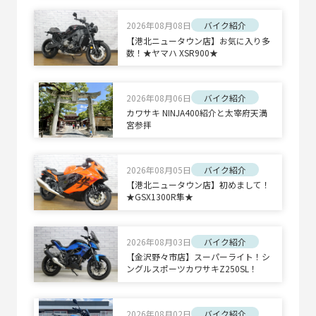
2026年08月08日
バイク紹介
【港北ニュータウン店】お気に入り多
数！★ヤマハ XSR900★
2026年08月06日
バイク紹介
カワサキ NINJA400紹介と太宰府天満
宮参拝
2026年08月05日
バイク紹介
【港北ニュータウン店】初めまして！
★GSX1300R隼★
2026年08月03日
バイク紹介
【金沢野々市店】スーパーライト！シ
ングルスポーツカワサキZ250SL！
2026年08月02日
バイク紹介