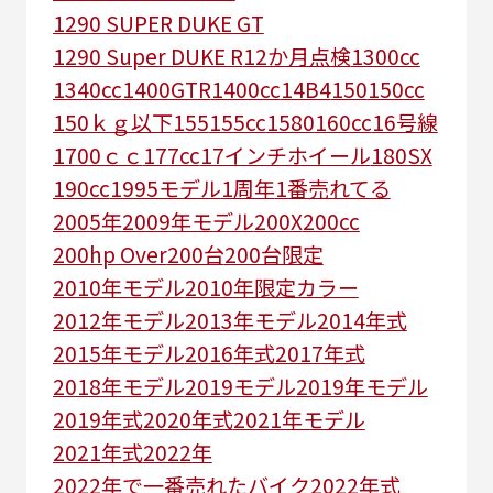
1290 SUPER DUKE GT
1290 Super DUKE R
12か月点検
1300cc
1340cc
1400GTR
1400cc
14B4
150
150cc
150ｋｇ以下
155
155cc
1580
160cc
16号線
1700ｃｃ
177cc
17インチホイール
180SX
190cc
1995モデル
1周年
1番売れてる
2005年
2009年モデル
200X
200cc
200hp Over
200台
200台限定
2010年モデル
2010年限定カラー
2012年モデル
2013年モデル
2014年式
2015年モデル
2016年式
2017年式
2018年モデル
2019モデル
2019年モデル
2019年式
2020年式
2021年モデル
2021年式
2022年
2022年で一番売れたバイク
2022年式