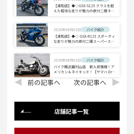
【浦和店】◆◇GSX-S125 クラスを超
えた軽快な走りが魅力の原付二種ネイ
キッドスポーツ◇◆
2026年08月02日
バイク紹介
【浦和店】◆◇ GSX-R125 スポーティ
な走りが魅力の原付二種スーパースポ
ーツ◇◆
2026年08月02日
バイク紹介
バイク館武蔵村山店 新入荷情報！ア
メリカン＆ネイキッド！【ヤマハ Drag
Star 400 Classic/ホンダ CB1300 SUPE
前の記事へ
次の記事へ
R BOLD'OR】
店舗記事一覧