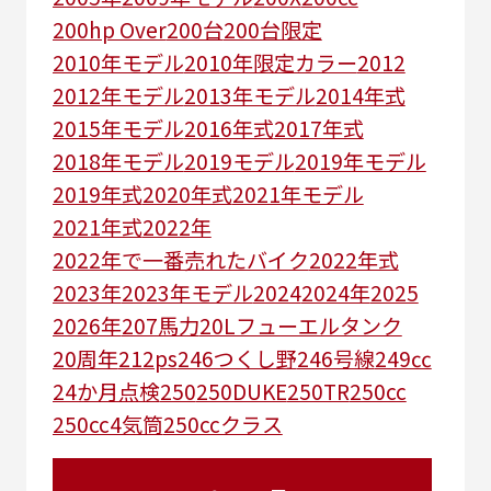
200hp Over
200台
200台限定
2010年モデル
2010年限定カラー
2012
2012年モデル
2013年モデル
2014年式
2015年モデル
2016年式
2017年式
2018年モデル
2019モデル
2019年モデル
2019年式
2020年式
2021年モデル
2021年式
2022年
2022年で一番売れたバイク
2022年式
2023年
2023年モデル
2024
2024年
2025
2026年
207馬力
20Lフューエルタンク
20周年
212ps
246つくし野
246号線
249㏄
24か月点検
250
250DUKE
250TR
250cc
250cc4気筒
250ccクラス
250ccスーパースポーツ
250アメリカン
250ｃｃアドベンチャー
250ｃｃツアラー