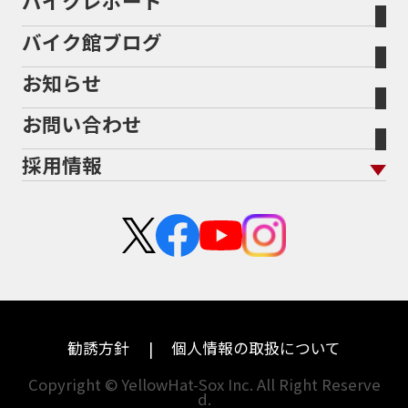
バイクレポート
946ml
950S
950cc
AB26
ABS
ACTIVE
バイク館について トップ
スタイルから探す
輸入新車から探す
北海道
静岡
整備予約フォーム
任意保険
ADDRESS
ADDRESS 110
ADV
ADV150
Bikeep
バイク館ブログ
全国展開の強み
バイク館が選ばれる理由
排気量から探す
オリジナル延長保証
宮城
愛知
ADV160
AEROX
AEROX155
バイク保険無料見積り（現在未加入の方）
お知らせ
メーカー別買取相場・
事例一覧
AEROX155 ABS
AJ1
AKRAPOVIC
AMA
会社概要
地域から探す
立ちごけ補償
バイク保険無料見積り（他社でご加入の方）
福島
三重
ヤマハ
トライアンフ
ANNIVERSARY
APE
APE 100 DX
APEX
お問い合わせ
盗難保険
沿革
茨城
滋賀
ARMORED CORE2
AT免許
AVENIS
AXIS Z
ホンダ
アプリリア
採用情報
Address125
Adventure
Ape50
Aprilia
二輪公正取引協議会加盟店
栃木
京都
スズキ
KTM
Authentic Sports Blood line
B-KING
新卒採用
群馬
大阪
BALIUS
BALIUSⅡ
BANDIT
カワサキ
モトグッツイ
中途採用・アルバイト
BANDIT 1250F
BANDIT 1250S
埼玉
兵庫
ハーレーダビッドソン
MVアグスタ
BANDIT1200
BANDIT1200Ｓ
千葉
奈良
BANDIT1250F
BANDIT1250S
BBQ
ドゥカティ
他海外ﾒｰｶｰ
BEAMSマフラー
BEAMS製フルエキ
BEET
東京
和歌山
BMW
勧誘方針
個人情報の取扱について
BEETフルエキ
BEETマフラー
神奈川
香川
BLACKLIMITED
BMW
Copyright © YellowHat-Sox Inc. All Right Reserve
d.