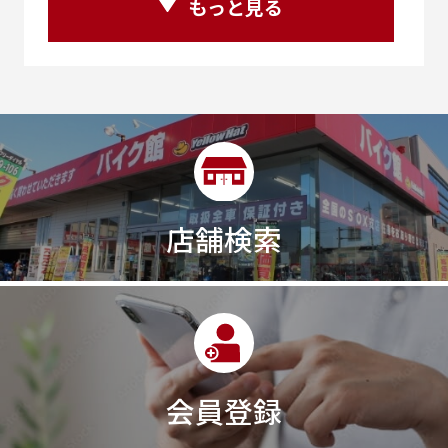
もっと見る
25R
25周年
270度位相クランク
2st
2りんかんコラボ
2りんかん併設
2スト
2ストローク
2代目
2型
2年保証
2年保証付き
2月29日まで
2本
2気筒
2気筒エンジン
2級ボイラー技士
2輪
300㎞/ｈ
30th
30th Anniversary
30th記念モデル
30万以下
30周年
店舗検索
30周年記念モデル
313cc
320台限定
320ｃｃ
350cc
35ps
390
390ADVENTURE
390DUKE
390アドベンチャー
3XC
3日間
3気筒
3気筒エンジン
3気筒クロスプレーン
3点パニア
3輪スポーツバイク
400
400X ABS
400cc
会員登録
400ccアメリカン
400アメリカン