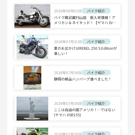
2026年08月02日
バイク紹介
バイク館武蔵村山店 新入荷情報！ア
メリカン＆ネイキッド！【ヤマハ Drag
Star 400 Classic/ホンダ CB1300 SUPE
R BOLD'OR】
2026年07月31日
バイク紹介
夏のお出かけはREBEL 250 S Editionが
楽しい！
2026年07月30日
バイク紹介
静岡の絶品ハンバーグ食べました！
2026年07月30日
バイク紹介
ここは自由の国アメリカ！…ではない
(ヤマハ XSR155)
2026年07月26日
バイク紹介