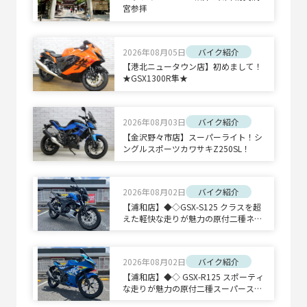
宮参拝
2026年08月05日
バイク紹介
【港北ニュータウン店】初めまして！
★GSX1300R隼★
2026年08月03日
バイク紹介
【金沢野々市店】スーパーライト！シ
ングルスポーツカワサキZ250SL！
2026年08月02日
バイク紹介
【浦和店】◆◇GSX-S125 クラスを超
えた軽快な走りが魅力の原付二種ネイ
キッドスポーツ◇◆
2026年08月02日
バイク紹介
【浦和店】◆◇ GSX-R125 スポーティ
な走りが魅力の原付二種スーパースポ
ーツ◇◆