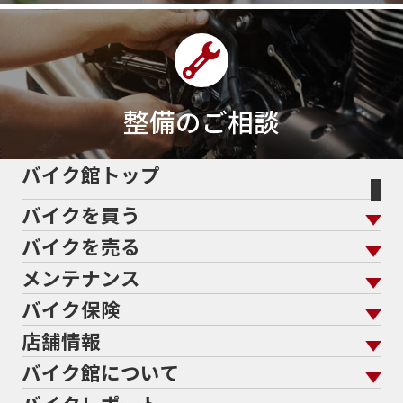
400ｃｃスポーツ
400ｃｃモタード
43馬力
46
48
48ps
4D9
4V
4ストローク
4ミニ
4月
4気筒
5/31
5000円
500cc
50cc
50cc新車
50cc限定
50th Anniversary
50thAnniversary
50th記念モデル
50周年
整備のご相談
50周年記念モデル
5600シリーズ
5インチカラーTFT液晶
5バルブ
5月
600cc
バイク館トップ
60Thモデル
60th
60周年記念モデル
バイクを買う
61馬力
636cc
650
650RS
650cc
688cc
689cc
690SMCR
690cc
6軸IMU
700cc
バイクを売る
バイクを買う トップ
支払総額から探す
701エンデューロ
72PS
750
750cc
75th
メンテナンス
バイクを売る トップ
ローン返却中の売却
バイクを探す
走行距離から探す
765
773cc
800cc
80s
80万以下
バイク保険
メンテナンス トップ
KeePer
80万以下大型
80万円以下
821
85馬力
883
バイク館買取の強み
よくあるご質問
メーカーから探す
中古車から探す
店舗情報
バイク保険 トップ
883R
890DUKE
899 Panigale
8月
8月11日
バイク点検
プロテクションフィルム
バイクを高く売るコツ
バイク買取強化車両
バイク館について
色から探す
国内新車から探す
8耐
8耐見に行きたい
900cc
90年代
929
施工
店舗情報 トップ
自賠責保険
バイク車検
バイク買取の流れ
オンライン査定フォーム