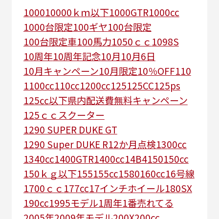
1000
10000ｋｍ以下
1000GTR
1000cc
1000台限定
100ギヤ
100台限定
100台限定車
100馬力
1050ｃｃ
1098S
10周年
10周年記念
10月
10月6日
10月キャンペーン
10月限定
10％OFF
110
1100cc
110cc
1200cc
125
125CC
125ps
125㏄以下県内配送費無料キャンペーン
125ｃｃスクーター
1290 SUPER DUKE GT
1290 Super DUKE R
12か月点検
1300cc
1340cc
1400GTR
1400cc
14B4
150
150cc
150ｋｇ以下
155
155cc
1580
160cc
16号線
1700ｃｃ
177cc
17インチホイール
180SX
190cc
1995モデル
1周年
1番売れてる
2005年
2009年モデル
200X
200cc