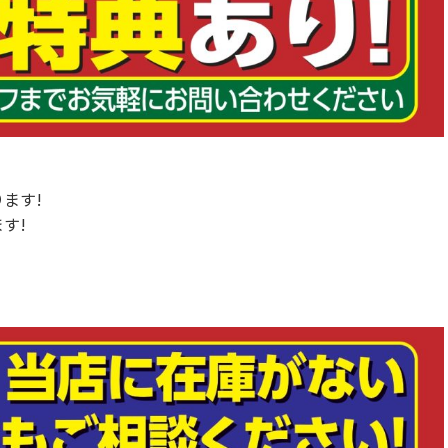
ます!
す!