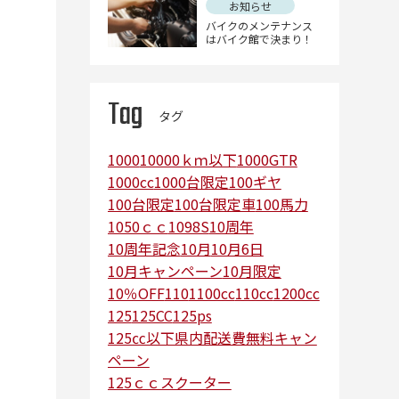
お知らせ
バイクのメンテナンス
はバイク館で決まり！
Tag
タグ
1000
10000ｋｍ以下
1000GTR
1000cc
1000台限定
100ギヤ
100台限定
100台限定車
100馬力
1050ｃｃ
1098S
10周年
10周年記念
10月
10月6日
10月キャンペーン
10月限定
10％OFF
110
1100cc
110cc
1200cc
125
125CC
125ps
125㏄以下県内配送費無料キャン
ペーン
125ｃｃスクーター