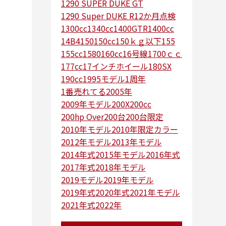
1290 SUPER DUKE GT
1290 Super DUKE R
12か月点検
1300cc
1340cc
1400GTR
1400cc
14B4
150
150cc
150ｋｇ以下
155
155cc
1580
160cc
16号線
1700ｃｃ
177cc
17インチホイール
180SX
190cc
1995モデル
1周年
1番売れてる
2005年
2009年モデル
200X
200cc
200hp Over
200台
200台限定
2010年モデル
2010年限定カラー
2012年モデル
2013年モデル
2014年式
2015年モデル
2016年式
2017年式
2018年モデル
2019モデル
2019年モデル
2019年式
2020年式
2021年モデル
2021年式
2022年
2022年で一番売れたバイク