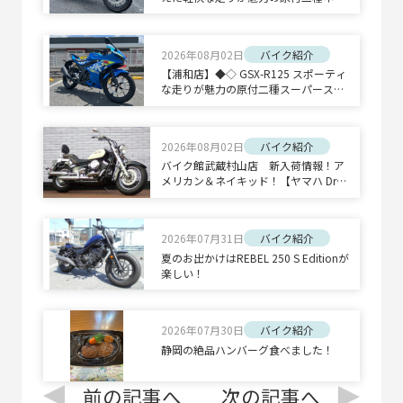
キッドスポーツ◇◆
2026年08月02日
バイク紹介
【浦和店】◆◇ GSX-R125 スポーティ
な走りが魅力の原付二種スーパースポ
ーツ◇◆
2026年08月02日
バイク紹介
バイク館武蔵村山店 新入荷情報！ア
メリカン＆ネイキッド！【ヤマハ Drag
Star 400 Classic/ホンダ CB1300 SUPE
R BOLD'OR】
2026年07月31日
バイク紹介
夏のお出かけはREBEL 250 S Editionが
楽しい！
2026年07月30日
バイク紹介
静岡の絶品ハンバーグ食べました！
前の記事へ
次の記事へ