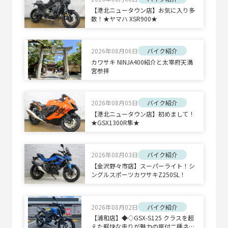
【港北ニュータウン店】お気に入り多
数！★ヤマハ XSR900★
2026年08月06日
バイク紹介
カワサキ NINJA400紹介と太宰府天満
宮参拝
2026年08月05日
バイク紹介
【港北ニュータウン店】初めまして！
★GSX1300R隼★
2026年08月03日
バイク紹介
【金沢野々市店】スーパーライト！シ
ングルスポーツカワサキZ250SL！
2026年08月02日
バイク紹介
【浦和店】◆◇GSX-S125 クラスを超
えた軽快な走りが魅力の原付二種ネイ