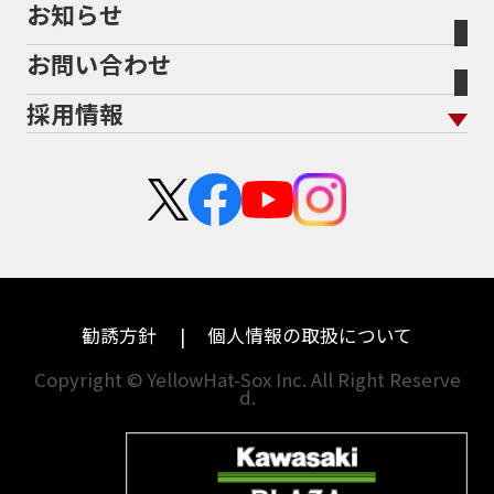
お知らせ
メーカー別買取相場・
事例一覧
AEROX155 ABS
AJ1
AKRAPOVIC
AMA
会社概要
地域から探す
立ちごけ補償
バイク保険無料見積り（他社でご加入の方）
福島
三重
ヤマハ
トライアンフ
ANNIVERSARY
APE
APE 100 DX
APEX
お問い合わせ
盗難保険
沿革
茨城
滋賀
ARMORED CORE2
AT免許
AVENIS
AXIS Z
ホンダ
アプリリア
採用情報
Address125
Adventure
Ape50
Aprilia
二輪公正取引協議会加盟店
栃木
京都
スズキ
KTM
Authentic Sports Blood line
B-KING
新卒採用
群馬
大阪
BALIUS
BALIUSⅡ
BANDIT
カワサキ
モトグッツイ
中途採用・アルバイト
BANDIT 1250F
BANDIT 1250S
埼玉
兵庫
ハーレーダビッドソン
MVアグスタ
BANDIT1200
BANDIT1200Ｓ
千葉
奈良
BANDIT1250F
BANDIT1250S
BBQ
ドゥカティ
他海外ﾒｰｶｰ
BEAMSマフラー
BEAMS製フルエキ
BEET
東京
和歌山
BMW
勧誘方針
個人情報の取扱について
BEETフルエキ
BEETマフラー
神奈川
香川
BLACKLIMITED
BMW
Copyright © YellowHat-Sox Inc. All Right Reserve
d.
新潟
愛媛
BMW S1000RR Mパッケージ
BMWR 1200RS
BMWS1000R
石川
福岡
BMW F700GS
BMW S1000RR