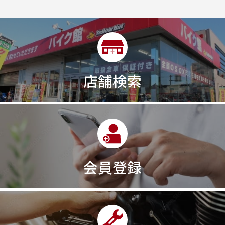
2ストローク
2代目
2型
2年保証
2年保証付き
2月29日まで
2本
2気筒
2気筒エンジン
2級ボイラー技士
2輪
300㎞/ｈ
30th
30th Anniversary
30th記念モデル
30万以下
30周年
店舗検索
30周年記念モデル
313cc
320台限定
320ｃｃ
350cc
35ps
390
390ADVENTURE
390DUKE
390アドベンチャー
3XC
3日間
3気筒
3気筒エンジン
3気筒クロスプレーン
3点パニア
3輪スポーツバイク
400
400X ABS
400cc
会員登録
400ccアメリカン
400アメリカン
400ｃｃスポーツ
400ｃｃモタード
43馬力
46
48
48ps
4D9
4V
4ストローク
4ミニ
4月
4気筒
5/31
5000円
500cc
50cc