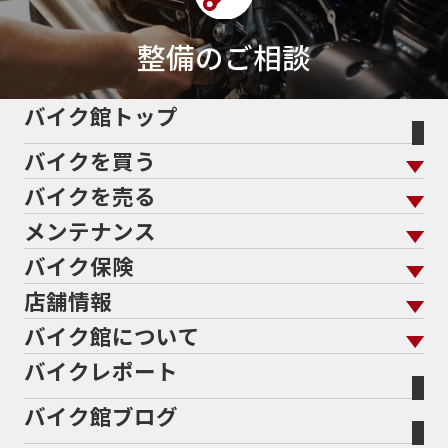
50cc新車
50cc限定
50th Anniversary
50thAnniversary
50th記念モデル
50周年
整備のご相談
50周年記念モデル
5600シリーズ
5インチカラーTFT液晶
5バルブ
5月
600cc
バイク館トップ
60Thモデル
60th
60周年記念モデル
バイクを買う
61馬力
636cc
650
650RS
650cc
688cc
689cc
690SMCR
690cc
6軸IMU
700cc
バイクを売る
バイクを買う トップ
支払総額から探す
701エンデューロ
72PS
750
750cc
75th
メンテナンス
バイクを売る トップ
ローン返却中の売却
バイクを探す
走行距離から探す
765
773cc
800cc
80s
80万以下
バイク保険
メンテナンス トップ
KeePer
80万以下大型
80万円以下
821
85馬力
883
バイク館買取の強み
よくあるご質問
メーカーから探す
中古車から探す
店舗情報
バイク保険 トップ
883R
890DUKE
899 Panigale
8月
8月11日
バイク点検
プロテクションフィルム
バイクを高く売るコツ
バイク買取強化車両
バイク館について
色から探す
国内新車から探す
8耐
8耐見に行きたい
900cc
90年代
929
施工
店舗情報 トップ
自賠責保険
バイク車検
バイクレポート
バイク買取の流れ
オンライン査定フォーム
946ml
950S
950cc
AB26
ABS
ACTIVE
バイク館について トップ
スタイルから探す
輸入新車から探す
北海道
静岡
整備予約フォーム
任意保険
ADDRESS
ADDRESS 110
ADV
ADV150
Bikeep
バイク館ブログ
全国展開の強み
バイク館が選ばれる理由
排気量から探す
オリジナル延長保証
宮城
愛知
ADV160
AEROX
AEROX155
バイク保険無料見積り（現在未加入の方）