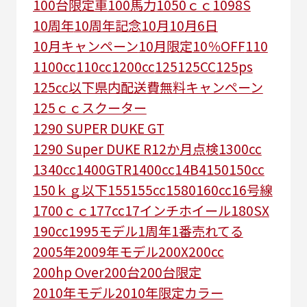
100台限定車
100馬力
1050ｃｃ
1098S
10周年
10周年記念
10月
10月6日
10月キャンペーン
10月限定
10％OFF
110
1100cc
110cc
1200cc
125
125CC
125ps
125㏄以下県内配送費無料キャンペーン
125ｃｃスクーター
1290 SUPER DUKE GT
1290 Super DUKE R
12か月点検
1300cc
1340cc
1400GTR
1400cc
14B4
150
150cc
150ｋｇ以下
155
155cc
1580
160cc
16号線
1700ｃｃ
177cc
17インチホイール
180SX
190cc
1995モデル
1周年
1番売れてる
2005年
2009年モデル
200X
200cc
200hp Over
200台
200台限定
2010年モデル
2010年限定カラー