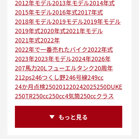
2012年モデル
2013年モデル
2014年式
2015年モデル
2016年式
2017年式
2018年モデル
2019モデル
2019年モデル
2019年式
2020年式
2021年モデル
2021年式
2022年
2022年で一番売れたバイク
2022年式
2023年
2023年モデル
2024年
2026年
207馬力
20Lフューエルタンク
20周年
212ps
246つくし野
246号線
249㏄
24か月点検
250
2012
2024
2025
250DUKE
250TR
250cc
250cc4気筒
250ccクラス
250ccスーパースポーツ
250アメリカン
250ｃｃアドベンチャー
250ｃｃツアラー
もっと見る
25R
25周年
270度位相クランク
2st
2りんかんコラボ
2りんかん併設
2スト