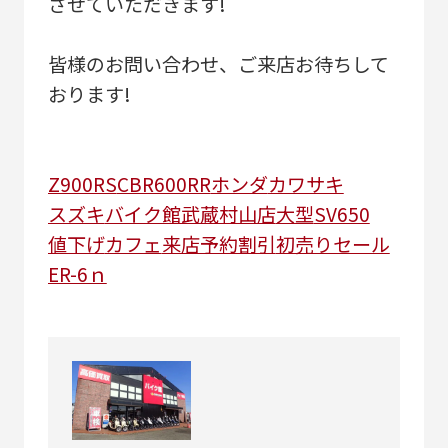
させていただきます!
皆様のお問い合わせ、ご来店お待ちして
おります!
Z900RS
CBR600RR
ホンダ
カワサキ
スズキ
バイク館武蔵村山店
大型
SV650
値下げ
カフェ
来店予約割引
初売りセール
ER-6ｎ