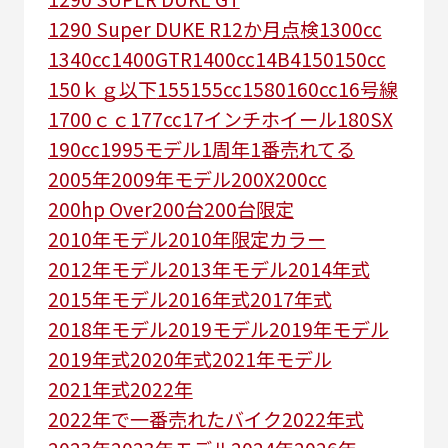
1290 Super DUKE R
12か月点検
1300cc
1340cc
1400GTR
1400cc
14B4
150
150cc
150ｋｇ以下
155
155cc
1580
160cc
16号線
1700ｃｃ
177cc
17インチホイール
180SX
190cc
1995モデル
1周年
1番売れてる
2005年
2009年モデル
200X
200cc
200hp Over
200台
200台限定
2010年モデル
2010年限定カラー
2012年モデル
2013年モデル
2014年式
2015年モデル
2016年式
2017年式
2018年モデル
2019モデル
2019年モデル
2019年式
2020年式
2021年モデル
2021年式
2022年
2022年で一番売れたバイク
2022年式