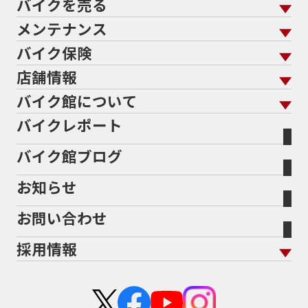
689cc
690SMCR
690cc
6軸IMU
700cc
バイクを売る
バイクを買う トップ
支払総額から探す
701エンデューロ
72PS
750
750cc
75th
メンテナンス
バイクを売る トップ
ローン返却中の売却
バイクを探す
走行距離から探す
765
773cc
800cc
80s
80万以下
バイク保険
メンテナンス トップ
KeePer
80万以下大型
80万円以下
821
85馬力
883
バイク館買取の強み
よくあるご質問
メーカーから探す
中古車から探す
店舗情報
バイク保険 トップ
883R
890DUKE
899 Panigale
8月
8月11日
バイク点検
プロテクションフィルム
バイクを高く売るコツ
バイク買取強化車両
バイク館について
色から探す
国内新車から探す
8耐
8耐見に行きたい
900cc
90年代
929
施工
店舗情報 トップ
自賠責保険
バイク車検
バイクレポート
バイク買取の流れ
オンライン査定フォーム
946ml
950S
950cc
AB26
ABS
ACTIVE
バイク館について トップ
スタイルから探す
輸入新車から探す
北海道
静岡
整備予約フォーム
任意保険
ADDRESS
ADDRESS 110
ADV
ADV150
Bikeep
バイク館ブログ
全国展開の強み
バイク館が選ばれる理由
排気量から探す
オリジナル延長保証
宮城
愛知
ADV160
AEROX
AEROX155
バイク保険無料見積り（現在未加入の方）
お知らせ
メーカー別買取相場・
事例一覧
AEROX155 ABS
AJ1
AKRAPOVIC
AMA
会社概要
地域から探す
立ちごけ補償
バイク保険無料見積り（他社でご加入の方）
福島
三重
ヤマハ
トライアンフ
ANNIVERSARY
APE
APE 100 DX
APEX
お問い合わせ
盗難保険
沿革
茨城
滋賀
ARMORED CORE2
AT免許
AVENIS
AXIS Z
ホンダ
アプリリア
採用情報
Address125
Adventure
Ape50
Aprilia
二輪公正取引協議会加盟店
栃木
京都
スズキ
KTM
Authentic Sports Blood line
B-KING
新卒採用
群馬
大阪
BALIUS
BALIUSⅡ
BANDIT
カワサキ
モトグッツイ