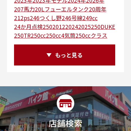
2023年
2023年モデル
2024年
2026年
207馬力
20Lフューエルタンク
20周年
212ps
246つくし野
246号線
249㏄
24か月点検
250
2012
2024
2025
250DUKE
250TR
250cc
250cc4気筒
250ccクラス
250ccスーパースポーツ
250アメリカン
250ｃｃアドベンチャー
250ｃｃツアラー
もっと見る
25R
25周年
270度位相クランク
2st
2りんかんコラボ
2りんかん併設
2スト
2ストローク
2代目
2型
2年保証
2年保証付き
2月29日まで
2本
2気筒
2気筒エンジン
2級ボイラー技士
2輪
300㎞/ｈ
30th
30th Anniversary
30th記念モデル
30万以下
30周年
店舗検索
30周年記念モデル
313cc
320台限定