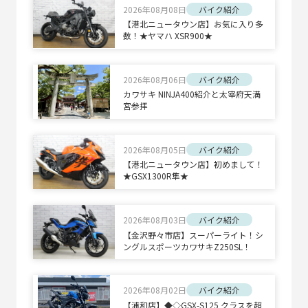
2026年08月08日
バイク紹介
【港北ニュータウン店】お気に入り多
数！★ヤマハ XSR900★
2026年08月06日
バイク紹介
カワサキ NINJA400紹介と太宰府天満
宮参拝
2026年08月05日
バイク紹介
【港北ニュータウン店】初めまして！
★GSX1300R隼★
2026年08月03日
バイク紹介
【金沢野々市店】スーパーライト！シ
ングルスポーツカワサキZ250SL！
2026年08月02日
バイク紹介
【浦和店】◆◇GSX-S125 クラスを超