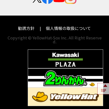
中途採用・アルバイト
BANDIT 1250F
BANDIT 1250S
埼玉
兵庫
ハーレーダビッドソン
MVアグスタ
BANDIT1200
BANDIT1200Ｓ
千葉
奈良
BANDIT1250F
BANDIT1250S
BBQ
ドゥカティ
他海外ﾒｰｶｰ
BEAMSマフラー
BEAMS製フルエキ
BEET
東京
和歌山
BMW
勧誘方針
個人情報の取扱について
BEETフルエキ
BEETマフラー
神奈川
香川
BLACKLIMITED
BMW
Copyright © YellowHat-Sox Inc. All Right Reserve
d.
新潟
愛媛
BMW S1000RR Mパッケージ
BMWR 1200RS
BMWS1000R
石川
福岡
BMW F700GS
BMW S1000RR
山梨
長崎
BMW フルパニア
BM‘Sマフラー
BOBBER
BOLT
BOLT C-Spec
岐阜
熊本
BOLT C-Spec ABS
BOLT R-Spec
BOLTR-Spec
BONNEVILLE
TOP
BONNEVILLE T100
BONNEVILLE T100 BLACK