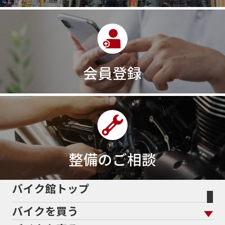
320ｃｃ
350cc
35ps
390
390ADVENTURE
390DUKE
390アドベンチャー
3XC
3日間
3気筒
3気筒エンジン
3気筒クロスプレーン
3点パニア
3輪スポーツバイク
400
400X ABS
400cc
会員登録
400ccアメリカン
400アメリカン
400ｃｃスポーツ
400ｃｃモタード
43馬力
46
48
48ps
4D9
4V
4ストローク
4ミニ
4月
4気筒
5/31
5000円
500cc
50cc
50cc新車
50cc限定
50th Anniversary
50thAnniversary
50th記念モデル
50周年
整備のご相談
50周年記念モデル
5600シリーズ
5インチカラーTFT液晶
5バルブ
5月
600cc
バイク館トップ
60Thモデル
60th
60周年記念モデル
バイクを買う
61馬力
636cc
650
650RS
650cc
688cc