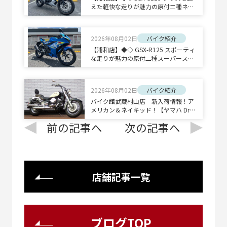
えた軽快な走りが魅力の原付二種ネイ
キッドスポーツ◇◆
2026年08月02日
バイク紹介
【浦和店】◆◇ GSX-R125 スポーティ
な走りが魅力の原付二種スーパースポ
ーツ◇◆
2026年08月02日
バイク紹介
バイク館武蔵村山店 新入荷情報！ア
メリカン＆ネイキッド！【ヤマハ Drag
Star 400 Classic/ホンダ CB1300 SUPE
前の記事へ
次の記事へ
R BOLD'OR】
店舗記事一覧
ブログTOP