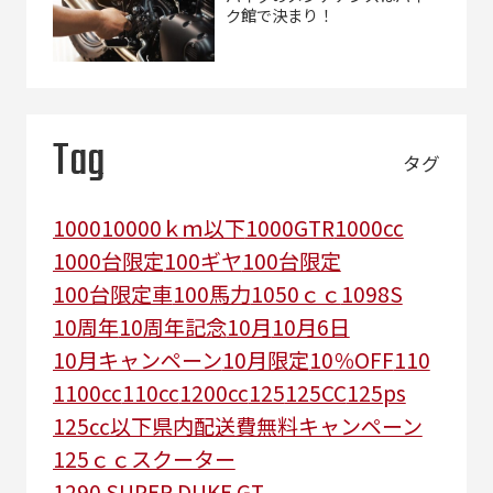
ク館で決まり！
Tag
タグ
1000
10000ｋｍ以下
1000GTR
1000cc
1000台限定
100ギヤ
100台限定
100台限定車
100馬力
1050ｃｃ
1098S
10周年
10周年記念
10月
10月6日
10月キャンペーン
10月限定
10％OFF
110
1100cc
110cc
1200cc
125
125CC
125ps
125㏄以下県内配送費無料キャンペーン
125ｃｃスクーター
1290 SUPER DUKE GT