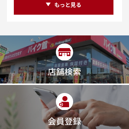
250ｃｃアドベンチャー
250ｃｃツアラー
もっと見る
25R
25周年
270度位相クランク
2st
2りんかんコラボ
2りんかん併設
2スト
2ストローク
2代目
2型
2年保証
2年保証付き
2月29日まで
2本
2気筒
2気筒エンジン
2級ボイラー技士
2輪
300㎞/ｈ
30th
30th Anniversary
30th記念モデル
30万以下
30周年
店舗検索
30周年記念モデル
313cc
320台限定
320ｃｃ
350cc
35ps
390
390ADVENTURE
390DUKE
390アドベンチャー
3XC
3日間
3気筒
3気筒エンジン
3気筒クロスプレーン
3点パニア
3輪スポーツバイク
400
400X ABS
400cc
会員登録
400ccアメリカン
400アメリカン