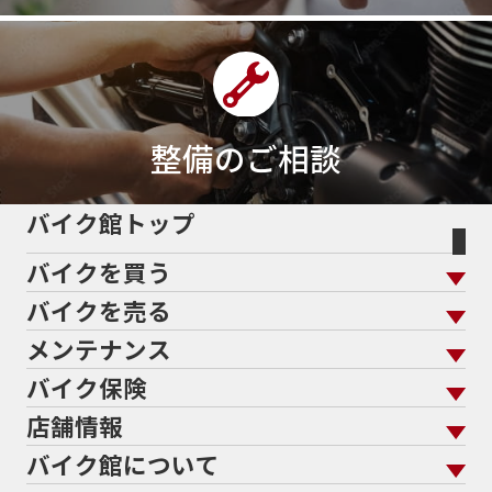
400ｃｃスポーツ
400ｃｃモタード
43馬力
46
48
48ps
4D9
4V
4ストローク
4ミニ
4月
4気筒
5/31
5000円
500cc
50cc
50cc新車
50cc限定
50th Anniversary
50thAnniversary
50th記念モデル
50周年
整備のご相談
50周年記念モデル
5600シリーズ
5インチカラーTFT液晶
5バルブ
5月
600cc
バイク館トップ
60Thモデル
60th
60周年記念モデル
バイクを買う
61馬力
636cc
650
650RS
650cc
688cc
689cc
690SMCR
690cc
6軸IMU
700cc
バイクを売る
バイクを買う トップ
支払総額から探す
701エンデューロ
72PS
750
750cc
75th
メンテナンス
バイクを売る トップ
ローン返却中の売却
バイクを探す
走行距離から探す
765
773cc
800cc
80s
80万以下
バイク保険
メンテナンス トップ
KeePer
80万以下大型
80万円以下
821
85馬力
883
バイク館買取の強み
よくあるご質問
メーカーから探す
中古車から探す
店舗情報
バイク保険 トップ
883R
890DUKE
899 Panigale
8月
8月11日
バイク点検
プロテクションフィルム
バイクを高く売るコツ
バイク買取強化車両
バイク館について
色から探す
国内新車から探す
8耐
8耐見に行きたい
900cc
90年代
929
施工
店舗情報 トップ
自賠責保険
バイク車検