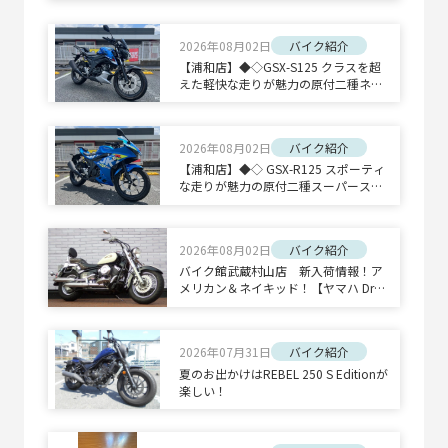
2026年08月02日
バイク紹介
【浦和店】◆◇GSX-S125 クラスを超
えた軽快な走りが魅力の原付二種ネイ
キッドスポーツ◇◆
2026年08月02日
バイク紹介
【浦和店】◆◇ GSX-R125 スポーティ
な走りが魅力の原付二種スーパースポ
ーツ◇◆
2026年08月02日
バイク紹介
バイク館武蔵村山店 新入荷情報！ア
メリカン＆ネイキッド！【ヤマハ Drag
Star 400 Classic/ホンダ CB1300 SUPE
R BOLD'OR】
2026年07月31日
バイク紹介
夏のお出かけはREBEL 250 S Editionが
楽しい！