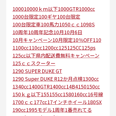
1000
10000ｋｍ以下
1000GTR
1000cc
1000台限定
100ギヤ
100台限定
100台限定車
100馬力
1050ｃｃ
1098S
10周年
10周年記念
10月
10月6日
10月キャンペーン
10月限定
10％OFF
110
1100cc
110cc
1200cc
125
125CC
125ps
125㏄以下県内配送費無料キャンペーン
125ｃｃスクーター
1290 SUPER DUKE GT
1290 Super DUKE R
12か月点検
1300cc
1340cc
1400GTR
1400cc
14B4
150
150cc
150ｋｇ以下
155
155cc
1580
160cc
16号線
1700ｃｃ
177cc
17インチホイール
180SX
190cc
1995モデル
1周年
1番売れてる