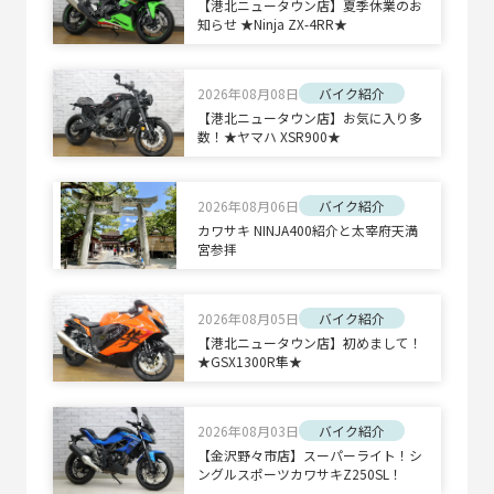
【港北ニュータウン店】夏季休業のお
知らせ ★Ninja ZX-4RR★
2026年08月08日
バイク紹介
【港北ニュータウン店】お気に入り多
数！★ヤマハ XSR900★
2026年08月06日
バイク紹介
カワサキ NINJA400紹介と太宰府天満
宮参拝
2026年08月05日
バイク紹介
【港北ニュータウン店】初めまして！
★GSX1300R隼★
2026年08月03日
バイク紹介
【金沢野々市店】スーパーライト！シ
ングルスポーツカワサキZ250SL！