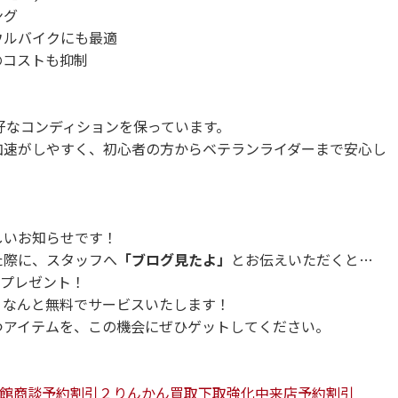
ング
ウルバイクにも最適
のコストも抑制
良好なコンディションを保っています。
加速がしやすく、初心者の方からベテランライダーまで安心し
しいお知らせです！
た際に、スタッフへ
「ブログ見たよ」
とお伝えいただくと…
をプレゼント！
、なんと無料でサービスいたします！
つアイテムを、この機会にぜひゲットしてください。
館
商談予約割引
２りんかん
買取下取強化中
来店予約割引