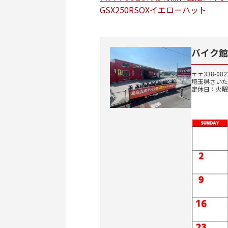
GSX250R
SOX
イエローハット
バイク館
〒〒338-082
埼玉県さいた
定休日：火