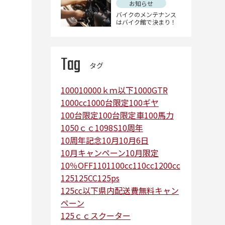
お知らせ
バイクのメンテナンス
はバイク館で決まり！
Tag
タグ
1000
10000ｋｍ以下
1000GTR
1000cc
1000台限定
100ギヤ
100台限定
100台限定車
100馬力
1050ｃｃ
1098S
10周年
10周年記念
10月
10月6日
10月キャンペーン
10月限定
10％OFF
110
1100cc
110cc
1200cc
125
125CC
125ps
125㏄以下県内配送費無料キャン
ペーン
125ｃｃスクーター