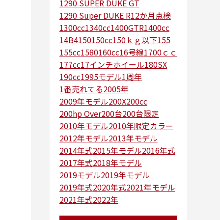
1290 SUPER DUKE GT
1290 Super DUKE R
12か月点検
1300cc
1340cc
1400GTR
1400cc
14B4
150
150cc
150ｋｇ以下
155
155cc
1580
160cc
16号線
1700ｃｃ
177cc
17インチホイール
180SX
190cc
1995モデル
1周年
1番売れてる
2005年
2009年モデル
200X
200cc
200hp Over
200台
200台限定
2010年モデル
2010年限定カラー
2012年モデル
2013年モデル
2014年式
2015年モデル
2016年式
2017年式
2018年モデル
2019モデル
2019年モデル
2019年式
2020年式
2021年モデル
2021年式
2022年
2022年で一番売れたバイク