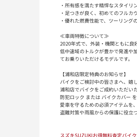
・所有感を満たす精悍なスタイリ
・足つきが良く、初めてのフルカ
・優れた燃費性能で、ツーリング
≪車両特徴について≫
2020年式で、外装・機関ともに
低中速域のトルクが豊かで発進や
てお乗りいただけるモデルです。
【浦和店限定特典のお知らせ】
バイクをご検討中の皆さまへ、嬉
浦和店でバイクをご成約いただい
防犯ロック または バイクカバー 
愛車を守るための必須アイテムを
盗難対策や雨風からの保護に役立
スズキ
SUZUKI
お得
無料査定
バイク