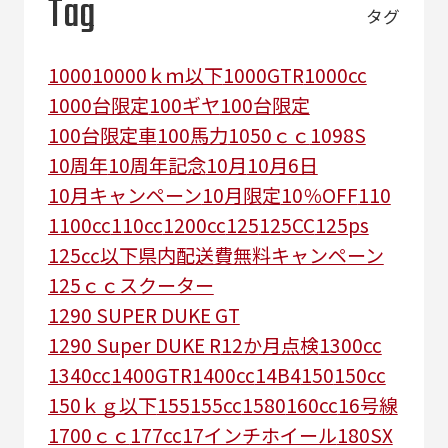
Tag
タグ
1000
10000ｋｍ以下
1000GTR
1000cc
1000台限定
100ギヤ
100台限定
100台限定車
100馬力
1050ｃｃ
1098S
10周年
10周年記念
10月
10月6日
10月キャンペーン
10月限定
10％OFF
110
1100cc
110cc
1200cc
125
125CC
125ps
125㏄以下県内配送費無料キャンペーン
125ｃｃスクーター
1290 SUPER DUKE GT
1290 Super DUKE R
12か月点検
1300cc
1340cc
1400GTR
1400cc
14B4
150
150cc
150ｋｇ以下
155
155cc
1580
160cc
16号線
1700ｃｃ
177cc
17インチホイール
180SX