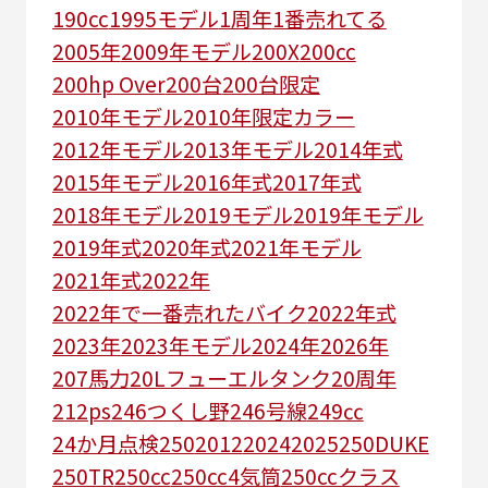
190cc
1995モデル
1周年
1番売れてる
2005年
2009年モデル
200X
200cc
200hp Over
200台
200台限定
2010年モデル
2010年限定カラー
2012年モデル
2013年モデル
2014年式
2015年モデル
2016年式
2017年式
2018年モデル
2019モデル
2019年モデル
2019年式
2020年式
2021年モデル
2021年式
2022年
2022年で一番売れたバイク
2022年式
2023年
2023年モデル
2024年
2026年
207馬力
20Lフューエルタンク
20周年
212ps
246つくし野
246号線
249㏄
24か月点検
250
2012
2024
2025
250DUKE
250TR
250cc
250cc4気筒
250ccクラス