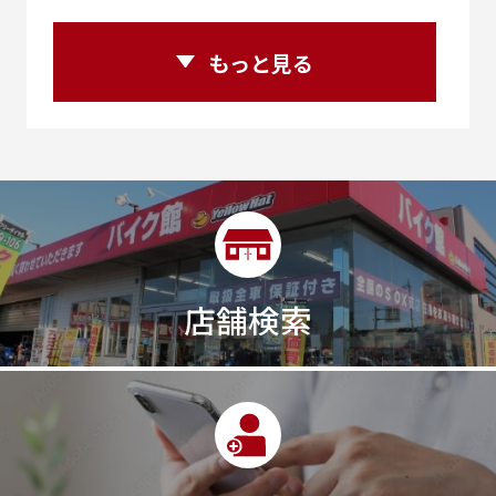
250ccスーパースポーツ
250アメリカン
250ｃｃアドベンチャー
250ｃｃツアラー
もっと見る
25R
25周年
270度位相クランク
2st
2りんかんコラボ
2りんかん併設
2スト
2ストローク
2代目
2型
2年保証
2年保証付き
2月29日まで
2本
2気筒
2気筒エンジン
2級ボイラー技士
2輪
300㎞/ｈ
30th
30th Anniversary
30th記念モデル
30万以下
30周年
店舗検索
30周年記念モデル
313cc
320台限定
320ｃｃ
350cc
35ps
390
390ADVENTURE
390DUKE
390アドベンチャー
3XC
3日間
3気筒
3気筒エンジン
3気筒クロスプレーン
3点パニア
3輪スポーツバイク
400
400X ABS
400cc