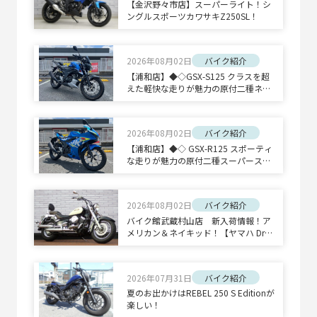
【金沢野々市店】スーパーライト！シ
ングルスポーツカワサキZ250SL！
2026年08月02日
バイク紹介
【浦和店】◆◇GSX-S125 クラスを超
えた軽快な走りが魅力の原付二種ネイ
キッドスポーツ◇◆
2026年08月02日
バイク紹介
【浦和店】◆◇ GSX-R125 スポーティ
な走りが魅力の原付二種スーパースポ
ーツ◇◆
2026年08月02日
バイク紹介
バイク館武蔵村山店 新入荷情報！ア
メリカン＆ネイキッド！【ヤマハ Drag
Star 400 Classic/ホンダ CB1300 SUPE
R BOLD'OR】
2026年07月31日
バイク紹介
夏のお出かけはREBEL 250 S Editionが
楽しい！