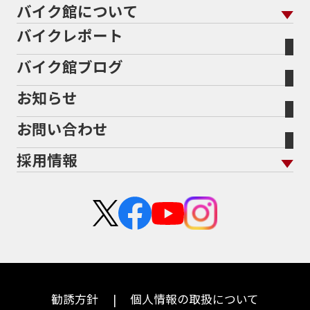
バイクを高く売るコツ
バイク買取強化車両
バイク館について
色から探す
国内新車から探す
8耐
8耐見に行きたい
900cc
90年代
929
施工
店舗情報 トップ
自賠責保険
バイク車検
バイクレポート
バイク買取の流れ
オンライン査定フォーム
946ml
950S
950cc
AB26
ABS
ACTIVE
バイク館について トップ
スタイルから探す
輸入新車から探す
北海道
静岡
整備予約フォーム
任意保険
ADDRESS
ADDRESS 110
ADV
ADV150
Bikeep
バイク館ブログ
全国展開の強み
バイク館が選ばれる理由
排気量から探す
オリジナル延長保証
宮城
愛知
ADV160
AEROX
AEROX155
バイク保険無料見積り（現在未加入の方）
お知らせ
メーカー別買取相場・
事例一覧
AEROX155 ABS
AJ1
AKRAPOVIC
AMA
会社概要
地域から探す
立ちごけ補償
バイク保険無料見積り（他社でご加入の方）
福島
三重
ヤマハ
トライアンフ
ANNIVERSARY
APE
APE 100 DX
APEX
お問い合わせ
盗難保険
沿革
茨城
滋賀
ARMORED CORE2
AT免許
AVENIS
AXIS Z
ホンダ
アプリリア
採用情報
Address125
Adventure
Ape50
Aprilia
二輪公正取引協議会加盟店
栃木
京都
スズキ
KTM
Authentic Sports Blood line
B-KING
新卒採用
群馬
大阪
BALIUS
BALIUSⅡ
BANDIT
カワサキ
モトグッツイ
中途採用・アルバイト
BANDIT 1250F
BANDIT 1250S
埼玉
兵庫
ハーレーダビッドソン
MVアグスタ
BANDIT1200
BANDIT1200Ｓ
千葉
奈良
BANDIT1250F
BANDIT1250S
BBQ
ドゥカティ
他海外ﾒｰｶｰ
BEAMSマフラー
BEAMS製フルエキ
BEET
東京
和歌山
BMW
勧誘方針
個人情報の取扱について
BEETフルエキ
BEETマフラー