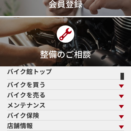
会員登録
400ccアメリカン
400アメリカン
400ｃｃスポーツ
400ｃｃモタード
43馬力
46
48
48ps
4D9
4V
4ストローク
4ミニ
4月
4気筒
5/31
5000円
500cc
50cc
50cc新車
50cc限定
50th Anniversary
50thAnniversary
50th記念モデル
50周年
整備のご相談
50周年記念モデル
5600シリーズ
5インチカラーTFT液晶
5バルブ
5月
600cc
バイク館トップ
60Thモデル
60th
60周年記念モデル
バイクを買う
61馬力
636cc
650
650RS
650cc
688cc
689cc
690SMCR
690cc
6軸IMU
700cc
バイクを売る
バイクを買う トップ
支払総額から探す
701エンデューロ
72PS
750
750cc
75th
メンテナンス
バイクを売る トップ
ローン返却中の売却
バイクを探す
走行距離から探す
765
773cc
800cc
80s
80万以下
バイク保険
メンテナンス トップ
KeePer
80万以下大型
80万円以下
821
85馬力
883
バイク館買取の強み
よくあるご質問
メーカーから探す
中古車から探す
店舗情報
バイク保険 トップ
883R
890DUKE
899 Panigale
8月
8月11日
バイク点検
プロテクションフィルム