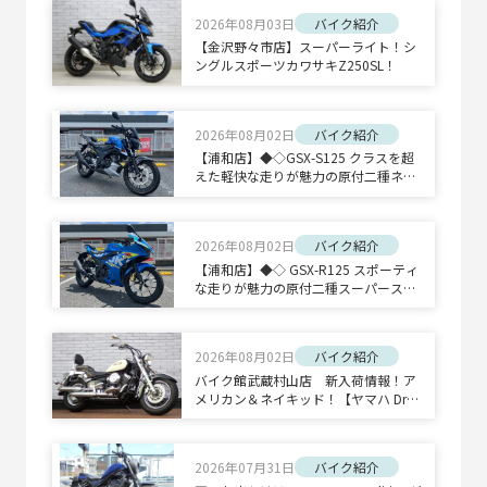
2026年08月03日
バイク紹介
【金沢野々市店】スーパーライト！シ
ングルスポーツカワサキZ250SL！
2026年08月02日
バイク紹介
【浦和店】◆◇GSX-S125 クラスを超
えた軽快な走りが魅力の原付二種ネイ
キッドスポーツ◇◆
2026年08月02日
バイク紹介
【浦和店】◆◇ GSX-R125 スポーティ
な走りが魅力の原付二種スーパースポ
ーツ◇◆
2026年08月02日
バイク紹介
バイク館武蔵村山店 新入荷情報！ア
メリカン＆ネイキッド！【ヤマハ Drag
Star 400 Classic/ホンダ CB1300 SUPE
R BOLD'OR】
2026年07月31日
バイク紹介