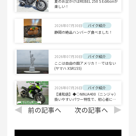
夏のお出かけはREBEL 250 S Editionが
楽しい！
2026年07月30日
バイク紹介
静岡の絶品ハンバーグ食べました！
2026年07月30日
バイク紹介
ここは自由の国アメリカ！…ではない
(ヤマハ XSR155)
2026年07月26日
バイク紹介
【浦和店】◆◇NINJA400（ニンジャ）
扱いやすいパワー特性で、初心者にも
オススメの乗りやすさ◇◆
前の記事へ
次の記事へ