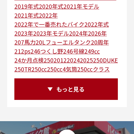
2019年式
2020年式
2021年モデル
2021年式
2022年
2022年で一番売れたバイク
2022年式
2023年
2023年モデル
2024年
2026年
207馬力
20Lフューエルタンク
20周年
212ps
246つくし野
246号線
249㏄
24か月点検
250
2012
2024
2025
250DUKE
250TR
250cc
250cc4気筒
250ccクラス
250ccスーパースポーツ
250アメリカン
250ｃｃアドベンチャー
250ｃｃツアラー
もっと見る
25R
25周年
270度位相クランク
2st
2りんかんコラボ
2りんかん併設
2スト
2ストローク
2代目
2型
2年保証
2年保証付き
2月29日まで
2本
2気筒
2気筒エンジン
2級ボイラー技士
2輪