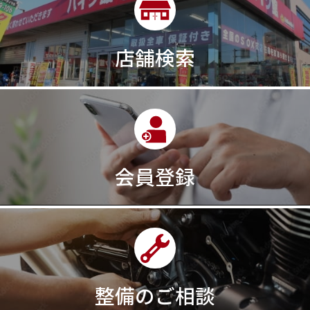
300㎞/ｈ
30th
30th Anniversary
30th記念モデル
30万以下
30周年
店舗検索
30周年記念モデル
313cc
320台限定
320ｃｃ
350cc
35ps
390
390ADVENTURE
390DUKE
390アドベンチャー
3XC
3日間
3気筒
3気筒エンジン
3気筒クロスプレーン
3点パニア
3輪スポーツバイク
400
400X ABS
400cc
会員登録
400ccアメリカン
400アメリカン
400ｃｃスポーツ
400ｃｃモタード
43馬力
46
48
48ps
4D9
4V
4ストローク
4ミニ
4月
4気筒
5/31
5000円
500cc
50cc
50cc新車
50cc限定
50th Anniversary
50thAnniversary
50th記念モデル
50周年
整備のご相談
50周年記念モデル
5600シリーズ