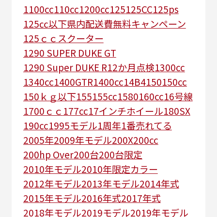
1100cc
110cc
1200cc
125
125CC
125ps
125㏄以下県内配送費無料キャンペーン
125ｃｃスクーター
1290 SUPER DUKE GT
1290 Super DUKE R
12か月点検
1300cc
1340cc
1400GTR
1400cc
14B4
150
150cc
150ｋｇ以下
155
155cc
1580
160cc
16号線
1700ｃｃ
177cc
17インチホイール
180SX
190cc
1995モデル
1周年
1番売れてる
2005年
2009年モデル
200X
200cc
200hp Over
200台
200台限定
2010年モデル
2010年限定カラー
2012年モデル
2013年モデル
2014年式
2015年モデル
2016年式
2017年式
2018年モデル
2019モデル
2019年モデル