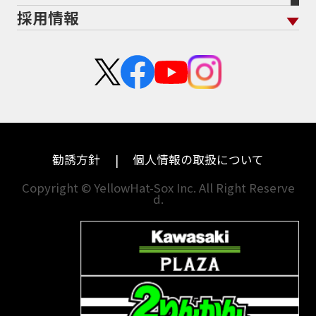
ホンダ
アプリリア
採用情報
Address125
Adventure
Ape50
Aprilia
二輪公正取引協議会加盟店
栃木
京都
スズキ
KTM
Authentic Sports Blood line
B-KING
新卒採用
群馬
大阪
BALIUS
BALIUSⅡ
BANDIT
カワサキ
モトグッツイ
中途採用・アルバイト
BANDIT 1250F
BANDIT 1250S
埼玉
兵庫
ハーレーダビッドソン
MVアグスタ
BANDIT1200
BANDIT1200Ｓ
千葉
奈良
BANDIT1250F
BANDIT1250S
BBQ
ドゥカティ
他海外ﾒｰｶｰ
BEAMSマフラー
BEAMS製フルエキ
BEET
東京
和歌山
BMW
勧誘方針
個人情報の取扱について
BEETフルエキ
BEETマフラー
神奈川
香川
BLACKLIMITED
BMW
Copyright © YellowHat-Sox Inc. All Right Reserve
d.
新潟
愛媛
BMW S1000RR Mパッケージ
BMWR 1200RS
BMWS1000R
石川
福岡
BMW F700GS
BMW S1000RR
山梨
長崎
BMW フルパニア
BM‘Sマフラー
BOBBER
BOLT
BOLT C-Spec
岐阜
熊本
BOLT C-Spec ABS
BOLT R-Spec