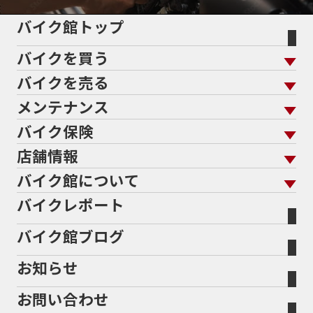
5インチカラーTFT液晶
5バルブ
5月
600cc
バイク館トップ
60Thモデル
60th
60周年記念モデル
バイクを買う
61馬力
636cc
650
650RS
650cc
688cc
689cc
690SMCR
690cc
6軸IMU
700cc
バイクを売る
バイクを買う トップ
支払総額から探す
701エンデューロ
72PS
750
750cc
75th
メンテナンス
バイクを売る トップ
ローン返却中の売却
バイクを探す
走行距離から探す
765
773cc
800cc
80s
80万以下
バイク保険
メンテナンス トップ
KeePer
80万以下大型
80万円以下
821
85馬力
883
バイク館買取の強み
よくあるご質問
メーカーから探す
中古車から探す
店舗情報
バイク保険 トップ
883R
890DUKE
899 Panigale
8月
8月11日
バイク点検
プロテクションフィルム
バイクを高く売るコツ
バイク買取強化車両
バイク館について
色から探す
国内新車から探す
8耐
8耐見に行きたい
900cc
90年代
929
施工
店舗情報 トップ
自賠責保険
バイク車検
バイクレポート
バイク買取の流れ
オンライン査定フォーム
946ml
950S
950cc
AB26
ABS
ACTIVE
バイク館について トップ
スタイルから探す
輸入新車から探す
北海道
静岡
整備予約フォーム
任意保険
ADDRESS
ADDRESS 110
ADV
ADV150
Bikeep
バイク館ブログ
全国展開の強み
バイク館が選ばれる理由
排気量から探す
オリジナル延長保証
宮城
愛知
ADV160
AEROX
AEROX155
バイク保険無料見積り（現在未加入の方）
お知らせ
メーカー別買取相場・
事例一覧
AEROX155 ABS
AJ1
AKRAPOVIC
AMA
会社概要
地域から探す
立ちごけ補償
バイク保険無料見積り（他社でご加入の方）
福島
三重
ヤマハ
トライアンフ
ANNIVERSARY
APE
APE 100 DX
APEX
お問い合わせ
盗難保険
沿革
茨城
滋賀
ARMORED CORE2
AT免許
AVENIS
AXIS Z