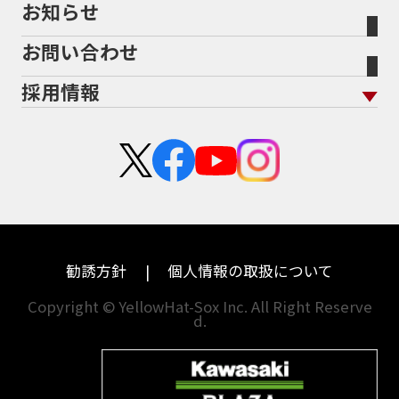
お知らせ
メーカー別買取相場・
事例一覧
AEROX155 ABS
AJ1
AKRAPOVIC
AMA
会社概要
地域から探す
立ちごけ補償
バイク保険無料見積り（他社でご加入の方）
福島
三重
ヤマハ
トライアンフ
ANNIVERSARY
APE
APE 100 DX
APEX
お問い合わせ
盗難保険
沿革
茨城
滋賀
ARMORED CORE2
AT免許
AVENIS
AXIS Z
ホンダ
アプリリア
採用情報
Address125
Adventure
Ape50
Aprilia
二輪公正取引協議会加盟店
栃木
京都
スズキ
KTM
Authentic Sports Blood line
B-KING
新卒採用
群馬
大阪
BALIUS
BALIUSⅡ
BANDIT
カワサキ
モトグッツイ
中途採用・アルバイト
BANDIT 1250F
BANDIT 1250S
埼玉
兵庫
ハーレーダビッドソン
MVアグスタ
BANDIT1200
BANDIT1200Ｓ
千葉
奈良
BANDIT1250F
BANDIT1250S
BBQ
ドゥカティ
他海外ﾒｰｶｰ
BEAMSマフラー
BEAMS製フルエキ
BEET
東京
和歌山
BMW
勧誘方針
個人情報の取扱について
BEETフルエキ
BEETマフラー
神奈川
香川
BLACKLIMITED
BMW
Copyright © YellowHat-Sox Inc. All Right Reserve
d.
新潟
愛媛
BMW S1000RR Mパッケージ
BMWR 1200RS
BMWS1000R
石川
福岡
BMW F700GS
BMW S1000RR