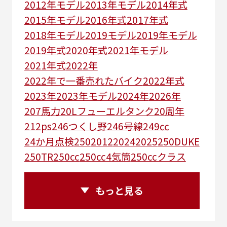
2012年モデル
2013年モデル
2014年式
2015年モデル
2016年式
2017年式
2018年モデル
2019モデル
2019年モデル
2019年式
2020年式
2021年モデル
2021年式
2022年
2022年で一番売れたバイク
2022年式
2023年
2023年モデル
2024年
2026年
207馬力
20Lフューエルタンク
20周年
212ps
246つくし野
246号線
249㏄
24か月点検
250
2012
2024
2025
250DUKE
250TR
250cc
250cc4気筒
250ccクラス
250ccスーパースポーツ
250アメリカン
250ｃｃアドベンチャー
250ｃｃツアラー
もっと見る
25R
25周年
270度位相クランク
2st
2りんかんコラボ
2りんかん併設
2スト