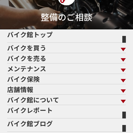
50cc新車
50cc限定
50th Anniversary
50thAnniversary
50th記念モデル
50周年
整備のご相談
50周年記念モデル
5600シリーズ
5インチカラーTFT液晶
5バルブ
5月
600cc
バイク館トップ
60Thモデル
60th
60周年記念モデル
バイクを買う
61馬力
636cc
650
650RS
650cc
688cc
689cc
690SMCR
690cc
6軸IMU
700cc
バイクを売る
バイクを買う トップ
支払総額から探す
701エンデューロ
72PS
750
750cc
75th
メンテナンス
バイクを売る トップ
ローン返却中の売却
バイクを探す
走行距離から探す
765
773cc
800cc
80s
80万以下
バイク保険
メンテナンス トップ
KeePer
80万以下大型
80万円以下
821
85馬力
883
バイク館買取の強み
よくあるご質問
メーカーから探す
中古車から探す
店舗情報
バイク保険 トップ
883R
890DUKE
899 Panigale
8月
8月11日
バイク点検
プロテクションフィルム
バイクを高く売るコツ
バイク買取強化車両
バイク館について
色から探す
国内新車から探す
8耐
8耐見に行きたい
900cc
90年代
929
施工
店舗情報 トップ
自賠責保険
バイク車検
バイクレポート
バイク買取の流れ
オンライン査定フォーム
946ml
950S
950cc
AB26
ABS
ACTIVE
バイク館について トップ
スタイルから探す
輸入新車から探す
北海道
静岡
整備予約フォーム
任意保険
ADDRESS
ADDRESS 110
ADV
ADV150
Bikeep
バイク館ブログ
全国展開の強み
バイク館が選ばれる理由
排気量から探す
オリジナル延長保証
宮城
愛知
ADV160
AEROX
AEROX155
バイク保険無料見積り（現在未加入の方）