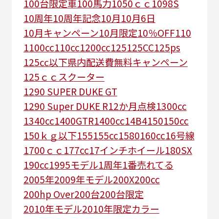
100台限定車
100馬力
1050ｃｃ
1098S
10周年
10周年記念
10月
10月6日
10月キャンペーン
10月限定
10％OFF
110
1100cc
110cc
1200cc
125
125CC
125ps
125㏄以下県内配送費無料キャンペーン
125ｃｃスクーター
1290 SUPER DUKE GT
1290 Super DUKE R
12か月点検
1300cc
1340cc
1400GTR
1400cc
14B4
150
150cc
150ｋｇ以下
155
155cc
1580
160cc
16号線
1700ｃｃ
177cc
17インチホイール
180SX
190cc
1995モデル
1周年
1番売れてる
2005年
2009年モデル
200X
200cc
200hp Over
200台
200台限定
2010年モデル
2010年限定カラー