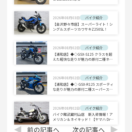
2026年08月03日
バイク紹介
【金沢野々市店】スーパーライト！シ
ングルスポーツカワサキZ250SL！
2026年08月02日
バイク紹介
【浦和店】◆◇GSX-S125 クラスを超
えた軽快な走りが魅力の原付二種ネイ
キッドスポーツ◇◆
2026年08月02日
バイク紹介
【浦和店】◆◇ GSX-R125 スポーティ
な走りが魅力の原付二種スーパースポ
ーツ◇◆
2026年08月02日
バイク紹介
バイク館武蔵村山店 新入荷情報！ア
メリカン＆ネイキッド！【ヤマハ Drag
Star 400 Classic/ホンダ CB1300 SUPE
前の記事へ
次の記事へ
R BOLD'OR】