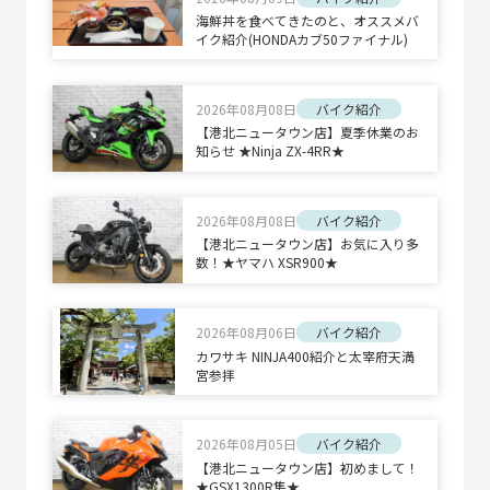
海鮮丼を食べてきたのと、オススメバ
イク紹介(HONDAカブ50ファイナル)
2026年08月08日
バイク紹介
【港北ニュータウン店】夏季休業のお
知らせ ★Ninja ZX-4RR★
2026年08月08日
バイク紹介
【港北ニュータウン店】お気に入り多
数！★ヤマハ XSR900★
2026年08月06日
バイク紹介
カワサキ NINJA400紹介と太宰府天満
宮参拝
2026年08月05日
バイク紹介
【港北ニュータウン店】初めまして！
★GSX1300R隼★