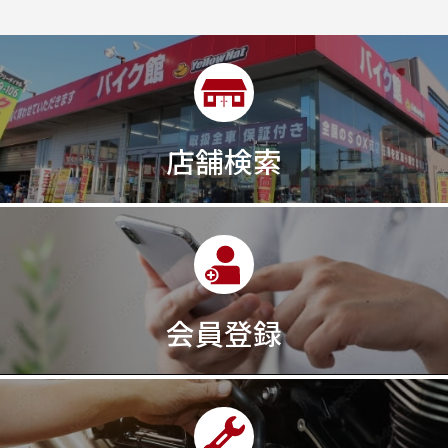
2ストローク
2代目
2型
2年保証
2年保証付き
2月29日まで
2本
2気筒
2気筒エンジン
2級ボイラー技士
2輪
300㎞/ｈ
30th
30th Anniversary
30th記念モデル
30万以下
30周年
店舗検索
30周年記念モデル
313cc
320台限定
320ｃｃ
350cc
35ps
390
390ADVENTURE
390DUKE
390アドベンチャー
3XC
3日間
3気筒
3気筒エンジン
3気筒クロスプレーン
3点パニア
3輪スポーツバイク
400
400X ABS
400cc
会員登録
400ccアメリカン
400アメリカン
400ｃｃスポーツ
400ｃｃモタード
43馬力
46
48
48ps
4D9
4V
4ストローク
4ミニ
4月
4気筒
5/31
5000円
500cc
50cc