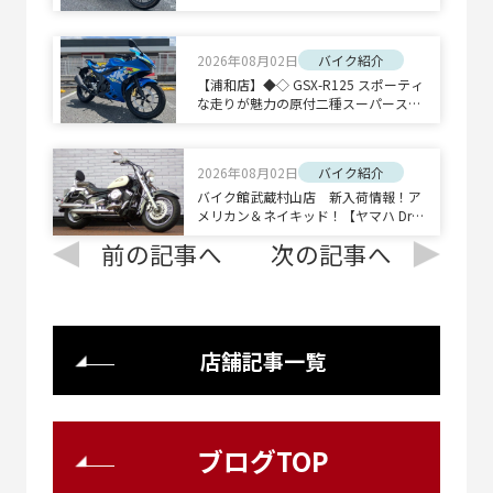
キッドスポーツ◇◆
2026年08月02日
バイク紹介
【浦和店】◆◇ GSX-R125 スポーティ
な走りが魅力の原付二種スーパースポ
ーツ◇◆
2026年08月02日
バイク紹介
バイク館武蔵村山店 新入荷情報！ア
メリカン＆ネイキッド！【ヤマハ Drag
Star 400 Classic/ホンダ CB1300 SUPE
前の記事へ
次の記事へ
R BOLD'OR】
店舗記事一覧
ブログTOP