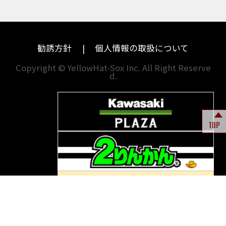
ハーレーダビッドソン
MVアグスタ
BANDIT1200
BANDIT1200Ｓ
千葉
奈良
BANDIT1250F
BANDIT1250S
BBQ
ドゥカティ
他海外ﾒｰｶｰ
BEAMSマフラー
BEAMS製フルエキ
BEET
東京
和歌山
BMW
勧誘方針
個人情報の取扱について
BEETフルエキ
BEETマフラー
神奈川
香川
BLACKLIMITED
BMW
Copyright © YellowHat-Sox Inc. All Right Reserve
d.
新潟
愛媛
BMW S1000RR Mパッケージ
BMWR 1200RS
BMWS1000R
石川
福岡
BMW F700GS
BMW S1000RR
TOP
山梨
長崎
BMW フルパニア
BM‘Sマフラー
BOBBER
BOLT
BOLT C-Spec
岐阜
熊本
BOLT C-Spec ABS
BOLT R-Spec
BOLTR-Spec
BONNEVILLE
BONNEVILLE T100
BONNEVILLE T100 BLACK
BONNEVILLE T120
BONNVILLE