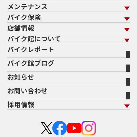
701エンデューロ
72PS
750
750cc
75th
メンテナンス
バイクを売る トップ
ローン返却中の売却
バイクを探す
走行距離から探す
765
773cc
800cc
80s
80万以下
バイク保険
メンテナンス トップ
KeePer
80万以下大型
80万円以下
821
85馬力
883
バイク館買取の強み
よくあるご質問
メーカーから探す
中古車から探す
店舗情報
バイク保険 トップ
883R
890DUKE
899 Panigale
8月
8月11日
バイク点検
プロテクションフィルム
バイクを高く売るコツ
バイク買取強化車両
バイク館について
色から探す
国内新車から探す
8耐
8耐見に行きたい
900cc
90年代
929
施工
店舗情報 トップ
自賠責保険
バイク車検
バイクレポート
バイク買取の流れ
オンライン査定フォーム
946ml
950S
950cc
AB26
ABS
ACTIVE
バイク館について トップ
スタイルから探す
輸入新車から探す
北海道
静岡
整備予約フォーム
任意保険
ADDRESS
ADDRESS 110
ADV
ADV150
Bikeep
バイク館ブログ
全国展開の強み
バイク館が選ばれる理由
排気量から探す
オリジナル延長保証
宮城
愛知
ADV160
AEROX
AEROX155
バイク保険無料見積り（現在未加入の方）
お知らせ
メーカー別買取相場・
事例一覧
AEROX155 ABS
AJ1
AKRAPOVIC
AMA
会社概要
地域から探す
立ちごけ補償
バイク保険無料見積り（他社でご加入の方）
福島
三重
ヤマハ
トライアンフ
ANNIVERSARY
APE
APE 100 DX
APEX
お問い合わせ
盗難保険
沿革
茨城
滋賀
ARMORED CORE2
AT免許
AVENIS
AXIS Z
ホンダ
アプリリア
採用情報
Address125
Adventure
Ape50
Aprilia
二輪公正取引協議会加盟店
栃木
京都
スズキ
KTM
Authentic Sports Blood line
B-KING
新卒採用
群馬
大阪
BALIUS
BALIUSⅡ
BANDIT
カワサキ
モトグッツイ
中途採用・アルバイト
BANDIT 1250F
BANDIT 1250S
埼玉
兵庫