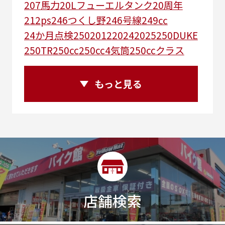
207馬力
20Lフューエルタンク
20周年
212ps
246つくし野
246号線
249㏄
24か月点検
250
2012
2024
2025
250DUKE
250TR
250cc
250cc4気筒
250ccクラス
250ccスーパースポーツ
250アメリカン
250ｃｃアドベンチャー
250ｃｃツアラー
もっと見る
25R
25周年
270度位相クランク
2st
2りんかんコラボ
2りんかん併設
2スト
2ストローク
2代目
2型
2年保証
2年保証付き
2月29日まで
2本
2気筒
2気筒エンジン
2級ボイラー技士
2輪
300㎞/ｈ
30th
30th Anniversary
30th記念モデル
30万以下
30周年
店舗検索
30周年記念モデル
313cc
320台限定
320ｃｃ
350cc
35ps
390
390ADVENTURE