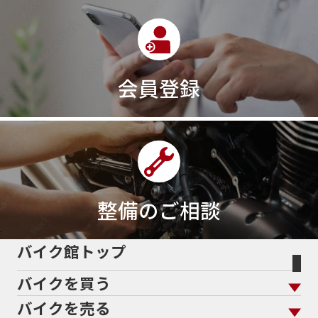
390DUKE
390アドベンチャー
3XC
3日間
3気筒
3気筒エンジン
3気筒クロスプレーン
3点パニア
3輪スポーツバイク
400
400X ABS
400cc
会員登録
400ccアメリカン
400アメリカン
400ｃｃスポーツ
400ｃｃモタード
43馬力
46
48
48ps
4D9
4V
4ストローク
4ミニ
4月
4気筒
5/31
5000円
500cc
50cc
50cc新車
50cc限定
50th Anniversary
50thAnniversary
50th記念モデル
50周年
整備のご相談
50周年記念モデル
5600シリーズ
5インチカラーTFT液晶
5バルブ
5月
600cc
バイク館トップ
60Thモデル
60th
60周年記念モデル
バイクを買う
61馬力
636cc
650
650RS
650cc
688cc
689cc
690SMCR
690cc
6軸IMU
700cc
バイクを売る
バイクを買う トップ
支払総額から探す