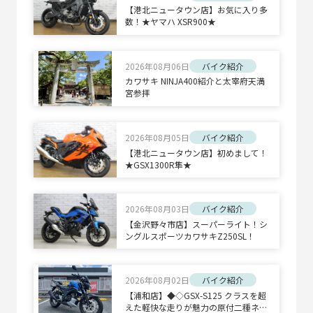
【港北ニュータウン店】お気に入り多
数！★ヤマハ XSR900★
2026年08月06日
バイク紹介
カワサキ NINJA400紹介と太宰府天満
宮参拝
2026年08月05日
バイク紹介
【港北ニュータウン店】初めまして！
★GSX1300R隼★
2026年08月03日
バイク紹介
【金沢野々市店】スーパーライト！シ
ングルスポーツカワサキZ250SL！
2026年08月02日
バイク紹介
【浦和店】◆◇GSX-S125 クラスを超
えた軽快な走りが魅力の原付二種ネイ