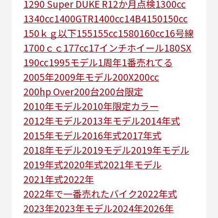
1290 Super DUKE R
12か月点検
1300cc
1340cc
1400GTR
1400cc
14B4
150
150cc
150ｋｇ以下
155
155cc
1580
160cc
16号線
1700ｃｃ
177cc
17インチホイール
180SX
190cc
1995モデル
1周年
1番売れてる
2005年
2009年モデル
200X
200cc
200hp Over
200台
200台限定
2010年モデル
2010年限定カラー
2012年モデル
2013年モデル
2014年式
2015年モデル
2016年式
2017年式
2018年モデル
2019モデル
2019年モデル
2019年式
2020年式
2021年モデル
2021年式
2022年
2022年で一番売れたバイク
2022年式
2023年
2023年モデル
2024年
2026年