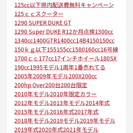
125㏄以下県内配送費無料キャンペーン
125ｃｃスクーター
1290 SUPER DUKE GT
1290 Super DUKE R
12か月点検
1300cc
1340cc
1400GTR
1400cc
14B4
150
150cc
150ｋｇ以下
155
155cc
1580
160cc
16号線
1700ｃｃ
177cc
17インチホイール
180SX
190cc
1995モデル
1周年
1番売れてる
2005年
2009年モデル
200X
200cc
200hp Over
200台
200台限定
2010年モデル
2010年限定カラー
2012年モデル
2013年モデル
2014年式
2015年モデル
2016年式
2017年式
2018年モデル
2019モデル
2019年モデル
2019年式
2020年式
2021年モデル