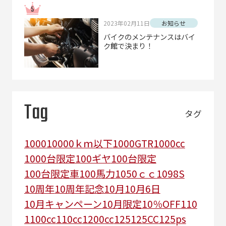
2023年02月11日
お知らせ
バイクのメンテナンスはバイ
ク館で決まり！
Tag
タグ
1000
10000ｋｍ以下
1000GTR
1000cc
1000台限定
100ギヤ
100台限定
100台限定車
100馬力
1050ｃｃ
1098S
10周年
10周年記念
10月
10月6日
10月キャンペーン
10月限定
10％OFF
110
1100cc
110cc
1200cc
125
125CC
125ps