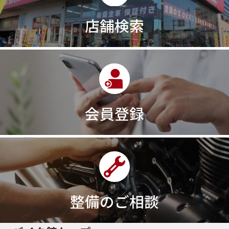
30th記念モデル
30万以下
30周年
店舗検索
30周年記念モデル
313cc
320台限定
320ｃｃ
350cc
35ps
390
390ADVENTURE
390DUKE
390アドベンチャー
3XC
3日間
3気筒
3気筒エンジン
3気筒クロスプレーン
3点パニア
3輪スポーツバイク
400
400X ABS
400cc
会員登録
400ccアメリカン
400アメリカン
400ｃｃスポーツ
400ｃｃモタード
43馬力
46
48
48ps
4D9
4V
4ストローク
4ミニ
4月
4気筒
5/31
5000円
500cc
50cc
50cc新車
50cc限定
50th Anniversary
50thAnniversary
50th記念モデル
50周年
整備のご相談
50周年記念モデル
5600シリーズ
5インチカラーTFT液晶
5バルブ
5月
600cc