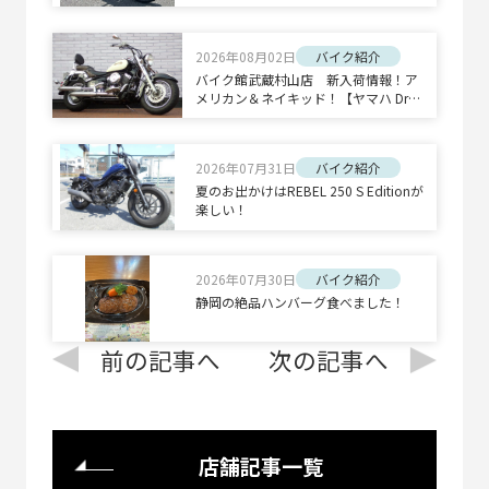
ーツ◇◆
2026年08月02日
バイク紹介
バイク館武蔵村山店 新入荷情報！ア
メリカン＆ネイキッド！【ヤマハ Drag
Star 400 Classic/ホンダ CB1300 SUPE
R BOLD'OR】
2026年07月31日
バイク紹介
夏のお出かけはREBEL 250 S Editionが
楽しい！
2026年07月30日
バイク紹介
静岡の絶品ハンバーグ食べました！
前の記事へ
次の記事へ
店舗記事一覧