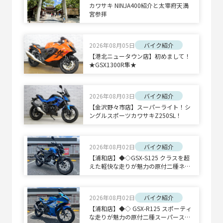
カワサキ NINJA400紹介と太宰府天満
宮参拝
2026年08月05日
バイク紹介
【港北ニュータウン店】初めまして！
★GSX1300R隼★
2026年08月03日
バイク紹介
【金沢野々市店】スーパーライト！シ
ングルスポーツカワサキZ250SL！
2026年08月02日
バイク紹介
【浦和店】◆◇GSX-S125 クラスを超
えた軽快な走りが魅力の原付二種ネイ
キッドスポーツ◇◆
2026年08月02日
バイク紹介
【浦和店】◆◇ GSX-R125 スポーティ
な走りが魅力の原付二種スーパースポ