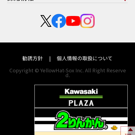
スズキ
KTM
Authentic Sports Blood line
B-KING
新卒採用
群馬
大阪
BALIUS
BALIUSⅡ
BANDIT
カワサキ
モトグッツイ
中途採用・アルバイト
BANDIT 1250F
BANDIT 1250S
埼玉
兵庫
ハーレーダビッドソン
MVアグスタ
BANDIT1200
BANDIT1200Ｓ
千葉
奈良
BANDIT1250F
BANDIT1250S
BBQ
ドゥカティ
他海外ﾒｰｶｰ
BEAMSマフラー
BEAMS製フルエキ
BEET
東京
和歌山
BMW
勧誘方針
個人情報の取扱について
BEETフルエキ
BEETマフラー
神奈川
香川
BLACKLIMITED
BMW
Copyright © YellowHat-Sox Inc. All Right Reserve
d.
新潟
愛媛
BMW S1000RR Mパッケージ
BMWR 1200RS
BMWS1000R
石川
福岡
BMW F700GS
BMW S1000RR
山梨
長崎
BMW フルパニア
BM‘Sマフラー
BOBBER
BOLT
BOLT C-Spec
岐阜
熊本
BOLT C-Spec ABS
BOLT R-Spec
BOLTR-Spec
BONNEVILLE