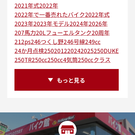
2021年式
2022年
2022年で一番売れたバイク
2022年式
2023年
2023年モデル
2024年
2026年
207馬力
20Lフューエルタンク
20周年
212ps
246つくし野
246号線
249㏄
24か月点検
250
2012
2024
2025
250DUKE
250TR
250cc
250cc4気筒
250ccクラス
250ccスーパースポーツ
250アメリカン
250ｃｃアドベンチャー
250ｃｃツアラー
もっと見る
25R
25周年
270度位相クランク
2st
2りんかんコラボ
2りんかん併設
2スト
2ストローク
2代目
2型
2年保証
2年保証付き
2月29日まで
2本
2気筒
2気筒エンジン
2級ボイラー技士
2輪
300㎞/ｈ
30th
30th Anniversary