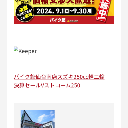
バイク館仙台南店
スズキ
250cc
軽二輪
決算セール
Vストローム250