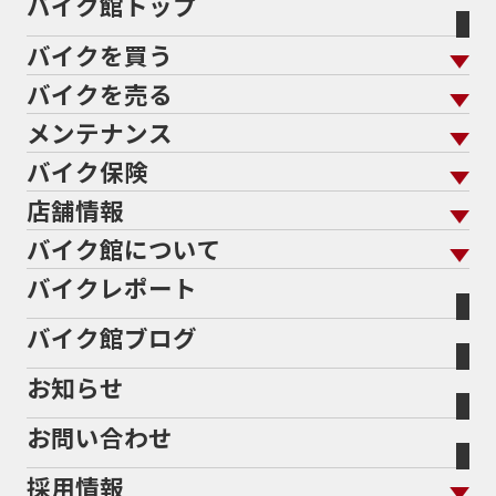
バイク館トップ
60Thモデル
60th
60周年記念モデル
バイクを買う
61馬力
636cc
650
650RS
650cc
688cc
689cc
690SMCR
690cc
6軸IMU
700cc
バイクを売る
バイクを買う トップ
支払総額から探す
701エンデューロ
72PS
750
750cc
75th
メンテナンス
バイクを売る トップ
ローン返却中の売却
バイクを探す
走行距離から探す
765
773cc
800cc
80s
80万以下
バイク保険
メンテナンス トップ
KeePer
80万以下大型
80万円以下
821
85馬力
883
バイク館買取の強み
よくあるご質問
メーカーから探す
中古車から探す
店舗情報
バイク保険 トップ
883R
890DUKE
899 Panigale
8月
8月11日
バイク点検
プロテクションフィルム
バイクを高く売るコツ
バイク買取強化車両
バイク館について
色から探す
国内新車から探す
8耐
8耐見に行きたい
900cc
90年代
929
施工
店舗情報 トップ
自賠責保険
バイク車検
バイクレポート
バイク買取の流れ
オンライン査定フォーム
946ml
950S
950cc
AB26
ABS
ACTIVE
バイク館について トップ
スタイルから探す
輸入新車から探す
北海道
静岡
整備予約フォーム
任意保険
ADDRESS
ADDRESS 110
ADV
ADV150
Bikeep
バイク館ブログ
全国展開の強み
バイク館が選ばれる理由
排気量から探す
オリジナル延長保証
宮城
愛知
ADV160
AEROX
AEROX155
バイク保険無料見積り（現在未加入の方）
お知らせ
メーカー別買取相場・
事例一覧
AEROX155 ABS
AJ1
AKRAPOVIC
AMA
会社概要
地域から探す
立ちごけ補償
バイク保険無料見積り（他社でご加入の方）
福島
三重
ヤマハ
トライアンフ
ANNIVERSARY
APE
APE 100 DX
APEX
お問い合わせ
盗難保険
沿革
茨城
滋賀
ARMORED CORE2
AT免許
AVENIS
AXIS Z
ホンダ
アプリリア
採用情報
Address125
Adventure
Ape50
Aprilia
二輪公正取引協議会加盟店
栃木
京都