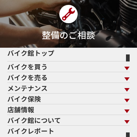
整備のご相談
バイク館トップ
バイクを買う
バイクを売る
バイクを買う トップ
支払総額から探す
メンテナンス
バイクを売る トップ
ローン返却中の売却
バイクを探す
走行距離から探す
バイク保険
メンテナンス トップ
KeePer
バイク館買取の強み
よくあるご質問
メーカーから探す
中古車から探す
店舗情報
バイク保険 トップ
バイク点検
プロテクションフィルム
バイクを高く売るコツ
バイク買取強化車両
バイク館について
色から探す
国内新車から探す
施工
店舗情報 トップ
自賠責保険
バイク車検
バイクレポート
バイク買取の流れ
オンライン査定フォーム
バイク館について トップ
スタイルから探す
輸入新車から探す
北海道
静岡
整備予約フォーム