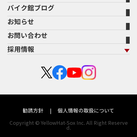
任意保険
Bikeep
バイク館ブログ
全国展開の強み
バイク館が選ばれる理由
排気量から探す
オリジナル延長保証
宮城
愛知
バイク保険無料見積り（現在未加入の方）
お知らせ
メーカー別買取相場・
事例一覧
会社概要
地域から探す
立ちごけ補償
バイク保険無料見積り（他社でご加入の方）
福島
三重
ヤマハ
トライアンフ
お問い合わせ
盗難保険
沿革
茨城
滋賀
ホンダ
アプリリア
採用情報
二輪公正取引協議会加盟店
栃木
京都
スズキ
KTM
新卒採用
群馬
大阪
カワサキ
モトグッツイ
中途採用・アルバイト
埼玉
兵庫
ハーレーダビッドソン
MVアグスタ
千葉
奈良
ドゥカティ
他海外ﾒｰｶｰ
東京
和歌山
BMW
勧誘方針
個人情報の取扱について
神奈川
香川
Copyright © YellowHat-Sox Inc. All Right Reserve
d.
新潟
愛媛