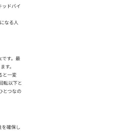
キッドバイ
気になる人
ccです。最
ります。
ると一変
回転以下と
ひとつなの
性を確保し