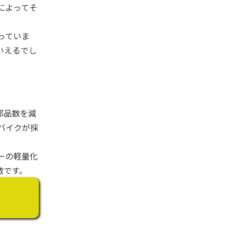
によってそ
っていま
いえるでし
、部品数を減
バイクが採
ーの軽量化
徴です。