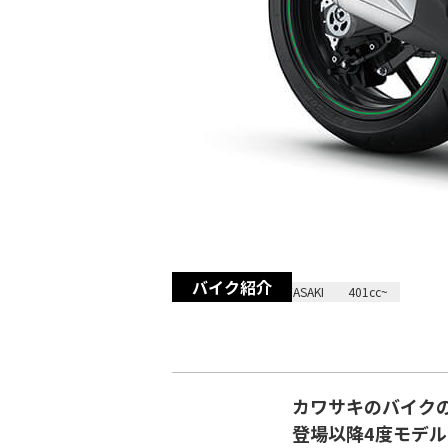
バイク紹介
2023/10/19
KAWASAKI
401cc~
カワサキのバイクの
登場以降4度モデ