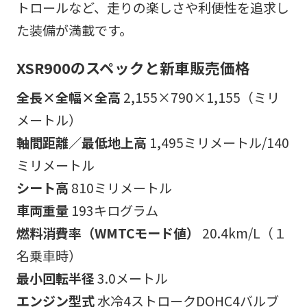
トロールなど、走りの楽しさや利便性を追求し
た装備が満載です。
XSR900のスペックと新車販売価格
全長×全幅×全高
2,155×790×1,155（ミリ
メートル）
軸間距離／最低地上高
1,495ミリメートル/140
ミリメートル
シート高
810ミリメートル
車両重量
193キログラム
燃料消費率（WMTCモード値）
20.4km/L（１
名乗車時）
最小回転半径
3.0メートル
エンジン型式
水冷4ストロークDOHC4バルブ