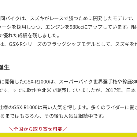
しました。同バイクは、スズキがレースで勝つために開発したモデルで
同型のシャーシを採用しつつ、エンジンを988ccにアップしています。
で優れた成績を残しました。
​​​​は、GSX-Rシリーズ​​のフラッグシップモデルとして、スズキ
誕生
発したGSX-R1000​​​​は、​​スーパーバイク世界選手権や鈴鹿
です。すでに欧州や北米で販売していましたが、2017年、日本
のGSX-R1000​​は高い人気を博します。多くのライダーに
するまではもちろん、その後も人気は継続中です。
＼全国から取り寄せ可能／