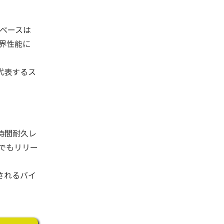
、ベースは
限界性能に
を代表するス
8時間耐久レ
でもリリー
愛されるバイ