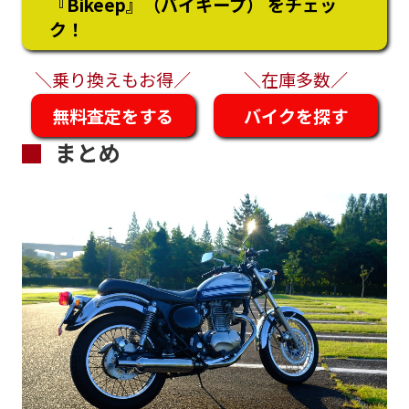
『Bikeep』（バイキープ） をチェッ
ク！
＼乗り換えもお得／
＼在庫多数／
無料査定をする
バイクを探す
まとめ