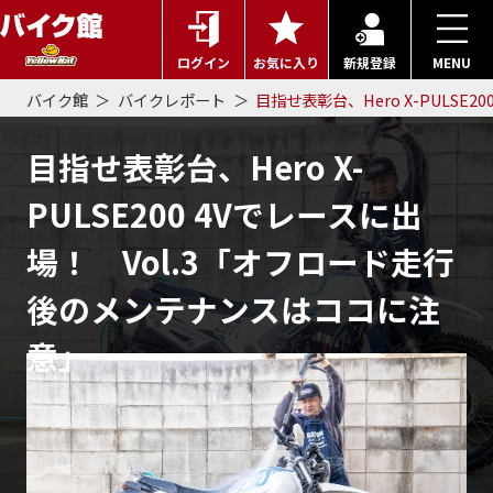
ログイン
お気に入り
新規登録
MENU
バイク館
バイクレポート
目指せ表彰台、Hero X-PULS
目指せ表彰台、Hero X-
PULSE200 4Vでレースに出
場！ Vol.3「オフロード走行
後のメンテナンスはココに注
意」