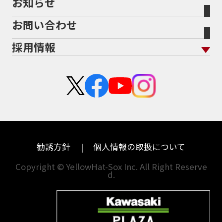
お知らせ
メーカー別買取相場・
事例一覧
会社概要
地域から探す
立ちごけ補償
バイク保険無料見積り（他社でご加入の方）
福島
三重
ヤマハ
トライアンフ
お問い合わせ
盗難保険
沿革
茨城
滋賀
ホンダ
アプリリア
採用情報
二輪公正取引協議会加盟店
栃木
京都
スズキ
KTM
新卒採用
群馬
大阪
カワサキ
モトグッツイ
中途採用・アルバイト
埼玉
兵庫
ハーレーダビッドソン
MVアグスタ
千葉
奈良
ドゥカティ
他海外ﾒｰｶｰ
東京
和歌山
BMW
勧誘方針
個人情報の取扱について
神奈川
香川
Copyright © YellowHat-Sox Inc. All Right Reserve
d.
新潟
愛媛
石川
福岡