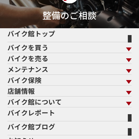
整備のご相談
バイク館トップ
バイクを買う
バイクを売る
バイクを買う トップ
支払総額から探す
メンテナンス
バイクを売る トップ
ローン返却中の売却
バイクを探す
走行距離から探す
バイク保険
メンテナンス トップ
KeePer
バイク館買取の強み
よくあるご質問
メーカーから探す
中古車から探す
店舗情報
バイク保険 トップ
バイク点検
プロテクションフィルム
バイクを高く売るコツ
バイク買取強化車両
バイク館について
色から探す
国内新車から探す
施工
店舗情報 トップ
自賠責保険
バイク車検
バイクレポート
バイク買取の流れ
オンライン査定フォーム
バイク館について トップ
スタイルから探す
輸入新車から探す
北海道
静岡
整備予約フォーム
任意保険
Bikeep
バイク館ブログ
全国展開の強み
バイク館が選ばれる理由
排気量から探す
オリジナル延長保証
宮城
愛知
バイク保険無料見積り（現在未加入の方）