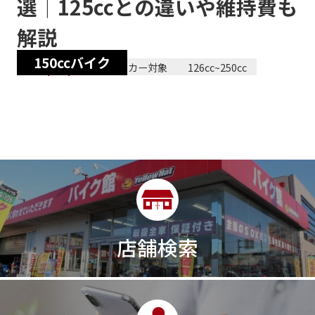
選｜125ccとの違いや維持費も
解説
150ccバイク
2025/12/09
全メーカー対象
126cc~250cc
店舗検索