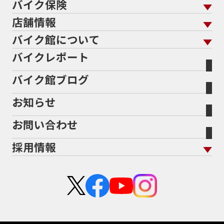
バイク保険
メンテナンス トップ
KeePer
バイク館買取の強み
よくあるご質問
メーカーから探す
中古車から探す
店舗情報
バイク保険 トップ
バイク点検
プロテクションフィルム
バイクを高く売るコツ
バイク買取強化車両
バイク館について
色から探す
国内新車から探す
施工
店舗情報 トップ
自賠責保険
バイク車検
バイクレポート
バイク買取の流れ
オンライン査定フォーム
バイク館について トップ
スタイルから探す
輸入新車から探す
北海道
静岡
整備予約フォーム
任意保険
Bikeep
バイク館ブログ
全国展開の強み
バイク館が選ばれる理由
排気量から探す
オリジナル延長保証
宮城
愛知
バイク保険無料見積り（現在未加入の方）
お知らせ
メーカー別買取相場・
事例一覧
会社概要
地域から探す
立ちごけ補償
バイク保険無料見積り（他社でご加入の方）
福島
三重
ヤマハ
トライアンフ
お問い合わせ
盗難保険
沿革
茨城
滋賀
ホンダ
アプリリア
採用情報
二輪公正取引協議会加盟店
栃木
京都
スズキ
KTM
新卒採用
群馬
大阪
カワサキ
モトグッツイ
中途採用・アルバイト
埼玉
兵庫
ハーレーダビッドソン
MVアグスタ
千葉
奈良
ドゥカティ
他海外ﾒｰｶｰ